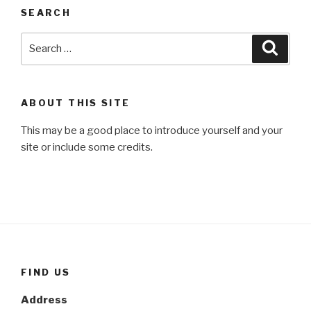
SEARCH
Search
Searc
for:
ABOUT THIS SITE
This may be a good place to introduce yourself and your
site or include some credits.
FIND US
Address