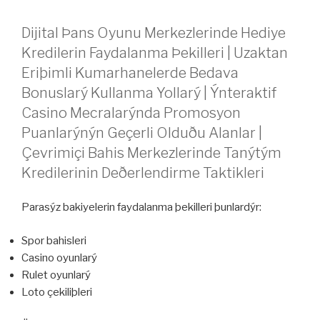
Dijital Þans Oyunu Merkezlerinde Hediye
Kredilerin Faydalanma Þekilleri | Uzaktan
Eriþimli Kumarhanelerde Bedava
Bonuslarý Kullanma Yollarý | Ýnteraktif
Casino Mecralarýnda Promosyon
Puanlarýnýn Geçerli Olduðu Alanlar |
Çevrimiçi Bahis Merkezlerinde Tanýtým
Kredilerinin Deðerlendirme Taktikleri
Parasýz bakiyelerin faydalanma þekilleri þunlardýr:
Spor bahisleri
Casino oyunlarý
Rulet oyunlarý
Loto çekiliþleri