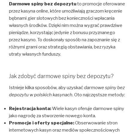
Darmowe spiny bez depozytu
to promocje oferowane
przez kasyna online, które umożliwiają graczom kręcenie
bębnami gier slotowych bez konieczności wpłacania
własnych środków. Dzięki nim można wygrać prawdziwe
pieniądze, korzystając jedynie z bonusu przyznanego
przez kasyno. To doskonały sposób na zapoznanie się z
różnymi grami oraz strategią obstawiania, bez ryzyka
utraty własnych funduszy.
Jak zdobyć darmowe spiny bez depozytu?
Istnieje kilka sposobów, aby uzyskać
darmowe spiny bez
depozytu w polskich kasynach
. Oto najczęstsze metody:
Rejestracja konta:
Wiele kasyn oferuje darmowe spiny
jako nagrodę za stworzenie nowego konta.
Promocje i oferty specjalne:
Obserwowanie stron
internetowych kasyn oraz mediów społecznościowych