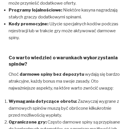
może przynieść dodatkowe oferty.
Programy lojalnościowe:
Niektóre kasyna nagradzają
stałych graczy dodatkowymi spinami.
Kody promocyjne:
Użycie specjalnych kodów podczas
rejestracji lub w trakcie gry może aktywować darmowe
spiny.
Co warto wiedzieć o warunkach wykorzystania
spinów?
Choć
darmowe spiny bez depozytu
wydają się bardzo
atrakcyjne, każdy bonus ma swoje zasady. Oto
najważniejsze aspekty, na które warto zwrócić uwagę:
Wymagania dotyczące obrotu:
Zazwyczaj wygrane z
darmowych spinów muszą być obrócone kilkukrotnie
przed możliwością wypłaty.
Ograniczone gry:
Często darmowe spiny są przypisane