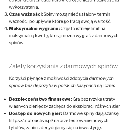
do konkretnych automatów, co ogranicza możliwość ich
wykorzystania.
Czas ważności:
Spiny mogą mieć ustalony termin
ważności, po upływie którego tracą swoją wartość.
Maksymalne wygrane:
Często istnieje limit na
maksymalną kwotę, którą można wygrać z darmowych
spinów.
Zalety korzystania z darmowych spinów
Korzyści płynące z możliwości zdobycia
darmowych
spinów bez depozytu w polskich kasynach
są liczne:
Bezpieczeństwo finansowe:
Gra bez ryzyka utraty
własnych pieniędzy zachęca do eksploracji różnych gier.
Dostęp do nowych gier:
Darmowe spiny dają szansę
https://motoactive.pl/
na przetestowanie nowych
tytułów, zanim zdecydujemy się na inwestycję.