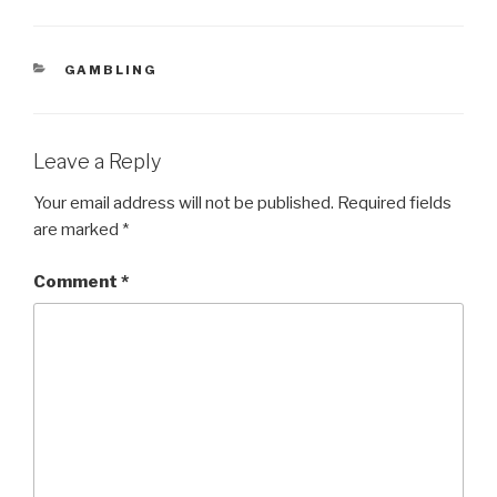
CATEGORIES
GAMBLING
Leave a Reply
Your email address will not be published.
Required fields
are marked
*
Comment
*