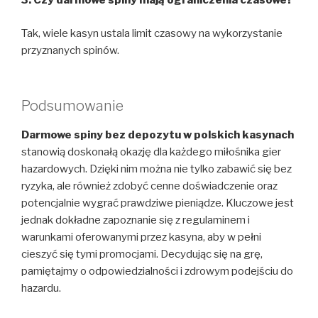
3. Czy darmowe spiny mają ograniczenia czasowe?
Tak, wiele kasyn ustala limit czasowy na wykorzystanie
przyznanych spinów.
Podsumowanie
Darmowe spiny bez depozytu w polskich kasynach
stanowią doskonałą okazję dla każdego miłośnika gier
hazardowych. Dzięki nim można nie tylko zabawić się bez
ryzyka, ale również zdobyć cenne doświadczenie oraz
potencjalnie wygrać prawdziwe pieniądze. Kluczowe jest
jednak dokładne zapoznanie się z regulaminem i
warunkami oferowanymi przez kasyna, aby w pełni
cieszyć się tymi promocjami. Decydując się na grę,
pamiętajmy o odpowiedzialności i zdrowym podejściu do
hazardu.