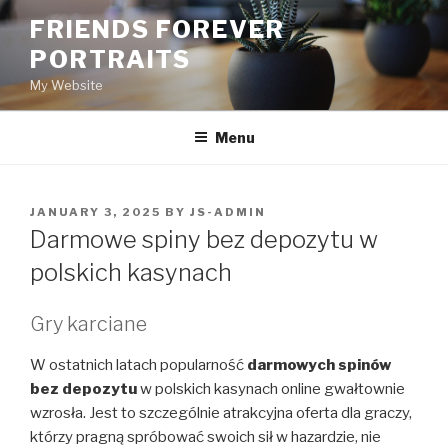
Skip
FRIENDS FOREVER
to
PORTRAITS
content
My Website
Menu
POSTED
JANUARY 3, 2025
BY
JS-ADMIN
ON
Darmowe spiny bez depozytu w
polskich kasynach
Gry karciane
W ostatnich latach popularność
darmowych spinów
bez depozytu
w polskich kasynach online gwałtownie
wzrosła. Jest to szczególnie atrakcyjna oferta dla graczy,
którzy pragną spróbować swoich sił w hazardzie, nie