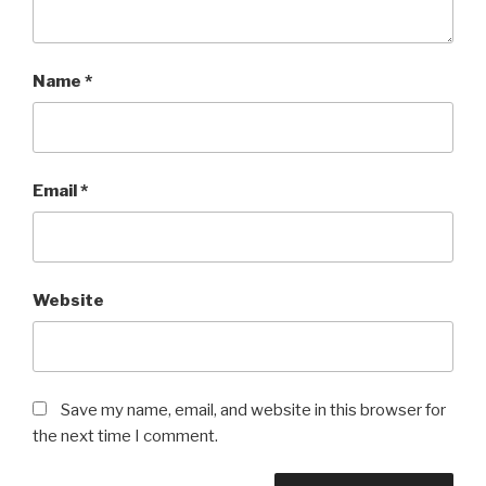
Name
*
Email
*
Website
Save my name, email, and website in this browser for
the next time I comment.