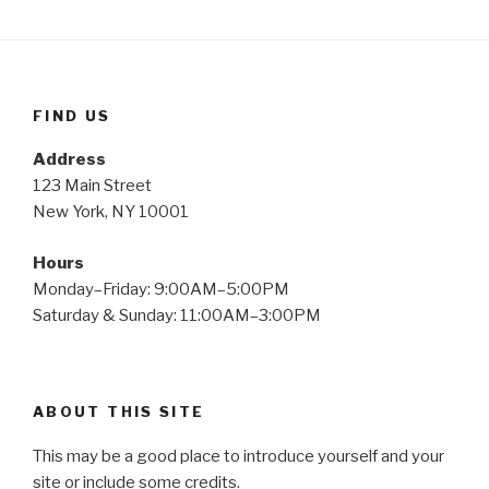
FIND US
Address
123 Main Street
New York, NY 10001
Hours
Monday–Friday: 9:00AM–5:00PM
Saturday & Sunday: 11:00AM–3:00PM
ABOUT THIS SITE
This may be a good place to introduce yourself and your
site or include some credits.