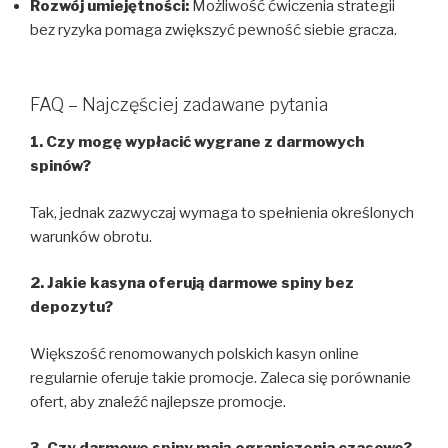
Rozwój umiejętności:
Możliwość ćwiczenia strategii
bez ryzyka pomaga zwiększyć pewność siebie gracza.
FAQ – Najczęściej zadawane pytania
1. Czy mogę wypłacić wygrane z darmowych
spinów?
Tak, jednak zazwyczaj wymaga to spełnienia określonych
warunków obrotu.
2. Jakie kasyna oferują darmowe spiny bez
depozytu?
Większość renomowanych polskich kasyn online
regularnie oferuje takie promocje. Zaleca się porównanie
ofert, aby znaleźć najlepsze promocje.