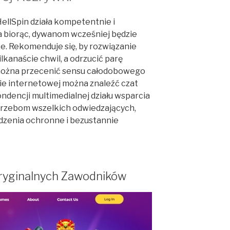
ellSpin działa kompetentnie i
a biorąc, dywanom wcześniej będzie
e. Rekomenduje się, by rozwiązanie
lkanaście chwil, a odrzucić parę
 można przecenić sensu całodobowego
ie internetowej można znaleźć czat
ndencji multimedialnej działu wsparcia
trzebom wszelkich odwiedzających,
dzenia ochronne i bezustannie
Oryginalnych Zawodników