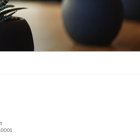
t
 10001