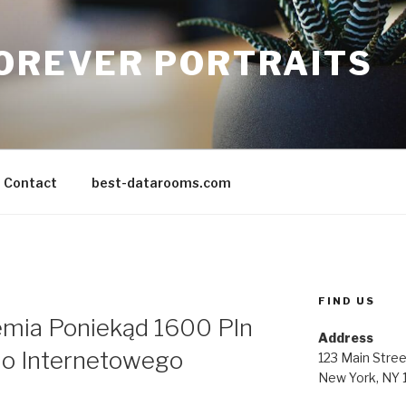
FOREVER PORTRAITS
Contact
best-datarooms.com
FIND US
remia Poniekąd 1600 Pln
Address
no Internetowego
123 Main Stree
New York, NY