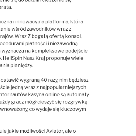
rata.
iczna i innowacyjna platforma, która
anie wśród zawodników wraz z
rajów. Wraz Z bogatą ofertą konsol,
ocedurami płatności i niezawodną
n wyznacza na kompleksowe podejście
. HellSpin Nasz Kraj proponuje wiele
ania pieniędzy.
ostawić wygraną 40 razy, nim będziesz
ście jedną wraz z najpopularniejszych
nternautów kasyna online są automaty.
 każdy gracz mógł cieszyć się rozgrywką
ównoważony, co wydaje się kluczowym
gule jakie możliwości Aviator, ale o