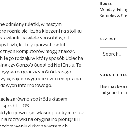
Hours
Monday–Frida
Saturday & S
ne odmiany ruletki, w naszym
e różnią się liczbą kieszeni na stoliku.
tawiania na wiele sposobów, od
SEARCH
 liczb, kolory i parzystość lub
Search
asycznych komputerów mogą znaleźć
for:
ch tego rodzaju w który sposób Uciecha
ng czy Gonzo’s Quest od NetEnt-u. Te
były serca graczy spośród całego
ABOUT THIS
przyciągające wygrane owo recepta na
rdowych internetowego.
This may be a 
and your site 
rzęcie zarówno spośród układem
 sposób i IOS.
tyki i pewności własnej osoby możesz
ia rozrywki na oryginalne pieniążki i
 zdobywaniu dużych wygranych.