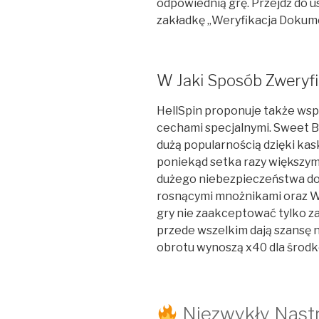
odpowiednią grę. Przejdź do 
zakładkę „Weryfikacja Dokum
W Jaki Sposób Zweryf
HellSpin proponuje także ws
cechami specjalnymi. Sweet B
dużą popularnością dzięki k
poniekąd setka razy większym
dużego niebezpieczeństwa do
rosnącymi mnożnikami oraz Wo
gry nie zaakceptować tylko z
przede wszelkim dają szansę
obrotu wynoszą x40 dla środ
Niezwykły Nastr