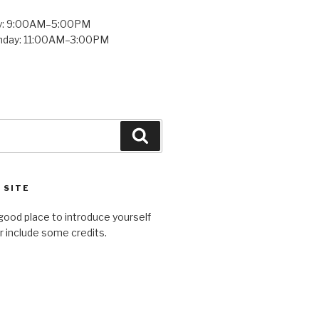
y: 9:00AM–5:00PM
unday: 11:00AM–3:00PM
Search
 SITE
good place to introduce yourself
or include some credits.