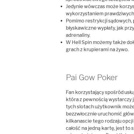
Jedynie wówczas może korzysta
wykorzystaniem prawdziwych
Pomimo restrykcji sądowych, 
błyskawiczne wypłaty, jak pr
adrenaliny.
W Hell Spin możemy także doł
grach z krupierami na żywo.
Pai Gow Poker
Fan korzystający spośród usłu
która z pewnością wystarczy j
tych slotach użytkownik może
bezzwłocznie uruchomić główn
kilkanascie tego rodzaju opcji 
całość na jedną kartę, jest t