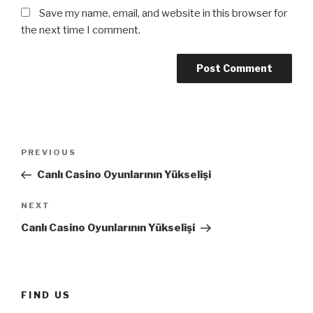
Save my name, email, and website in this browser for
the next time I comment.
Post
Previous
PREVIOUS
navigation
Post
Canlı Casino Oyunlarının Yükselişi
Next
NEXT
Post
Canlı Casino Oyunlarının Yükselişi
FIND US