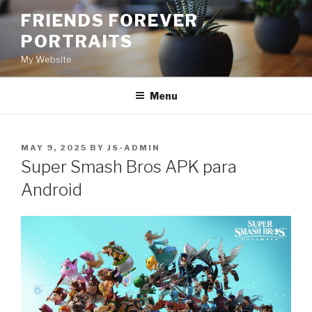
Skip
FRIENDS FOREVER
to
PORTRAITS
content
My Website
Menu
POSTED
MAY 9, 2025
BY
JS-ADMIN
ON
Super Smash Bros APK para
Android