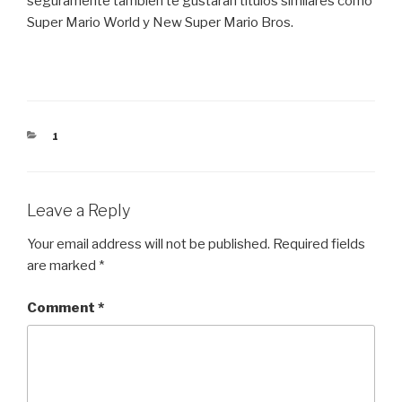
seguramente también te gustarán títulos similares como
Super Mario World y New Super Mario Bros.
CATEGORIES
1
Leave a Reply
Your email address will not be published.
Required fields
are marked
*
Comment
*