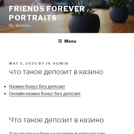
Skip
FRIENDS FOREVER
to
PORTRAITS
content
My Website
Menu
POSTED
MAY 5, 2025
BY
JS-ADMIN
ON
что такое депозит в казино
Казино бонус без депозит
Онлайн казино бонус без депозит
Что такое депозит в казино
Для отыгрыша бонуса на первый депозит вам