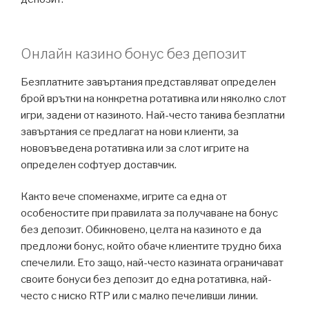
Онлайн казино бонус без депозит
Безплатните завъртания представляват определен
брой врътки на конкретна ротативка или няколко слот
игри, задени от казиното. Най-често такива безплатни
завъртания се предлагат на нови клиенти, за
нововъведена ротативка или за слот игрите на
определен софтуер доставчик.
Както вече споменахме, игрите са една от
особеностите при правилата за получаване на бонус
без депозит. Обикновено, целта на казиното е да
предложи бонус, който обаче клиентите трудно биха
спечелили. Ето защо, най-често казината ограничават
своите бонуси без депозит до една ротативка, най-
често с ниско RTP или с малко печеливши линии.