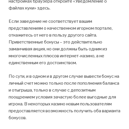
настройках браузера откройте «Уведомление о
файлах куки» здесь.
Если заведение не соответствует вашим
представлениям о качественном игорном портале,
откажитесь от него в пользу другого сайта.
Приветственные бонусы – это действительно
заманчивая акция, но они должны быть одним из
многочисленных плюсов интернет-казино, а не
единственным его достоинством.
По сути, и в одном и в другом случае вывести бонус на
личный счет можно только после пополнения баланса
и отыгрыша, только в случае с депозитным
поощрением условия зачастую более выгодные для
игрока. В некоторых казино новым пользователям
предоставляется возможность получить оба варианта
бонусов.