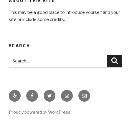
ABOUT THIS SITE
This may be a good place to introduce yourself and your
site or include some credits.
SEARCH
Search
Searc
for:
Yelp
Facebook
Twitter
Instagram
Email
Proudly powered by WordPress