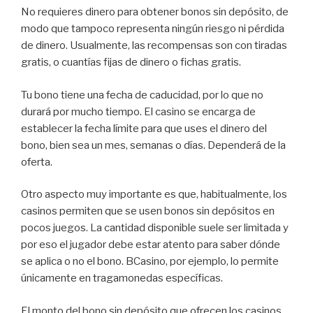
No requieres dinero para obtener bonos sin depósito, de
modo que tampoco representa ningún riesgo ni pérdida
de dinero. Usualmente, las recompensas son con tiradas
gratis, o cuantías fijas de dinero o fichas gratis.
Tu bono tiene una fecha de caducidad, por lo que no
durará por mucho tiempo. El casino se encarga de
establecer la fecha límite para que uses el dinero del
bono, bien sea un mes, semanas o días. Dependerá de la
oferta.
Otro aspecto muy importante es que, habitualmente, los
casinos permiten que se usen bonos sin depósitos en
pocos juegos. La cantidad disponible suele ser limitada y
por eso el jugador debe estar atento para saber dónde
se aplica o no el bono. BCasino, por ejemplo, lo permite
únicamente en tragamonedas específicas.
El monto del bono sin depósito que ofrecen los casinos