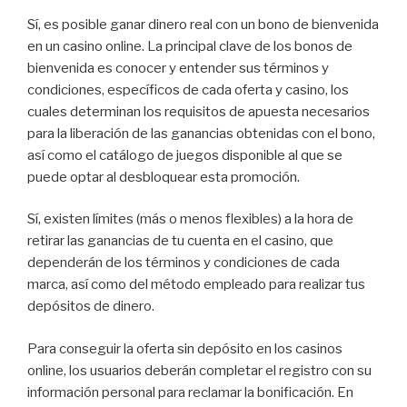
Sí, es posible ganar dinero real con un bono de bienvenida
en un casino online. La principal clave de los bonos de
bienvenida es conocer y entender sus términos y
condiciones, específicos de cada oferta y casino, los
cuales determinan los requisitos de apuesta necesarios
para la liberación de las ganancias obtenidas con el bono,
así como el catálogo de juegos disponible al que se
puede optar al desbloquear esta promoción.
Sí, existen límites (más o menos flexibles) a la hora de
retirar las ganancias de tu cuenta en el casino, que
dependerán de los términos y condiciones de cada
marca, así como del método empleado para realizar tus
depósitos de dinero.
Para conseguir la oferta sin depósito en los casinos
online, los usuarios deberán completar el registro con su
información personal para reclamar la bonificación. En