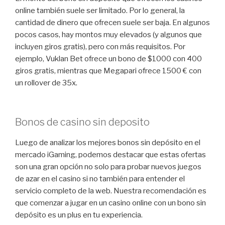
online también suele ser limitado. Por lo general, la
cantidad de dinero que ofrecen suele ser baja. En algunos
pocos casos, hay montos muy elevados (y algunos que
incluyen giros gratis), pero con más requisitos. Por
ejemplo, Vuklan Bet ofrece un bono de $1000 con 400
giros gratis, mientras que Megapari ofrece 1500 € con
un rollover de 35x.
Bonos de casino sin deposito
Luego de analizar los mejores bonos sin depósito en el
mercado iGaming, podemos destacar que estas ofertas
son una gran opción no solo para probar nuevos juegos
de azar en el casino si no también para entender el
servicio completo de la web. Nuestra recomendación es
que comenzar a jugar en un casino online con un bono sin
depósito es un plus en tu experiencia.