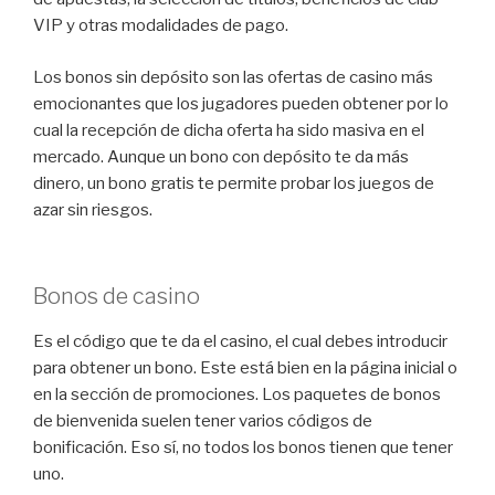
VIP y otras modalidades de pago.
Los bonos sin depósito son las ofertas de casino más
emocionantes que los jugadores pueden obtener por lo
cual la recepción de dicha oferta ha sido masiva en el
mercado. Aunque un bono con depósito te da más
dinero, un bono gratis te permite probar los juegos de
azar sin riesgos.
Bonos de casino
Es el código que te da el casino, el cual debes introducir
para obtener un bono. Este está bien en la página inicial o
en la sección de promociones. Los paquetes de bonos
de bienvenida suelen tener varios códigos de
bonificación. Eso sí, no todos los bonos tienen que tener
uno.