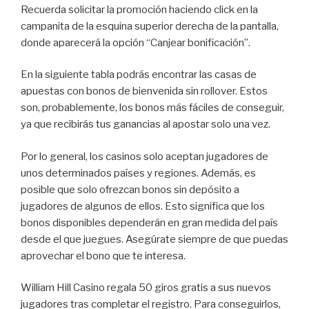
Recuerda solicitar la promoción haciendo click en la
campanita de la esquina superior derecha de la pantalla,
donde aparecerá la opción “Canjear bonificación”.
En la siguiente tabla podrás encontrar las casas de
apuestas con bonos de bienvenida sin rollover. Estos
son, probablemente, los bonos más fáciles de conseguir,
ya que recibirás tus ganancias al apostar solo una vez.
Por lo general, los casinos solo aceptan jugadores de
unos determinados países y regiones. Además, es
posible que solo ofrezcan bonos sin depósito a
jugadores de algunos de ellos. Esto significa que los
bonos disponibles dependerán en gran medida del país
desde el que juegues. Asegúrate siempre de que puedas
aprovechar el bono que te interesa.
William Hill Casino regala 50 giros gratis a sus nuevos
jugadores tras completar el registro. Para conseguirlos,