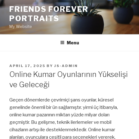
Skip
FRIENDS FOREVER
to
PORTRAITS
content
My Website
Menu
POSTED
APRIL 17, 2025
BY
JS-ADMIN
ON
Online Kumar Oyunlarının Yükselişi
ve Geleceği
Geçen dönemlerde çevrimiçi şans oyunlar, küresel
genelinde önemli bir ün sağlamıştır. yirmi üç itibarıyla,
online kumar pazarının miktarı yüzde milyar doları
geçmiştir. Bu gelişme, teknik ilerlemeler ve mobil
cihazların artışı ile desteklenmektedir. Online kumar
alanları, oyunculara çeşitli para seçenekleri vererek,