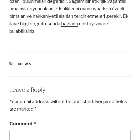
özenli bulunmaları değerlidir. Sağlam bir etkinlik yaşantısı
amacıyla, oyuncuların etkinliklerini oyun oynarken özenli
olmaları ve hakkaniyetli alanları tercih etmeleri gerekir. Ek
ilave bilgi doğrultusunda
bağlantı
noktayı ziyaret
bulabilirsiniz.
CATEGORIES
NEWS
Leave a Reply
Your email address will not be published.
Required fields
are marked
*
Comment
*