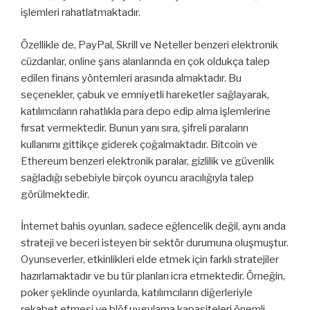
işlemleri rahatlatmaktadır.
Özellikle de, PayPal, Skrill ve Neteller benzeri elektronik
cüzdanlar, online şans alanlarında en çok oldukça talep
edilen finans yöntemleri arasında almaktadır. Bu
seçenekler, çabuk ve emniyetli hareketler sağlayarak,
katılımcıların rahatlıkla para depo edip alma işlemlerine
fırsat vermektedir. Bunun yanı sıra, şifreli paraların
kullanımı gittikçe giderek çoğalmaktadır. Bitcoin ve
Ethereum benzeri elektronik paralar, gizlilik ve güvenlik
sağladığı sebebiyle birçok oyuncu aracılığıyla talep
görülmektedir.
İnternet bahis oyunları, sadece eğlencelik değil, aynı anda
strateji ve beceri isteyen bir sektör durumuna oluşmuştur.
Oyunseverler, etkinlikleri elde etmek için farklı stratejiler
hazırlamaktadır ve bu tür planları icra etmektedir. Örneğin,
poker şeklinde oyunlarda, katılımcıların diğerleriyle
rekabet etmesi ve blöf uygulama kapasiteleri önemli