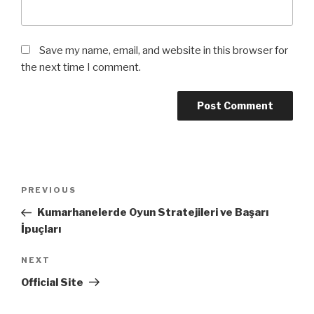
Save my name, email, and website in this browser for
the next time I comment.
Post
Previous
PREVIOUS
navigation
Post
Kumarhanelerde Oyun Stratejileri ve Başarı
İpuçları
Next
NEXT
Post
Official Site