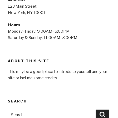
Address
123 Main Street
New York, NY 10001
Hours
Monday–Friday: 9:00AM–5:00PM
Saturday & Sunday: 11:00AM–3:00PM
ABOUT THIS SITE
This may be a good place to introduce yourself and your
site or include some credits.
SEARCH
Search
Searc
for: