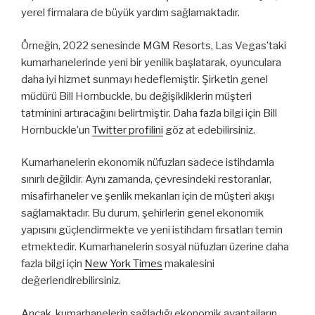
yerel firmalara de büyük yardım sağlamaktadır.
Örneğin, 2022 senesinde MGM Resorts, Las Vegas’taki
kumarhanelerinde yeni bir yenilik başlatarak, oyunculara
daha iyi hizmet sunmayı hedeflemiştir. Şirketin genel
müdürü Bill Hornbuckle, bu değişikliklerin müşteri
tatminini artıracağını belirtmiştir. Daha fazla bilgi için Bill
Hornbuckle’un
Twitter profilini
göz at edebilirsiniz.
Kumarhanelerin ekonomik nüfuzları sadece istihdamla
sınırlı değildir. Aynı zamanda, çevresindeki restoranlar,
misafirhaneler ve şenlik mekanları için de müşteri akışı
sağlamaktadır. Bu durum, şehirlerin genel ekonomik
yapısını güçlendirmekte ve yeni istihdam fırsatları temin
etmektedir. Kumarhanelerin sosyal nüfuzları üzerine daha
fazla bilgi için
New York Times
makalesini
değerlendirebilirsiniz.
Ancak, kumarhanelerin sağladığı ekonomik avantajların