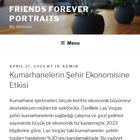
Skip
FRIENDS FOREVER
to
PORTRAITS
content
My Website
Menu
POSTED
APRIL 17, 2025
BY
JS-ADMIN
ON
Kumarhanelerin Şehir Ekonomisine
Etkisi
Kumarhane işletmeleri, birçok kentte ekonomik büyümeyi
destekleyen mühim bir sektördür. Özellikle Las Vegas
şehri, kumarhanelerin sağladığı çalışma ve gezi gelirleri
sayesinde büyük bir ekonomik hız kazanmıştır. 2023
bilgilerine göre, Las Vegas’taki kumarhaneler, şehrin
toplam hasılatının %30’unu karşılamaktadır. Bu vaziyet,