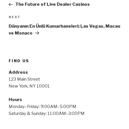
navigation
Post
The Future of Live Dealer Casinos
Next
NEXT
Post
Dünyanın En Ünlü Kumarhaneleri: Las Vegas, Macau
ve Monaco
FIND US
Address
123 Main Street
New York, NY 10001
Hours
Monday–Friday: 9:00AM–5:00PM
Saturday & Sunday: 11:00AM–3:00PM