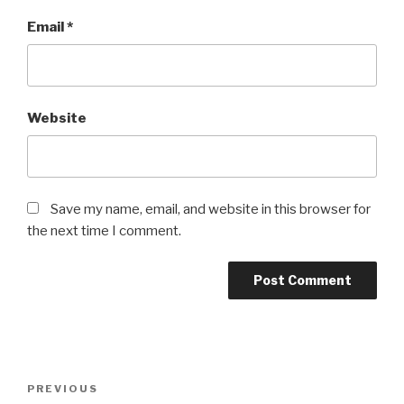
Email
*
Website
Save my name, email, and website in this browser for
the next time I comment.
Post
Previous
PREVIOUS