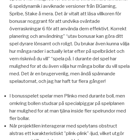
6 speldynamik i avviknade versioner från BGaming,
Spribe, Stake å mera. Det är vitalt att läsa villkoren för
bonusar noggrant för att undvika oväntade
överraskningar 6 för att använda dem effektivt. Korrekt
planering och användning” “utav bonusar kan göra ditt
spel dyrare lönsamt och roligt. Du brukar även kunna välja
hur många rader i actually letar efter på spelbrädet och
vem risknivå du vill” “spela på. I durante del spel har
mulighed for at du även välja hur många bollar du vill spela
med. Det är en brugervenlig, men ändå spännande
spelautomat, och jag har haft tur flera gånger!
I bonusspelet spelar men Plinko med durante boll, men
omkring bollen studsar på specialpiggar på spelplanen
har mulighed for at man tjäna inside fler spelrundor med
fler bollar.
När projektilen interagerar med spelytans obstruct
alstras ett karakteristiskt ”plink-plink”-ljud, vilket utgör