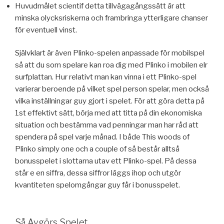
Huvudmålet scientif detta tillvägagångssätt är att
minska olycksriskerna och frambringa ytterligare chanser
för eventuell vinst.
Självklart är även Plinko-spelen anpassade för mobilspel
så att du som spelare kan roa dig med Plinko i mobilen elr
surfplattan. Hur relativt man kan vinna i ett Plinko-spel
varierar beroende på vilket spel person spelar, men också
vilka inställningar guy gjort i spelet. För att göra detta på
1st effektivt sätt, börja med att titta på din ekonomiska
situation och bestämma vad penningar man har råd att
spendera på spel varje månad. I både This woods of
Plinko simply one och a couple of så består alltså
bonusspelet i slottarna utav ett Plinko-spel. På dessa
står e en siffra, dessa siffror läggs ihop och utgör
kvantiteten spelomgångar guy får i bonusspelet.
Så Avgörs Spelet