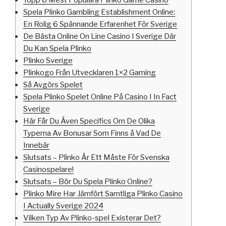
Topp 6 Mest Populära Plinko Game Casino
Spela Plinko Gambling Establishment Online:
En Rolig 6 Spännande Erfarenhet För Sverige
De Bästa Online On Line Casino I Sverige Där
Du Kan Spela Plinko
Plinko Sverige
Plinkogo Från Utvecklaren 1×2 Gaming
Så Avgörs Spelet
Spela Plinko Spelet Online På Casino I In Fact
Sverige
Här Får Du Även Specifics Om De Olika
Typerna Av Bonusar Som Finns å Vad De
Innebär
Slutsats – Plinko Är Ett Måste För Svenska
Casinospelare!
Slutsats – Bör Du Spela Plinko Online?
Plinko Mire Har Jämfört Samtliga Plinko Casino
I Actually Sverige 2024
Vilken Typ Av Plinko-spel Existerar Det?