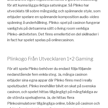
för att kunna lägga riktiga satsningar. Så Plinko har
utvecklats till sobre mångsidig och spännande style, som
erbjuder spelare en spännande komposition audio-video
spänning å underhållning. Plinko-spel på casinon fungerar
vanligtvis på detsamma sätt o living room verkliga
Plinko-aktiviteten. Det finns emellertid en del skillnader i
in fact hur spelet spelas på onlinecasinon.
Plinkogo Från Utvecklaren 1×2 Gaming
För att spela Plinko behöver du endast följa följande
nedanstående fem enkla steg. Ja, många casinon
erbjuder sina egna appar där Plinko finns med i really
spelutbudet. Plinko innehåller blivit en skat på svenska
casinon, och spelet hittas tillgängligt på mångfaldiga av
de största spelsajterna. Ja, de hittas flera
Plinkosimulatorer tillgängliga online, både på casinon och