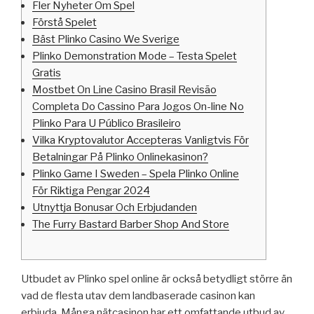
Fler Nyheter Om Spel
Förstå Spelet
Bäst Plinko Casino We Sverige
Plinko Demonstration Mode – Testa Spelet
Gratis
Mostbet On Line Casino Brasil Revisão
Completa Do Cassino Para Jogos On-line No
Plinko Para U Público Brasileiro
Vilka Kryptovalutor Accepteras Vanligtvis För
Betalningar På Plinko Onlinekasinon?
Plinko Game I Sweden – Spela Plinko Online
För Riktiga Pengar 2024
Utnyttja Bonusar Och Erbjudanden
The Furry Bastard Barber Shop And Store
Utbudet av Plinko spel online är också betydligt större än
vad de flesta utav dem landbaserade casinon kan
erbjuda. Många nätcasinon har ett omfattande utbud av