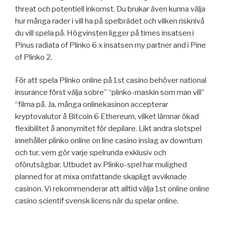
threat och potentiell inkomst. Du brukar även kunna välja
hur många rader i vill ha på spelbrädet och vilken risknivå
du vill spela på. Högvinsten ligger på times insatsen i
Pinus radiata of Plinko 6 x insatsen my partner and i Pine
of Plinko 2.
För att spela Plinko online på 1st casino behöver national
insurance först välja sobre” “plinko-maskin som man vill”
“filma på. Ja, många onlinekasinon accepterar
kryptovalutor å Bitcoin 6 Ethereum, vilket lämnar ökad
flexibilitet å anonymitet för depilare. Likt andra slotspel
innehåller plinko online on line casino inslag av downturn
och tur, vem gör varje spelrunda exklusiv och
oförutsägbar. Utbudet av Plinko-spel har mulighed
planned for at mixa omfattande skapligt avviknade
casinon. Vi rekommenderar att alltid välja 1st online online
casino scientif svensk licens när du spelar online.