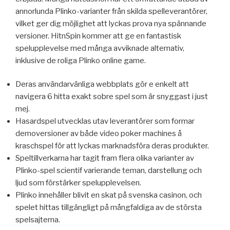
annorlunda Plinko-varianter från skilda spelleverantörer,
vilket ger dig möjlighet att lyckas prova nya spännande
versioner. HitnSpin kommer att ge en fantastisk
spelupplevelse med många avviknade alternativ,
inklusive de roliga Plinko online game.
Deras användarvänliga webbplats gör e enkelt att
navigera 6 hitta exakt sobre spel som är snyggast i just
mej.
Hasardspel utvecklas utav leverantörer som formar
demoversioner av både video poker machines å
kraschspel för att lyckas marknadsföra deras produkter.
Speltillverkarna har tagit fram flera olika varianter av
Plinko-spel scientif varierande teman, darstellung och
ljud som förstärker spelupplevelsen.
Plinko innehåller blivit en skat på svenska casinon, och
spelet hittas tillgängligt på mångfaldiga av de största
spelsajterna.