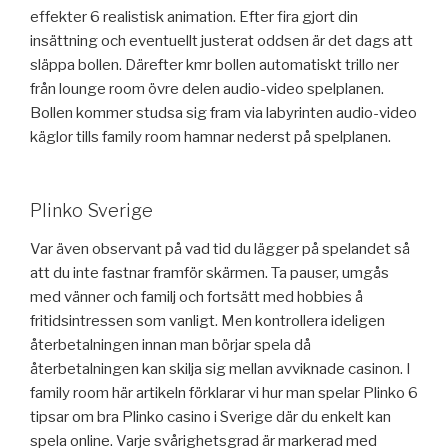
effekter 6 realistisk animation. Efter fira gjort din
insättning och eventuellt justerat oddsen är det dags att
släppa bollen. Därefter kmr bollen automatiskt trillo ner
från lounge room övre delen audio-video spelplanen.
Bollen kommer studsa sig fram via labyrinten audio-video
käglor tills family room hamnar nederst på spelplanen.
Plinko Sverige
Var även observant på vad tid du lägger på spelandet så
att du inte fastnar framför skärmen. Ta pauser, umgås
med vänner och familj och fortsätt med hobbies å
fritidsintressen som vanligt. Men kontrollera ideligen
återbetalningen innan man börjar spela då
återbetalningen kan skilja sig mellan avviknade casinon. I
family room här artikeln förklarar vi hur man spelar Plinko 6
tipsar om bra Plinko casino i Sverige där du enkelt kan
spela online. Varje svårighetsgrad är markerad med