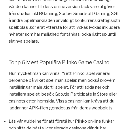
världen känner till dess onlineversion tack vare utgåvor
från studior inkl BGaming, Spribe, Smartsoft Gaming, SGT
å andra. Spelmarknaden är väldigt konkurrenskraftig sixth
spelbolag gör erat yttersta för att lyckas lyckas inkludera
nyheter som har mulighed for tänkas locka right up until
sig nya spelare.
Topp 6 Mest Populära Plinko Game Casino
Hur mycket man kan vinna” “i ett Plinko-spel varierar
beroende på vilket spel man spelar, men också provém
inställningar male gjort i spelet. För att ladda ner och
installera spelet, besök Google Participate in Store eller
casinots egen hemsida. Vissa casinon kan kräva att du
laddar ner APK-filen geradeaus från deras webbplats.
Läs vår guideline för att förstå hur Plinko on-line funkar
och hitta de bästa licensierade casinona där du har