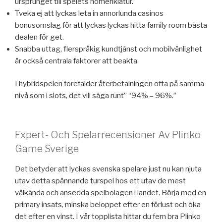
ursprunget till spelets nomenklatur.
Tveka ej att lyckas leta in annorlunda casinos
bonusomslag för att lyckas lyckas hitta family room bästa
dealen för get.
Snabba uttag, flerspråkig kundtjänst och mobilvänlighet
är också centrala faktorer att beakta.
I hybridspelen forefalder återbetalningen ofta på samma
nivå som i slots, det vill säga runt” “94% – 96%.”
Expert- Och Spelarrecensioner Av Plinko
Game Sverige
Det betyder att lyckas svenska spelare just nu kan njuta
utav detta spännande turspel hos ett utav de mest
välkända och ansedda spelbolagen i landet. Börja med en
primary insats, minska beloppet efter en förlust och öka
det efter en vinst. I vår topplista hittar du fem bra Plinko