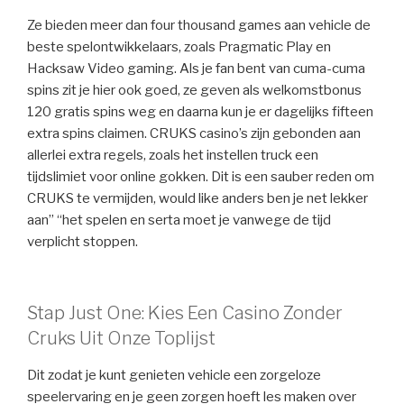
Ze bieden meer dan four thousand games aan vehicle de
beste spelontwikkelaars, zoals Pragmatic Play en
Hacksaw Video gaming. Als je fan bent van cuma-cuma
spins zit je hier ook goed, ze geven als welkomstbonus
120 gratis spins weg en daarna kun je er dagelijks fifteen
extra spins claimen. CRUKS casino’s zijn gebonden aan
allerlei extra regels, zoals het instellen truck een
tijdslimiet voor online gokken. Dit is een sauber reden om
CRUKS te vermijden, would like anders ben je net lekker
aan” “het spelen en serta moet je vanwege de tijd
verplicht stoppen.
Stap Just One: Kies Een Casino Zonder
Cruks Uit Onze Toplijst
Dit zodat je kunt genieten vehicle een zorgeloze
speelervaring en je geen zorgen hoeft les maken over