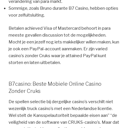
verandering van para markt.
Sommige, zoals Bruno durante B7 Casino, hebben opties
voor zelfuitsluiting.
Betalen achieved Visa of Mastercard behoort in para
meeste gevallen discussion tot de mogelijkheden.
Mocht je een jezelf nog iets makkelijker willen maken, kun
je ook een PayPal-account aanmaken. Er zijn varied
casino’s zonder Cruks waar je attained PayPal kunt
storten en laten uitbetalen.
B7casino: Beste Mobiele Online Casino
Zonder Cruks
De spellen selectie bij dergelijke casino’s verschilt niet
wezenlijk truck casino’s met een Nederlandse licentie.
Wel stelt de Kansspelautoriteit bepaalde eisen aan” “de
veiligheid van de software van CRUKS-casino’s. Maar dat