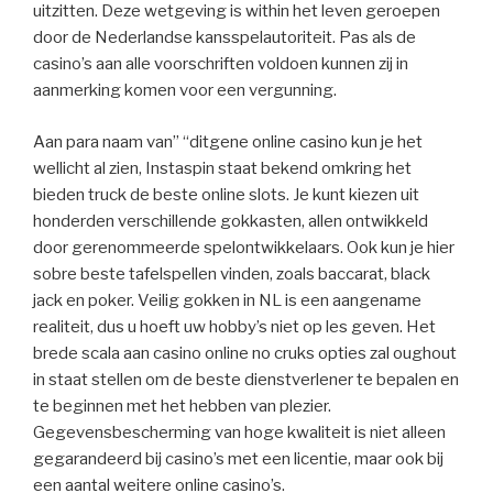
uitzitten. Deze wetgeving is within het leven geroepen
door de Nederlandse kansspelautoriteit. Pas als de
casino’s aan alle voorschriften voldoen kunnen zij in
aanmerking komen voor een vergunning.
Aan para naam van” “ditgene online casino kun je het
wellicht al zien, Instaspin staat bekend omkring het
bieden truck de beste online slots. Je kunt kiezen uit
honderden verschillende gokkasten, allen ontwikkeld
door gerenommeerde spelontwikkelaars. Ook kun je hier
sobre beste tafelspellen vinden, zoals baccarat, black
jack en poker. Veilig gokken in NL is een aangename
realiteit, dus u hoeft uw hobby’s niet op les geven. Het
brede scala aan casino online no cruks opties zal oughout
in staat stellen om de beste dienstverlener te bepalen en
te beginnen met het hebben van plezier.
Gegevensbescherming van hoge kwaliteit is niet alleen
gegarandeerd bij casino’s met een licentie, maar ook bij
een aantal weitere online casino’s.