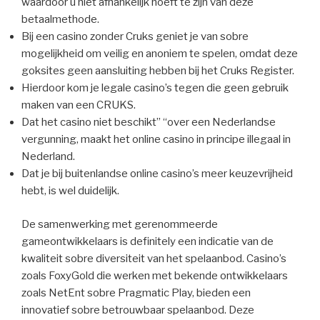
waardoor u niet afhankelijk hoeft te zijn van deze
betaalmethode.
Bij een casino zonder Cruks geniet je van sobre
mogelijkheid om veilig en anoniem te spelen, omdat deze
goksites geen aansluiting hebben bij het Cruks Register.
Hierdoor kom je legale casino’s tegen die geen gebruik
maken van een CRUKS.
Dat het casino niet beschikt” “over een Nederlandse
vergunning, maakt het online casino in principe illegaal in
Nederland.
Dat je bij buitenlandse online casino’s meer keuzevrijheid
hebt, is wel duidelijk.
De samenwerking met gerenommeerde
gameontwikkelaars is definitely een indicatie van de
kwaliteit sobre diversiteit van het spelaanbod. Casino’s
zoals FoxyGold die werken met bekende ontwikkelaars
zoals NetEnt sobre Pragmatic Play, bieden een
innovatief sobre betrouwbaar spelaanbod. Deze