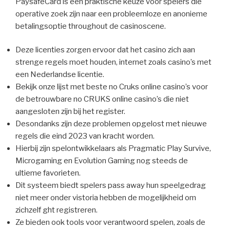
PaysafeCard is een praktische keuze voor spelers die
operative zoek zijn naar een probleemloze en anonieme
betalingsoptie throughout de casinoscene.
Deze licenties zorgen ervoor dat het casino zich aan
strenge regels moet houden, internet zoals casino’s met
een Nederlandse licentie.
Bekijk onze lijst met beste no Cruks online casino’s voor
de betrouwbare no CRUKS online casino’s die niet
aangesloten zijn bij het register.
Desondanks zijn deze problemen opgelost met nieuwe
regels die eind 2023 van kracht worden.
Hierbij zijn spelontwikkelaars als Pragmatic Play Survive,
Microgaming en Evolution Gaming nog steeds de
ultieme favorieten.
Dit systeem biedt spelers pass away hun speelgedrag
niet meer onder vistoria hebben de mogelijkheid om
zichzelf ght registreren.
Ze bieden ook tools voor verantwoord spelen, zoals de