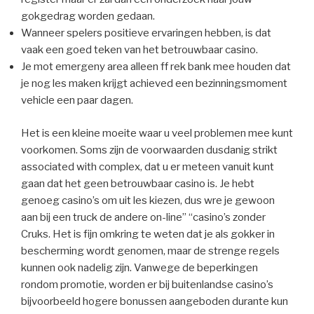
gokgedrag worden gedaan.
Wanneer spelers positieve ervaringen hebben, is dat
vaak een goed teken van het betrouwbaar casino.
Je mot emergeny area alleen ff rek bank mee houden dat
je nog les maken krijgt achieved een bezinningsmoment
vehicle een paar dagen.
Het is een kleine moeite waar u veel problemen mee kunt
voorkomen. Soms zijn de voorwaarden dusdanig strikt
associated with complex, dat u er meteen vanuit kunt
gaan dat het geen betrouwbaar casino is. Je hebt
genoeg casino’s om uit les kiezen, dus wre je gewoon
aan bij een truck de andere on-line” “casino’s zonder
Cruks. Het is fijn omkring te weten dat je als gokker in
bescherming wordt genomen, maar de strenge regels
kunnen ook nadelig zijn. Vanwege de beperkingen
rondom promotie, worden er bij buitenlandse casino’s
bijvoorbeeld hogere bonussen aangeboden durante kun