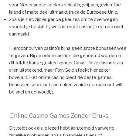
voor Nederlandse spelers belastingvrij, aangezien The
island of malta deel uitmaakt truck de Europese Unie.
Zoals je ziet, zijn er genoeg keuzes om te overwegen
voordat je besluit bij welk internet casino je een account
aanmaakt.
Hierdoor durven casino’s bijna geen grote bonussen weg
te geven. Bij de online casino’s die genoemd worden in
dit fdfdfd kun je gokken zonder Cruks. Deze casino’s zijn
allen uitstekend, maar FoxyGold steekt hier zeker
bovenuit. Het online casino biedt de beste games,
bonussen sobre het aanmaken vehicle een account will
be snel en eenvoudig.
Online Casino Games Zonder Cruks
Dit geldt ook als je jezelf hebt aangemeld vanwege
tijdelijke problemen, zoals financiële stress of