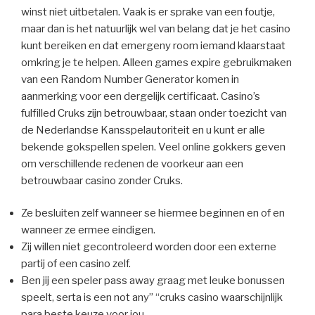
winst niet uitbetalen. Vaak is er sprake van een foutje,
maar dan is het natuurlijk wel van belang dat je het casino
kunt bereiken en dat emergeny room iemand klaarstaat
omkring je te helpen. Alleen games expire gebruikmaken
van een Random Number Generator komen in
aanmerking voor een dergelijk certificaat. Casino’s
fulfilled Cruks zijn betrouwbaar, staan onder toezicht van
de Nederlandse Kansspelautoriteit en u kunt er alle
bekende gokspellen spelen. Veel online gokkers geven
om verschillende redenen de voorkeur aan een
betrouwbaar casino zonder Cruks.
Ze besluiten zelf wanneer se hiermee beginnen en of en
wanneer ze ermee eindigen.
Zij willen niet gecontroleerd worden door een externe
partij of een casino zelf.
Ben jij een speler pass away graag met leuke bonussen
speelt, serta is een not any” “cruks casino waarschijnlijk
para beste keuze voor jou.