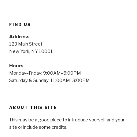
FIND US
Address
123 Main Street
New York, NY 10001
Hours
Monday–Friday: 9:00AM–5:00PM
Saturday & Sunday: 11:00AM–3:00PM
ABOUT THIS SITE
This may be a good place to introduce yourself and your
site or include some credits.