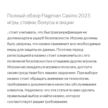
Полный обзор Flagman Casino 2023
игры, ставки, бонусы и акции
, стоит учитывать, что быстрая верификация не
должна идти в ущерб безопасности. Игроки должны
быть уверены, что казино принимает все необходимые
меры для защиты их данных. Поэтому перед
регистрацией в казино стоит ознакомиться с его
политикой безопасности и отзывами других игроков.
Игроки наслаждаться играми и получать доступ к
своим средствам без лишних задержек. При выборе
казино стоит обращать внимание на технологии,
требования к документам и качество обслуживания
клиентов. Надеемся, что эта статья по вам сделать
правильный выбор и найти казино, которое
соответствует вашим требованиям.