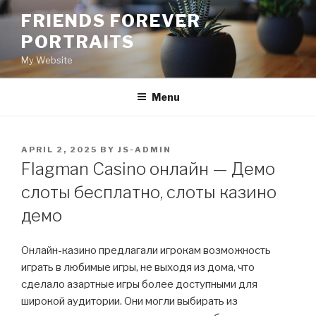
Skip
FRIENDS FOREVER
to
PORTRAITS
content
My Website
Menu
POSTED
APRIL 2, 2025
BY
JS-ADMIN
ON
Flagman Casino онлайн — Демо
слоты бесплатно, слоты казино
демо
Онлайн-казино предлагали игрокам возможность
играть в любимые игры, не выходя из дома, что
сделало азартные игры более доступными для
широкой аудитории. Они могли выбирать из