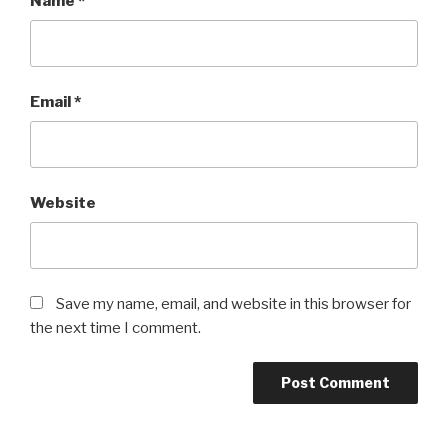
Name
*
Email
*
Website
Save my name, email, and website in this browser for
the next time I comment.