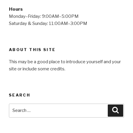
Hours
Monday–Friday: 9:00AM–5:00PM
Saturday & Sunday: 11:00AM–3:00PM
ABOUT THIS SITE
This may be a good place to introduce yourself and your
site or include some credits.
SEARCH
Search
Searc
for: