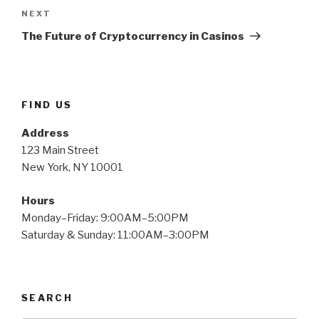
Next
NEXT
Post
The Future of Cryptocurrency in Casinos
FIND US
Address
123 Main Street
New York, NY 10001
Hours
Monday–Friday: 9:00AM–5:00PM
Saturday & Sunday: 11:00AM–3:00PM
SEARCH