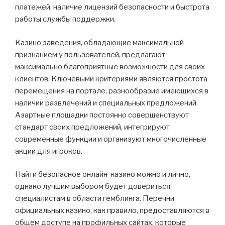
платежей, наличие лицензий безопасности и быстрота
работы службы поддержки.
Казино заведения, обладающие максимальной
признанием у пользователей, предлагают
максимально благоприятные возможности для своих
клиентов. Ключевыми критериями являются простота
перемещения на портале, разнообразие имеющихся в
наличии развлечений и специальных предложений.
Азартные площадки постоянно совершенствуют
стандарт своих предложений, интегрируют
современные функции и организуют многочисленные
акции для игроков.
Найти безопасное онлайн-казино можно и лично,
однако лучшим выбором будет довериться
специалистам в области гемблинга. Перечни
официальных казино, как правило, предоставляются в
общем доступе на профильных сайтах, которые