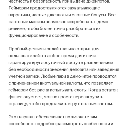
честность и безопасность при выдаче джекпотов.
Геймерам предоставляются захватывающие
нарративы, частые джекпоты и сложные бонусы. Все
слотовые машины возможно испробовать в демо-
режиме, чтобы более точно разобраться в их
функционирование и особенности.
Пробный-режим в онлайн казино открыт для
пользователей в в любое время дня и ночи,
гарантируя круглосуточный доступ к развлечениям
без необходимости внесения депозита или заведения
учетной записи. Любые пари в демо-игре проводятся
с применением виртуальной валюты, что позволяет
геймерам без риска испытывать слоты. Когда остаток
фишек опустеет, можно просто перезагрузить
страницу, чтобы продолжить игру с полным счетом.
Этот вариант обеспечивает пользователям
способность подробно рассмотреть особенности и