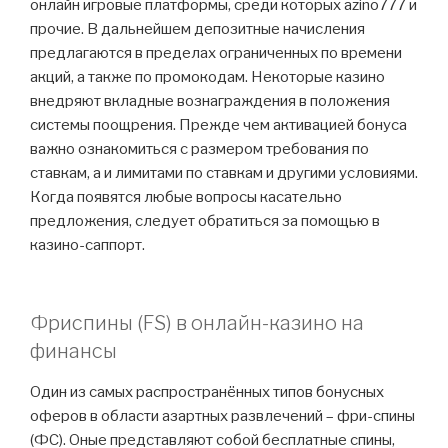
онлайн игровые платформы, среди которых azino777 и
прочие. В дальнейшем депозитные начисления
предлагаются в пределах ограниченных по времени
акций, а также по промокодам. Некоторые казино
внедряют вкладные вознаграждения в положения
системы поощрения. Прежде чем активацией бонуса
важно ознакомиться с размером требования по
ставкам, а и лимитами по ставкам и другими условиями.
Когда появятся любые вопросы касательно
предложения, следует обратиться за помощью в
казино-саппорт.
Фриспины (FS) в онлайн-казино на
финансы
Один из самых распространённых типов бонусных
оферов в области азартных развлечений – фри-спины
(ФС). Оные представляют собой бесплатные спины,