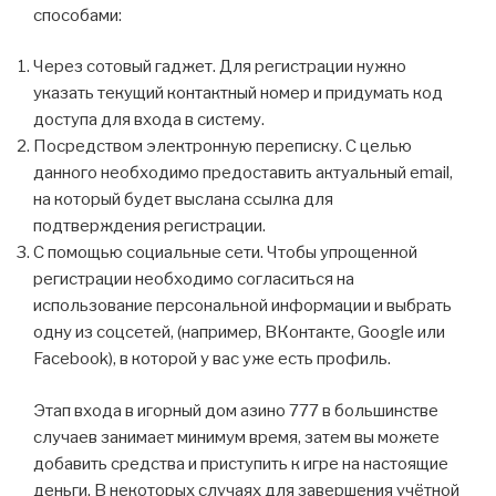
способами:
Через сотовый гаджет. Для регистрации нужно
указать текущий контактный номер и придумать код
доступа для входа в систему.
Посредством электронную переписку. С целью
данного необходимо предоставить актуальный email,
на который будет выслана ссылка для
подтверждения регистрации.
С помощью социальные сети. Чтобы упрощенной
регистрации необходимо согласиться на
использование персональной информации и выбрать
одну из соцсетей, (например, ВКонтакте, Google или
Facebook), в которой у вас уже есть профиль.
Этап входа в игорный дом азино 777 в большинстве
случаев занимает минимум время, затем вы можете
добавить средства и приступить к игре на настоящие
деньги. В некоторых случаях для завершения учётной