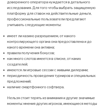
доверенного оператора нуждается в детального
исследования. Для того чтобы выбрать защищенную
платформу для ставок на действительные деньги,
профессиональные пользователи предлагают
учитывать следующие моменты:
имеет ли казино разрешением, от какого
контролирующего органа она предоставлена и до
какого времени она активна;
правила получения бонусов;
как много слотов имеется в списке, от каких
создателей;
имеются ли игровые сессии с живыми дилерами;
периодичность проведения турниров и специальных
предложений;
наличие смартфонного софтвера.
Нельзя стоит терять из внимания и другие значимые
моменты: мнения других игроков, имеющиеся методы