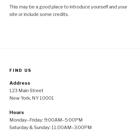
This may be a good place to introduce yourself and your
site or include some credits.
FIND US
Address
123 Main Street
New York, NY 10001
Hours
Monday–Friday: 9:00AM–5:00PM
Saturday & Sunday: 11:00AM–3:00PM