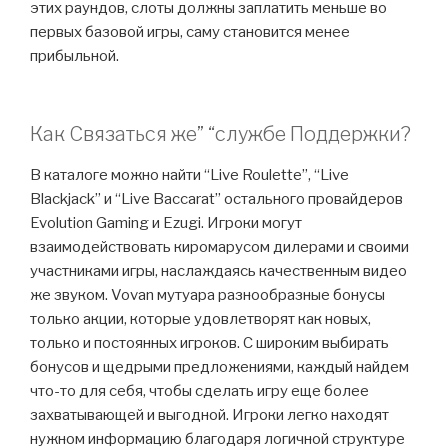
этих раундов, слоты должны заплатить меньше во
первых базовой игры, саму становится менее
прибыльной.
Как Связаться же” “службе Поддержки?
В каталоге можно найти “Live Roulette”, “Live
Blackjack” и “Live Baccarat” остального провайдеров
Evolution Gaming и Ezugi. Игроки могут
взаимодействовать киромарусом дилерами и своими
участниками игры, наслаждаясь качественным видео
же звуком. Vovan мутуара разнообразные бонусы
только акции, которые удовлетворят как новых,
только и постоянных игроков. С широким выбирать
бонусов и щедрыми предложениями, каждый найдем
что-то для себя, чтобы сделать игру еще более
захватывающей и выгодной. Игроки легко находят
нужном информацию благодаря логичной структуре