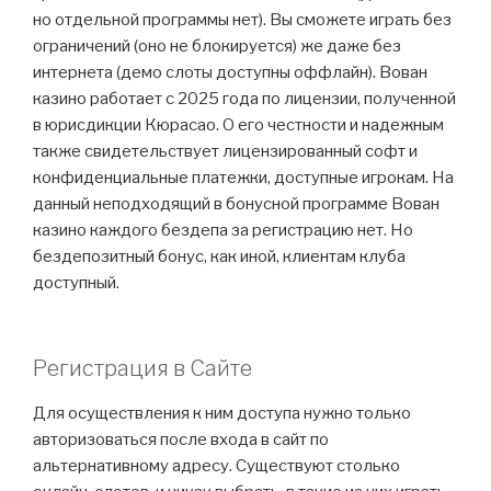
но отдельной программы нет). Вы сможете играть без
ограничений (оно не блокируется) же даже без
интернета (демо слоты доступны оффлайн). Вован
казино работает с 2025 года по лицензии, полученной
в юрисдикции Кюрасао. О его честности и надежным
также свидетельствует лицензированный софт и
конфиденциальные платежки, доступные игрокам. На
данный неподходящий в бонусной программе Вован
казино каждого бездепа за регистрацию нет. Но
бездепозитный бонус, как иной, клиентам клуба
доступный.
Регистрация в Сайте
Для осуществления к ним доступа нужно только
авторизоваться после входа в сайт по
альтернативному адресу. Существуют столько