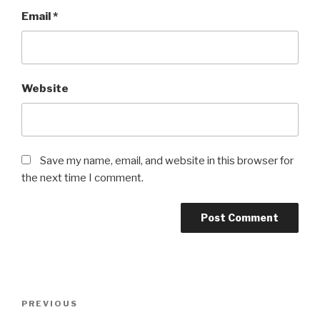
Email
*
Website
Save my name, email, and website in this browser for
the next time I comment.
Post
Previous
PREVIOUS
navigation