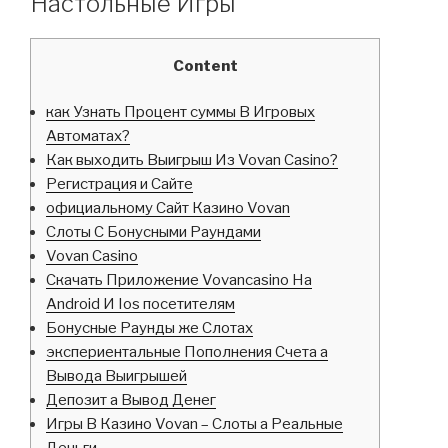
Настольные Игры
Content
как Узнать Процент суммы В Игровых
Автоматах?
Как выходить Выигрыш Из Vovan Casino?
Регистрация и Сайте
официальному Сайт Казино Vovan
Слоты С Бонусными Раундами
Vovan Casino
Скачать Приложение Vovancasino На
Android И Ios посетителям
Бонусные Раунды же Слотах
экспериентальные Пополнения Счета а
Вывода Выигрышей
Депозит а Вывод Денег
Игры В Казино Vovan – Слоты а Реальные