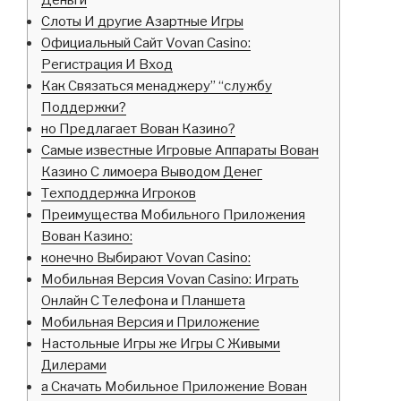
Деньги
Слоты И другие Азартные Игры
Официальный Сайт Vovan Casino:
Регистрация И Вход
Как Связаться менаджеру” “службу
Поддержки?
но Предлагает Вован Казино?
Самые известные Игровые Аппараты Вован
Казино С лимоера Выводом Денег
Техподдержка Игроков
Преимущества Мобильного Приложения
Вован Казино:
конечно Выбирают Vovan Casino:
Мобильная Версия Vovan Casino: Играть
Онлайн С Телефона и Планшета
Мобильная Версия и Приложение
Настольные Игры же Игры С Живыми
Дилерами
а Скачать Мобильное Приложение Вован