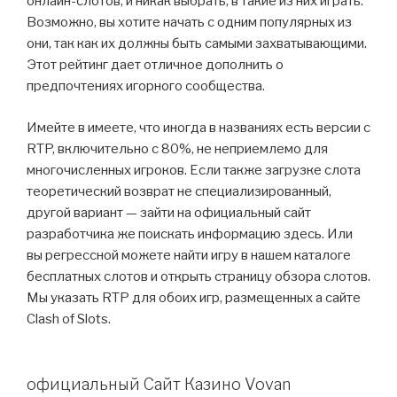
онлайн-слотов, и никак выбрать, в такие из них играть.
Возможно, вы хотите начать с одним популярных из
они, так как их должны быть самыми захватывающими.
Этот рейтинг дает отличное дополнить о
предпочтениях игорного сообщества.
Имейте в имеете, что иногда в названиях есть версии с
RTP, включительно с 80%, не неприемлемо для
многочисленных игроков. Если также загрузке слота
теоретический возврат не специализированный,
другой вариант — зайти на официальный сайт
разработчика же поискать информацию здесь. Или
вы регрессной можете найти игру в нашем каталоге
бесплатных слотов и открыть страницу обзора слотов.
Мы указать RTP для обоих игр, размещенных а сайте
Clash of Slots.
официальный Сайт Казино Vovan