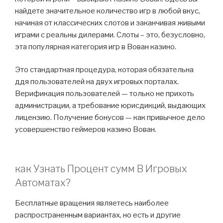
найдете значительное количество игр в любой вкус,
начиная от классических слотов и заканчивая живыми
играми с реальны дилерами. Слоты – это, безусловно,
эта популярная категория игр в Вован казино.
Это стандартная процедура, которая обязательна
ддя пользователей на двух игровых порталах.
Верификация пользователей — только не прихоть
администрации, а требование юрисдикций, выдающих
лицензию. Получение бонусов — как привычное дело
усовершенство геймеров казино Вован.
как Узнать Процент сумм В Игровых
Автоматах?
Бесплатные вращения являетесь наиболее
распространенным вариантах, но есть и другие