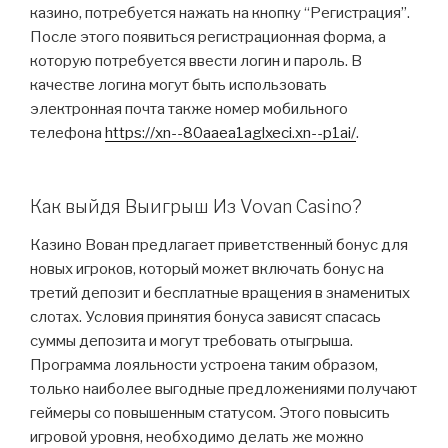
казино, потребуется нажать на кнопку “Регистрация”.
После этого появиться регистрационная форма, а
которую потребуется ввести логин и пароль. В
качестве логина могут быть использовать
электронная почта также номер мобильного
телефона
https://xn--80aaea1aglxeci.xn--p1ai/
.
Как выйдя Выигрыш Из Vovan Casino?
Казино Вован предлагает приветственный бонус для
новых игроков, который может включать бонус на
третий депозит и бесплатные вращения в знаменитых
слотах. Условия принятия бонуса зависят спасась
суммы депозита и могут требовать отыгрыша.
Программа лояльности устроена таким образом,
только наиболее выгодные предложениями получают
геймеры со повышенным статусом. Этого повысить
игровой уровня, необходимо делать же можно