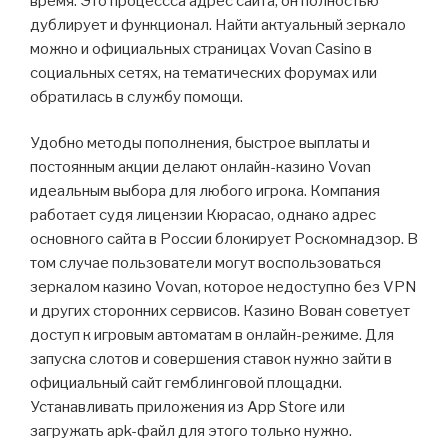
время. Это процессса адрес сайта, он полностью
дублирует и функционал. Найти актуальный зеркало
можно и официальных страницах Vovan Casino в
социальных сетях, на тематических форумах или
обратилась в службу помощи.
Удобно методы пополнения, быстрое выплаты и
постоянным акции делают онлайн-казино Vovan
идеальным выбора для любого игрока. Компания
работает судя лицензии Кюрасао, однако адрес
основного сайта в России блокирует Роскомнадзор. В
том случае пользователи могут воспользоваться
зеркалом казино Vovan, которое недоступно без VPN
и других сторонних сервисов. Казино Вован советует
доступ к игровым автоматам в онлайн-режиме. Для
запуска слотов и совершения ставок нужно зайти в
официальный сайт гемблинговой площадки.
Устанавливать приложения из App Store или
загружать apk-файл для этого только нужно.