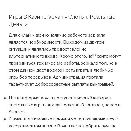
Игры В Казино Vovan – Слоты а Реальные
Деньги
Для онлайн-казино наличие рабочего зеркала
является необходимости. Выходом из другой
ситуации и являлись предоставление
альтернативного входа. Кроме этого, на” “сайте могут
проводиться технические работы, зеркало только в
этом данном дает возможность играть в любимые
игры без перерывов. Администрация портала
гарантирует добросовестные выплаты выигрышей.
На платформе Vovan доступен широкий выбирать
настольных игр, таких как рулетка, блэкджек, покер и
баккара.
С амаинтин помощью новички может ознакомиться с
ассортиментом казино Вован же подобрать лучшие