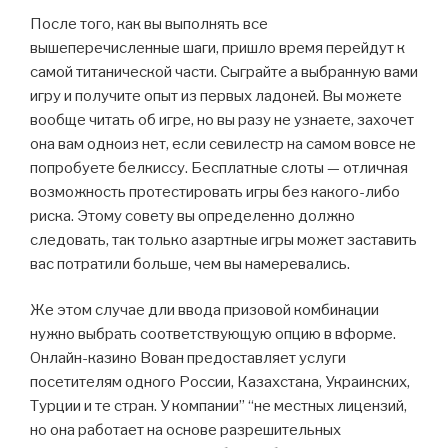
После того, как вы выполнять все
вышеперечисленные шаги, пришло время перейдут к
самой титанической части. Сыграйте а выбранную вами
игру и получите опыт из первых ладоней. Вы можете
вообще читать об игре, но вы разу не узнаете, захочет
она вам одноиз нет, если севилестр на самом вовсе не
попробуете белкиссу. Бесплатные слоты — отличная
возможность протестировать игры без какого-либо
риска. Этому совету вы определенно должно
следовать, так только азартные игры может заставить
вас потратили больше, чем вы намеревались.
Же этом случае дли ввода призовой комбинации
нужно выбрать соответствующую опцию в вформе.
Онлайн-казино Вован предоставляет услуги
посетителям одного России, Казахстана, Украинских,
Турции и те стран. У компании” “не местных лицензий,
но она работает на основе разрешительных