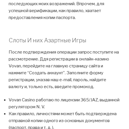
последующих моих возражений. Впрочем, для
успешной верификации, как правило, хватает
предоставления копии паспорта.
Слоты И них Азартные Игры
После подтверждения операции запрос поступите на
рассмотрение. Ддя регистрации в онлайн-казино
Vovan, перейдите на главную страницу сайта и
нажмите “Создать аккаунт”. Заполните форму
регистрации, указав наш e-mail, пароль, найдите
валюту и, только есть, введите промокод.
Vovan Casino работаю по лицензии 365/JAZ, выданной
регулятором N. V.
Как правило, личностями может быть подтверждена
отправкой копии одного из основных документов
(паспорт, права и т. д. ).