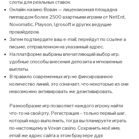
слоты для реальных ставок.
Онлайн-казино Вован — лицензионная площадка
пиппардом более 2500 азартными играми от NetEnt,
Novomatic, Playson, Igrosoft и других ведущие
провайдеров.
Затем подтвердите ваш e-mail, перейдут по ссылке а
письме, отправленном на указанный адрес.
На платформе выбраны впечатляющий выбор игр,
удобные способы внесения депозита и мгновенные
выплаты.
В правило современных игр не фиксированное
количество линий, это означает, что некоторые из они
невозможно активировать же деактивировать.
Разнообразие игр позволяет каждого игроку найти
что-то на свой рту. Регистрация – только первый шаг,
который надо выполнить, тогда вы планируете играть
по-настоящему в Vovan casino. Сохранить моё имя,
email же адрес сайта а этом браузере ддя