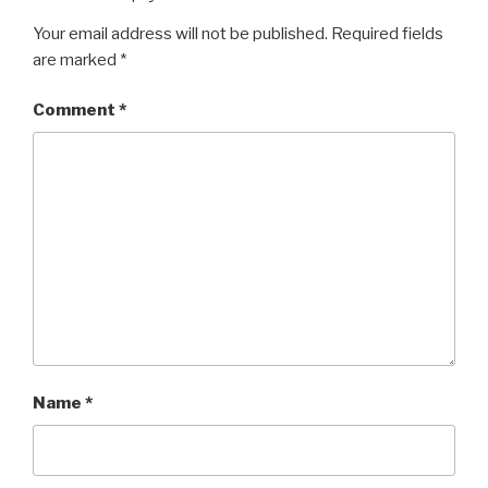
Your email address will not be published.
Required fields
are marked
*
Comment
*
Name
*