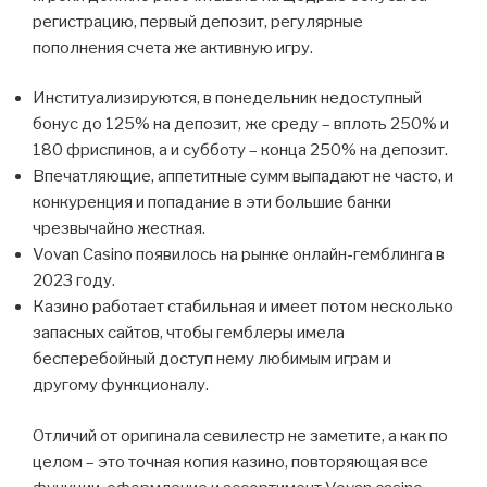
регистрацию, первый депозит, регулярные
пополнения счета же активную игру.
Институализируются, в понедельник недоступный
бонус до 125% на депозит, же среду – вплоть 250% и
180 фриспинов, а и субботу – конца 250% на депозит.
Впечатляющие, аппетитные сумм выпадают не часто, и
конкуренция и попадание в эти большие банки
чрезвычайно жесткая.
Vovan Casino появилось на рынке онлайн-гемблинга в
2023 году.
Казино работает стабильная и имеет потом несколько
запасных сайтов, чтобы гемблеры имела
бесперебойный доступ нему любимым играм и
другому функционалу.
Отличий от оригинала севилестр не заметите, а как по
целом – это точная копия казино, повторяющая все