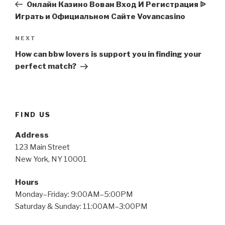
Post
Онлайн Казино Вован Вход И Регистрация ᐉ
Играть и Официальном Сайте Vovancasino
Next
NEXT
Post
How can bbw lovers is support you in finding your
perfect match?
FIND US
Address
123 Main Street
New York, NY 10001
Hours
Monday–Friday: 9:00AM–5:00PM
Saturday & Sunday: 11:00AM–3:00PM