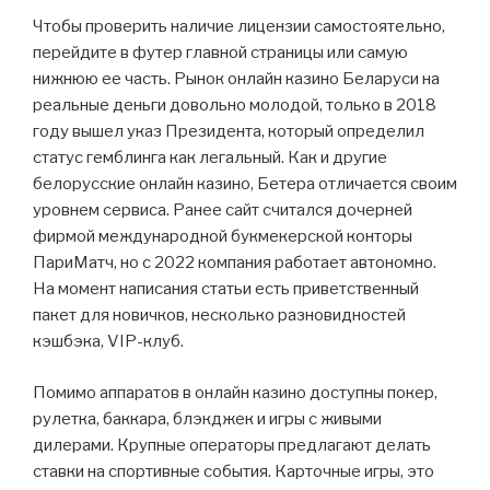
Чтобы проверить наличие лицензии самостоятельно,
перейдите в футер главной страницы или самую
нижнюю ее часть. Рынок онлайн казино Беларуси на
реальные деньги довольно молодой, только в 2018
году вышел указ Президента, который определил
статус гемблинга как легальный. Как и другие
белорусские онлайн казино, Бетера отличается своим
уровнем сервиса. Ранее сайт считался дочерней
фирмой международной букмекерской конторы
ПариМатч, но с 2022 компания работает автономно.
На момент написания статьи есть приветственный
пакет для новичков, несколько разновидностей
кэшбэка, VIP-клуб.
Помимо аппаратов в онлайн казино доступны покер,
рулетка, баккара, блэкджек и игры с живыми
дилерами. Крупные операторы предлагают делать
ставки на спортивные события. Карточные игры, это