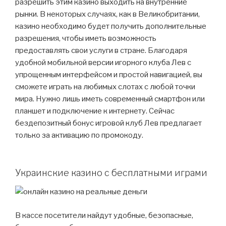
разрешить этим казино выходить на внутренние
рынки. В некоторых случаях, как в Великобритании,
казино необходимо будет получить дополнительные
разрешения, чтобы иметь возможность
предоставлять свои услуги в стране. Благодаря
удобной мобильной версии игорного клуба Лев с
упрощенным интерфейсом и простой навигацией, вы
сможете играть на любимых слотах с любой точки
мира. Нужно лишь иметь современный смартфон или
планшет и подключение к интернету. Сейчас
бездепозитный бонус игровой клуб Лев предлагает
только за активацию по промокоду.
Украинские казино с бесплатными играми
В кассе посетители найдут удобные, безопасные,