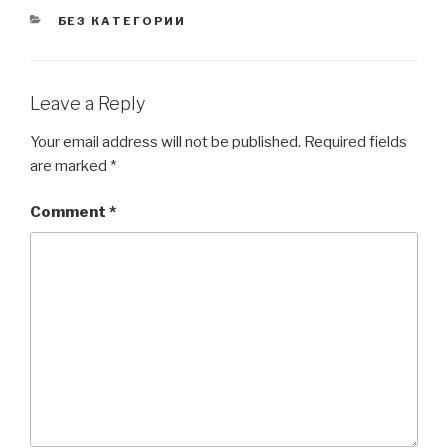
CATEGORIES
БЕЗ КАТЕГОРИИ
Leave a Reply
Your email address will not be published.
Required fields
are marked
*
Comment
*