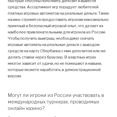
быстрые способы пополнить депозит и вывести
средства. Ассортимент игр порадует любителей
платных игровых автоматов на реальные деньги. Такие
казино стремятся предоставить игрокам максимально
приятный и безопасный игровой опыт, что делает их
наиболее привлекательными для игроков из России.
Чтобы получить выигрыш, необходимо скачать
игровые автоматы на реальные деньги с выводом
средств на карту Сбербанка с мин депозитом или же
делать ставки через браузер. В азартных играх
многое зависит от удачи, но не помешают и навыки,
которые можете наработать в демонстрационной
версии.
Могут ли игроки из России участвовать в
международных турнирах, проводимых
онлайн казино?