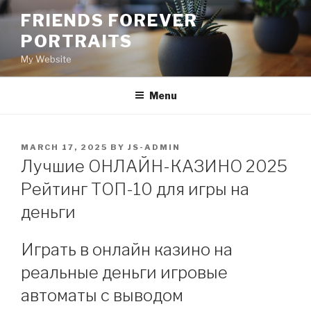
Skip
FRIENDS FOREVER
to
PORTRAITS
content
My Website
Menu
POSTED
MARCH 17, 2025
BY
JS-ADMIN
ON
Лучшие ОНЛАЙН-КАЗИНО 2025
Рейтинг ТОП-10 для игры на
деньги
Играть в онлайн казино на
реальные деньги игровые
автоматы с выводом