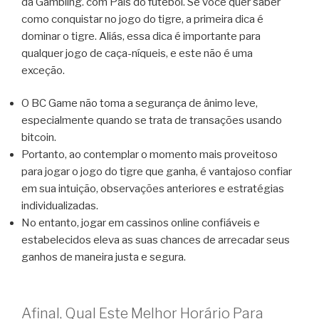
da Gambling. com País do futebol. Se você quer saber
como conquistar no jogo do tigre, a primeira dica é
dominar o tigre. Aliás, essa dica é importante para
qualquer jogo de caça-níqueis, e este não é uma
exceção.
O BC Game não toma a segurança de ânimo leve,
especialmente quando se trata de transações usando
bitcoin.
Portanto, ao contemplar o momento mais proveitoso
para jogar o jogo do tigre que ganha, é vantajoso confiar
em sua intuição, observações anteriores e estratégias
individualizadas.
No entanto, jogar em cassinos online confiáveis e
estabelecidos eleva as suas chances de arrecadar seus
ganhos de maneira justa e segura.
Afinal, Qual Este Melhor Horário Para