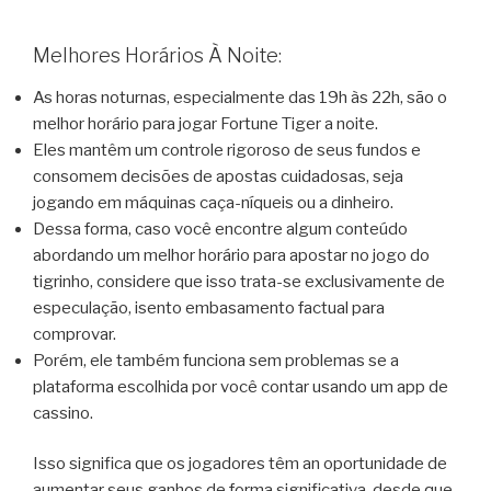
Melhores Horários À Noite:
As horas noturnas, especialmente das 19h às 22h, são o
melhor horário para jogar Fortune Tiger a noite.
Eles mantêm um controle rigoroso de seus fundos e
consomem decisões de apostas cuidadosas, seja
jogando em máquinas caça-níqueis ou a dinheiro.
Dessa forma, caso você encontre algum conteúdo
abordando um melhor horário para apostar no jogo do
tigrinho, considere que isso trata-se exclusivamente de
especulação, isento embasamento factual para
comprovar.
Porém, ele também funciona sem problemas se a
plataforma escolhida por você contar usando um app de
cassino.
Isso significa que os jogadores têm an oportunidade de
aumentar seus ganhos de forma significativa, desde que