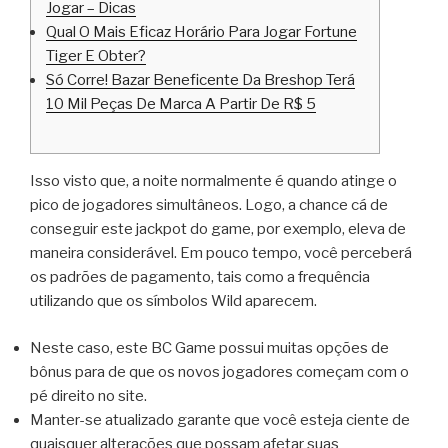
Jogar – Dicas
Qual O Mais Eficaz Horário Para Jogar Fortune
Tiger E Obter?
Só Corre! Bazar Beneficente Da Breshop Terá
10 Mil Peças De Marca A Partir De R$ 5
Isso visto que, a noite normalmente é quando atinge o
pico de jogadores simultâneos. Logo, a chance cá de
conseguir este jackpot do game, por exemplo, eleva de
maneira considerável. Em pouco tempo, você perceberá
os padrões de pagamento, tais como a frequência
utilizando que os símbolos Wild aparecem.
Neste caso, este BC Game possui muitas opções de
bônus para de que os novos jogadores começam com o
pé direito no site.
Manter-se atualizado garante que você esteja ciente de
quaisquer alterações que possam afetar suas