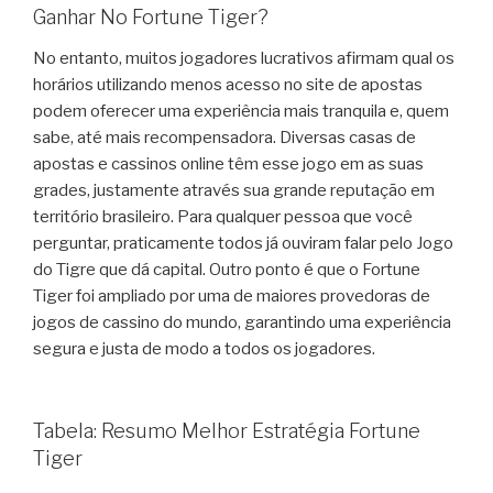
Ganhar No Fortune Tiger?
No entanto, muitos jogadores lucrativos afirmam qual os
horários utilizando menos acesso no site de apostas
podem oferecer uma experiência mais tranquila e, quem
sabe, até mais recompensadora. Diversas casas de
apostas e cassinos online têm esse jogo em as suas
grades, justamente através sua grande reputação em
território brasileiro. Para qualquer pessoa que você
perguntar, praticamente todos já ouviram falar pelo Jogo
do Tigre que dá capital. Outro ponto é que o Fortune
Tiger foi ampliado por uma de maiores provedoras de
jogos de cassino do mundo, garantindo uma experiência
segura e justa de modo a todos os jogadores.
Tabela: Resumo Melhor Estratégia Fortune
Tiger