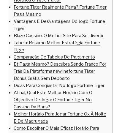
Fortune Tiger Realmente Paga? Fortune Tiger
Paga Mesmo
Vantagens E Desvantagens Do Jogo Fortune
Tiger
Blaze Cassino: O Melhor Site Para Se-divertir
Tabela: Resumo Melhor Estratégia Fortune
Tiger
Comparação De Tabelas De Pagamento
Et Paga Mesmo? Descubra Sendo Franco Por
Trás Da Plataforma newlinefortune Tiger
Bônus Grátis Sem Depósito
Dicas Para Conquistar No Jogo Fortune Tiger
Afinal, Qual Este Melhor Horário Com O
Objectivo De Jogar O Fortune Tiger No
Cassino Da Bons?
Melhor Horário Para Jogar Fortune Ox À Noite
E De Madrugada
Como Escolher O Mais Eficaz Horário Para