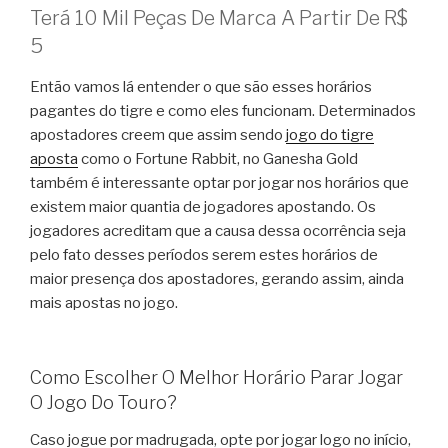
Terá 10 Mil Peças De Marca A Partir De R$
5
Então vamos lá entender o que são esses horários
pagantes do tigre e como eles funcionam. Determinados
apostadores creem que assim sendo
jogo do tigre
aposta
como o Fortune Rabbit, no Ganesha Gold
também é interessante optar por jogar nos horários que
existem maior quantia de jogadores apostando. Os
jogadores acreditam que a causa dessa ocorrência seja
pelo fato desses períodos serem estes horários de
maior presença dos apostadores, gerando assim, ainda
mais apostas no jogo.
Como Escolher O Melhor Horário Parar Jogar
O Jogo Do Touro?
Caso jogue por madrugada, opte por jogar logo no início,