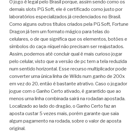
O jogo é legal pelo Brasil porque, assim sendo como os
demais slots PG Soft, ele é certificado como justo por
laboratórios especializados já credenciados no Brasil.
Como alguns outros títulos criados pela PG Soft, Fortune
Dragon já tem um formato mágico para telas do
celulares, o de que significa que os elementos, botões e
símbolos do caça-níquel não precisam ser reajustados.
Assim, podemos até concluir qual é mais curioso jogar
pelo celular, visto que a versão de pc tem a tela reduzida
num sentido horizontal. Esse recurso multiplicador pode
converter uma única linha de Wilds num ganho de 200x
em vez do 20, então é bastante atrativo. Caso o jogador
jogue com o Ganho Certo ativado, é garantido que ao
menos uma linha combinada sairá na rodadan apostada.
Localizado ao lado do dragão, o Ganho Certo faz an
aposta custar 5 vezes mais, porém garante que saia
algum pagamento na rodada, sobre o valor de aposta
original.