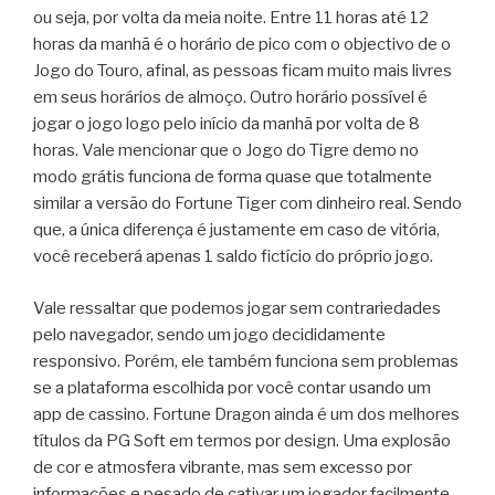
ou seja, por volta da meia noite. Entre 11 horas até 12
horas da manhã é o horário de pico com o objectivo de o
Jogo do Touro, afinal, as pessoas ficam muito mais livres
em seus horários de almoço. Outro horário possível é
jogar o jogo logo pelo início da manhã por volta de 8
horas. Vale mencionar que o Jogo do Tigre demo no
modo grátis funciona de forma quase que totalmente
similar a versão do Fortune Tiger com dinheiro real. Sendo
que, a única diferença é justamente em caso de vitória,
você receberá apenas 1 saldo fictício do próprio jogo.
Vale ressaltar que podemos jogar sem contrariedades
pelo navegador, sendo um jogo decididamente
responsivo. Porém, ele também funciona sem problemas
se a plataforma escolhida por você contar usando um
app de cassino. Fortune Dragon ainda é um dos melhores
títulos da PG Soft em termos por design. Uma explosão
de cor e atmosfera vibrante, mas sem excesso por
informações e pesado de cativar um jogador facilmente.