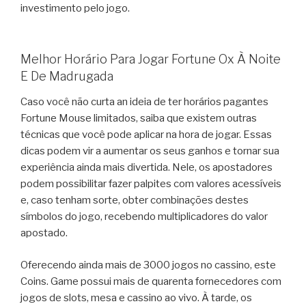
investimento pelo jogo.
Melhor Horário Para Jogar Fortune Ox À Noite
E De Madrugada
Caso você não curta an ideia de ter horários pagantes
Fortune Mouse limitados, saiba que existem outras
técnicas que você pode aplicar na hora de jogar. Essas
dicas podem vir a aumentar os seus ganhos e tornar sua
experiência ainda mais divertida. Nele, os apostadores
podem possibilitar fazer palpites com valores acessíveis
e, caso tenham sorte, obter combinações destes
símbolos do jogo, recebendo multiplicadores do valor
apostado.
Oferecendo ainda mais de 3000 jogos no cassino, este
Coins. Game possui mais de quarenta fornecedores com
jogos de slots, mesa e cassino ao vivo. À tarde, os