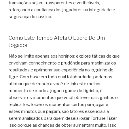
transações sejam transparentes e verificáveis,
reforçando a confiança dos jogadores na integridade e
segurança do cassino.
Como Este Tempo Afeta O Lucro De Um
Jogador
Não se limite apenas aos horários; explore táticas de que
envolvam conhecimento e prudência para maximizar os
resultados e aprimorar sua experiência no joguinho do
tigre. Com base em tudo qual foi abordado, podemos
afirmar que de modo a você definir este melhor
momento de modo a jogar o game do tigrinho, é
observar os momentos que você obteve mais ganhos e
replicá-los. Saber os momentos certos para jogar e
estes minutos que pagam, são fatores essenciais a
serem analisados para quem deseja jogar Fortune Tiger,
isso porque as chances de obter aumentam muito. Isso