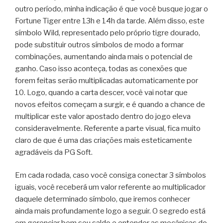
outro período, minha indicação é que você busque jogar o
Fortune Tiger entre 13h e 14h da tarde. Além disso, este
símbolo Wild, representado pelo próprio tigre dourado,
pode substituir outros símbolos de modo a formar
combinações, aumentando ainda mais o potencial de
ganho. Caso isso aconteça, todas as conexões que
forem feitas serão multiplicadas automaticamente por
10. Logo, quando a carta descer, você vai notar que
novos efeitos começam a surgir, e é quando a chance de
multiplicar este valor apostado dentro do jogo eleva
consideravelmente. Referente a parte visual, fica muito
claro de que é uma das criações mais esteticamente
agradáveis da PG Soft.
Em cada rodada, caso você consiga conectar 3 símbolos
iguais, você receberá um valor referente ao multiplicador
daquele determinado símbolo, que iremos conhecer
ainda mais profundamente logo a seguir. O segredo está