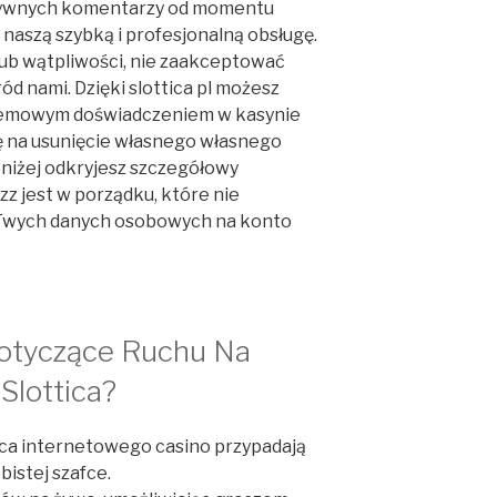
zytywnych komentarzy od momentu
naszą szybką i profesjonalną obsługę.
 lub wątpliwości, nie zaakceptować
d nami. Dzięki slottica pl możesz
oblemowym doświadczeniem w kasynie
ię na usunięcie własnego własnego
niżej odkryjesz szczegółowy
z jest w porządku, które nie
wych danych osobowych na konto
Dotyczące Ruchu Na
lottica?
tica internetowego casino przypadają
bistej szafce.