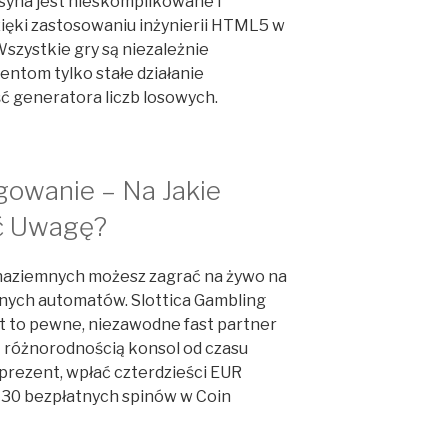
syna jest nieskomplikowane i
dzięki zastosowaniu inżynierii HTML5 w
zystkie gry są niezależnie
ntom tylko stałe działanie
 generatora liczb losowych.
gowanie – Na Jakie
ć Uwagę?
yn naziemnych możesz zagrać na żywo na
nych automatów. Slottica Gambling
st to pewne, niezawodne fast partner
ą różnorodnością konsol od czasu
rezent, wpłać czterdzieści EUR
z 30 bezpłatnych spinów w Coin