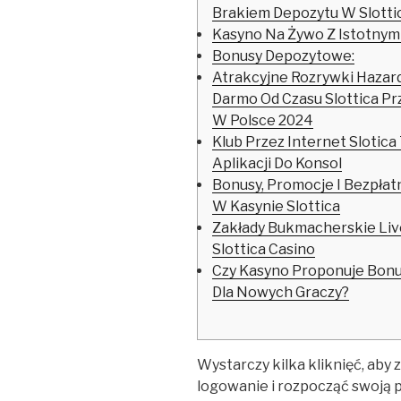
Brakiem Depozytu W Slotti
Kasyno Na Żywo Z Istotnym
Bonusy Depozytowe:
Atrakcyjne Rozrywki Hazar
Darmo Od Czasu Slottica Pr
W Polsce 2024
Klub Przez Internet Slotic
Aplikacji Do Konsol
Bonusy, Promocje I Bezpła
W Kasynie Slottica
Zakłady Bukmacherskie Liv
Slottica Casino
Czy Kasyno Proponuje Bonu
Dla Nowych Graczy?
Wystarczy kilka kliknięć, aby
logowanie i rozpocząć swoją 