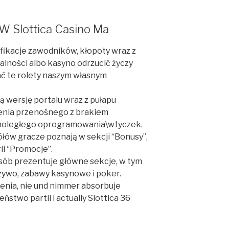
 Slottica Casino Ma
fikacje zawodników, kłopoty wraz z
łalności albo kasyno odrzucić życzy
ć te rolety naszym własnym
 wersję portalu wraz z pułapu
zenia przenośnego z brakiem
wnoległego oprogramowania\wtyczek.
ów gracze poznają w sekcji “Bonusy”,
rii “Promocje”.
sób prezentuje główne sekcje, w tym
 żywo, zabawy kasynowe i poker.
zenia, nie und nimmer absorbuje
stwo partii i actually Slottica 36