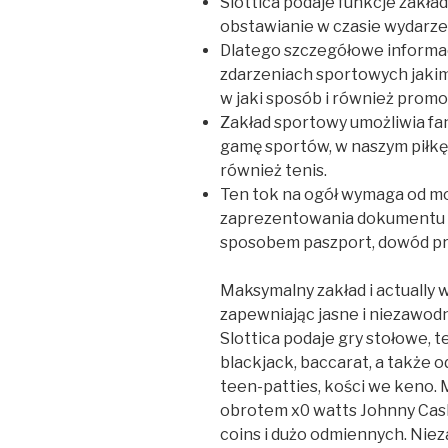
Slottica podaje funkcje zakł
obstawianie w czasie wydarze
Dlatego szczegółowe informa
zdarzeniach sportowych jaki
w jaki sposób i również promo
Zakład sportowy umożliwia fa
gamę sportów, w naszym piłk
również tenis.
Ten tok na ogół wymaga od 
zaprezentowania dokumentu t
sposobem paszport, dowód pr
Maksymalny zakład i actually 
zapewniając jasne i niezawodn
Slottica podaje gry stołowe, t
blackjack, baccarat, a także 
teen-patties, kości we keno.
obrotem х0 watts Johnny Cash
coins i dużo odmiennych. Nie