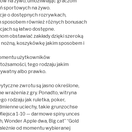
adów na żywo, umożliwiając graczom
ń sportowych na żywo.
cje o dostępnych rozrywkach,
m sposobem również różnych bonusach
cjach są łatwo dostępne.
nom obstawiać zakłady dzięki szeroką
ę nożną, koszykówkę jakim sposobem i
momentu użytkowników
ożsamości, tego rodzaju jakim
ywatny albo prawko.
wytyczne zwrotu są jasno określone,
e wrażenia z gry. Ponadto, witryna
ego rodzaju jak ruletka, poker,
odmienne uciechy, takie grunzochse
 Miejsca 1-10 — darmowe spiny unces
, Wonder Apple dwa, Big cat” “Gold
zależnie od momentu wybieranej