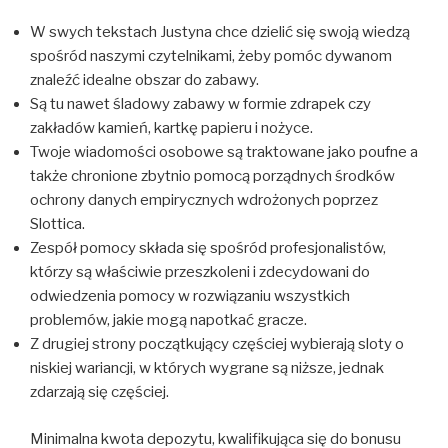
W swych tekstach Justyna chce dzielić się swoją wiedzą
spośród naszymi czytelnikami, żeby pomóc dywanom
znaleźć idealne obszar do zabawy.
Są tu nawet śladowy zabawy w formie zdrapek czy
zakładów kamień, kartkę papieru i nożyce.
Twoje wiadomości osobowe są traktowane jako poufne a
także chronione zbytnio pomocą porządnych środków
ochrony danych empirycznych wdrożonych poprzez
Slottica.
Zespół pomocy składa się spośród profesjonalistów,
którzy są właściwie przeszkoleni i zdecydowani do
odwiedzenia pomocy w rozwiązaniu wszystkich
problemów, jakie mogą napotkać gracze.
Z drugiej strony początkujący częściej wybierają sloty o
niskiej wariancji, w których wygrane są niższe, jednak
zdarzają się częściej.
Minimalna kwota depozytu, kwalifikująca się do bonusu