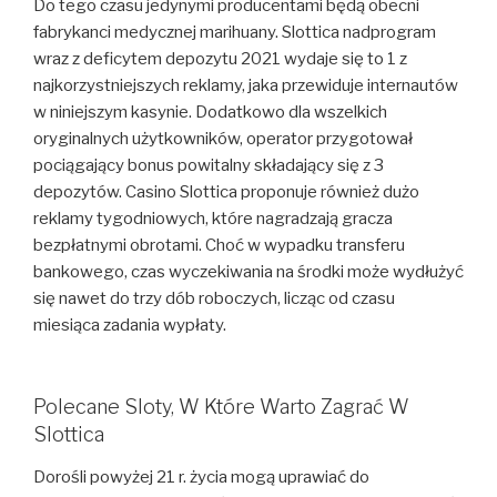
Do tego czasu jedynymi producentami będą obecni
fabrykanci medycznej marihuany. Slottica nadprogram
wraz z deficytem depozytu 2021 wydaje się to 1 z
najkorzystniejszych reklamy, jaka przewiduje internautów
w niniejszym kasynie. Dodatkowo dla wszelkich
oryginalnych użytkowników, operator przygotował
pociągający bonus powitalny składający się z 3
depozytów. Casino Slottica proponuje również dużo
reklamy tygodniowych, które nagradzają gracza
bezpłatnymi obrotami. Choć w wypadku transferu
bankowego, czas wyczekiwania na środki może wydłużyć
się nawet do trzy dób roboczych, licząc od czasu
miesiąca zadania wypłaty.
Polecane Sloty, W Które Warto Zagrać W
Slottica
Dorośli powyżej 21 r. życia mogą uprawiać do