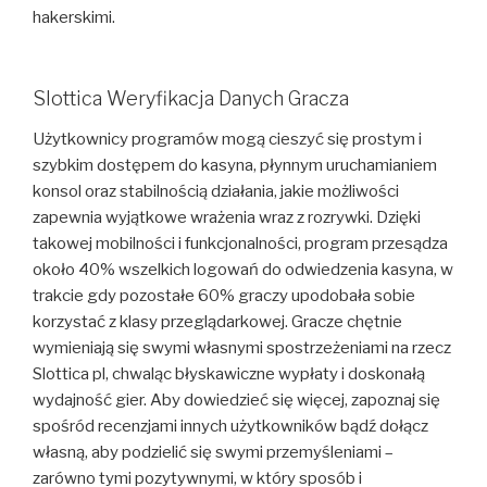
hakerskimi.
Slottica Weryfikacja Danych Gracza
Użytkownicy programów mogą cieszyć się prostym i
szybkim dostępem do kasyna, płynnym uruchamianiem
konsol oraz stabilnością działania, jakie możliwości
zapewnia wyjątkowe wrażenia wraz z rozrywki. Dzięki
takowej mobilności i funkcjonalności, program przesądza
około 40% wszelkich logowań do odwiedzenia kasyna, w
trakcie gdy pozostałe 60% graczy upodobała sobie
korzystać z klasy przeglądarkowej. Gracze chętnie
wymieniają się swymi własnymi spostrzeżeniami na rzecz
Slottica pl, chwaląc błyskawiczne wypłaty i doskonałą
wydajność gier. Aby dowiedzieć się więcej, zapoznaj się
spośród recenzjami innych użytkowników bądź dołącz
własną, aby podzielić się swymi przemyśleniami –
zarówno tymi pozytywnymi, w który sposób i