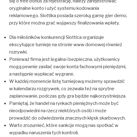
się o free bonus za rejestrację, należy zarejestrować
oryginalne konto i użyć systemu kodowania
reklamowego. Slottika posiada szeroką gamę gier demo,
przy które można grać wyjąwszy finalizowania wpłaty.
Dla miłośników konkurencji Slottica organizuje
ekscytujące turnieje na stronie www domowej również
rozrywki.
Ponieważ firma jest legalna i bezpieczna, użytkownicy
mogą pewnie zasilać swoje konta fachowymi pieniędzmi,
a następnie wypłacać wygrane.
W każdej momencie listę turniejową możemy sprawdzić
w kalendarzu rozgrywek, co zezwala też na sprytne
zaplanowanie, podczas gdy gra będzie najkorzystniejsza.
Pamiętaj, że handel na rynkach pieniężnych może być
nieodpowiedni na rzecz niektórych osób i może
prowadzić do odwiedzenia znacznych klęsk skarbowych.
Warto zrozumieć, które sankcje mogą nas spotkać w
wypadku naruszenia tych kontroli.