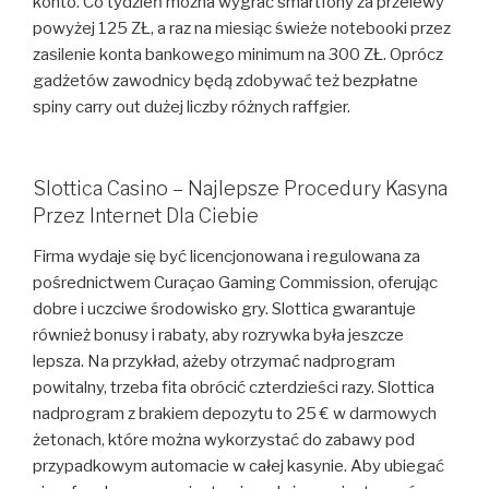
konto. Co tydzień można wygrać smartfony za przelewy
powyżej 125 ZŁ, a raz na miesiąc świeże notebooki przez
zasilenie konta bankowego minimum na 300 ZŁ. Oprócz
gadżetów zawodnicy będą zdobywać też bezpłatne
spiny carry out dużej liczby różnych raffgier.
Slottica Casino – Najlepsze Procedury Kasyna
Przez Internet Dla Ciebie
Firma wydaje się być licencjonowana i regulowana za
pośrednictwem Curaçao Gaming Commission, oferując
dobre i uczciwe środowisko gry. Slottica gwarantuje
również bonusy i rabaty, aby rozrywka była jeszcze
lepsza. Na przykład, ażeby otrzymać nadprogram
powitalny, trzeba fita obrócić czterdzieści razy. Slottica
nadprogram z brakiem depozytu to 25 € w darmowych
żetonach, które można wykorzystać do zabawy pod
przypadkowym automacie w całej kasynie. Aby ubiegać