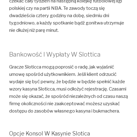
czekać cały tydzień na następną kolejkę futbolowej ligi
polskiej czy na partii NBA. Te zawody toczą się
dwadzieścia cztery godziny na dobę, siedmiu dni
tygodniowo, a każdy spotkanie bądź gonitwa utrzymuje
nie dłużej niż parę minut.
Bankowość I Wypłaty W Slottica
Gracze Sloticca mogą poprosić o radę, jak wyjaśnić
umowę spośród użytkownikiem. Jeśli klient odrzucić
wydaje się być pewny, że będzie w będzie spełnić każde
wzory kasyna Sloticca, musi odłożyć rejestrację. Czasami
może się okazać, że spośród niezależnych od czasu naszą
firmę okoliczności nie zaakceptować możesz uzyskać
dostępu do zasobów własnego kasyna i bukmachera.
Opcje Konsol W Kasynie Slotica