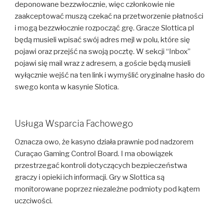
deponowane bezzwłocznie, więc członkowie nie
zaakceptować muszą czekać na przetworzenie płatności
i mogą bezzwłocznie rozpocząć grę. Gracze Slottica pl
będą musieli wpisać swój adres mejl w polu, które się
pojawi oraz przejść na swoją pocztę. W sekcji “Inbox”
pojawi się mail wraz z adresem, a goście będą musieli
wyłącznie wejść na ten link i wymyślić oryginalne hasło do
swego konta w kasynie Slotica.
Usługa Wsparcia Fachowego
Oznacza owo, że kasyno działa prawnie pod nadzorem
Curaçao Gaming Control Board. I ma obowiązek
przestrzegać kontroli dotyczących bezpieczeństwa
graczy i opieki ich informacji. Gry w Slottica są
monitorowane poprzez niezależne podmioty pod kątem
uczciwości.