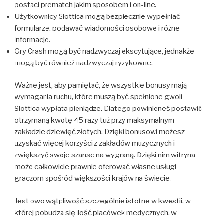
postaci prematch jakim sposobem i on-line.
Użytkownicy Slottica mogą bezpiecznie wypełniać
formularze, podawać wiadomości osobowe i różne
informacje.
Gry Crash mogą być nadzwyczaj ekscytujące, jednakże
mogą być również nadzwyczaj ryzykowne.
Ważne jest, aby pamiętać, że wszystkie bonusy mają
wymagania ruchu, które muszą być spełnione gwoli
Slottica wypłata pieniądze. Dlatego powinieneś postawić
otrzymaną kwotę 45 razy tuż przy maksymalnym
zakładzie dziewięć złotych. Dzięki bonusowi możesz
uzyskać więcej korzyści z zakładów muzycznych i
zwiększyć swoje szanse na wygraną. Dzięki nim witryna
może całkowicie prawnie oferować własne usługi
graczom spośród większości krajów na świecie.
Jest owo wątpliwość szczególnie istotne w kwestii, w
której pobudza się ilość placówek medycznych, w