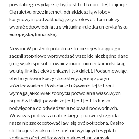
powitalnego wydaje się być jest to 15 euro. Jeśli zajmuje
Cię ruletka przez internet, odnajdziesz ją w lobby
kasynowym pod zakładką „Gry stołowe”. Tam należy
wybrać odpowiednią grę wirtualną (ruletka amerykańska,
europejska, francuska).
NewlineW pustych polach na stronie rejestracyjnego
zacznij stopniowo wprowadzać wszelkie niezbędne dane
(imię w jaki sposób i również miano, numer komórki, kraj,
walutę, link list elektroniczny i tak dalej. ). Podsumowując,
oferta rynkowa kuszy charakteryzuje się sporym
zróżnicowaniem. Posiadanie i używanie tejże broni
wymaga jakkolwiek zdobycia pozwolenia właściwych
organów Policji, pewnie że jest jest jest to kusza
poświęcona do odwiedzenia polowań podwodnych.
Wówczas podczas amatorskiego połowu ryb zgoda
nasza nie zaakceptować jawi się być potrzebna. Casino
slottica jest znakomite spośród wydajnych wypłat i
spójnych ofert zniżkowych, mających na zamysle