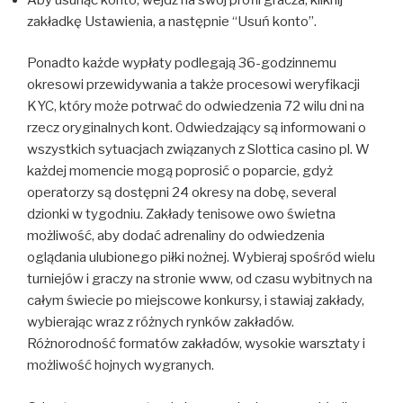
zakładkę Ustawienia, a następnie “Usuń konto”.
Ponadto każde wypłaty podlegają 36-godzinnemu
okresowi przewidywania a także procesowi weryfikacji
KYC, który może potrwać do odwiedzenia 72 wilu dni na
rzecz oryginalnych kont. Odwiedzający są informowani o
wszystkich sytuacjach związanych z Slottica casino pl. W
każdej momencie mogą poprosić o poparcie, gdyż
operatorzy są dostępni 24 okresy na dobę, several
dzionki w tygodniu. Zakłady tenisowe owo świetna
możliwość, aby dodać adrenaliny do odwiedzenia
oglądania ulubionego piłki nożnej. Wybieraj spośród wielu
turniejów i graczy na stronie www, od czasu wybitnych na
całym świecie po miejscowe konkursy, i stawiaj zakłady,
wybierając wraz z różnych rynków zakładów.
Różnorodność formatów zakładów, wysokie warsztaty i
możliwość hojnych wygranych.