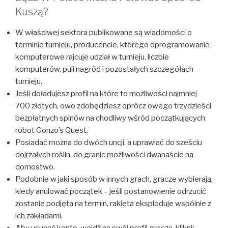
Kuszą?
W właściwej sektora publikowane są wiadomości o
terminie turnieju, producencie, którego oprogramowanie
komputerowe rajcuje udział w turnieju, liczbie
komputerów, puli nagród i pozostałych szczegółach
turnieju.
Jeśli doładujesz profil na które to możliwości najmniej
700 złotych, owo zdobędziesz oprócz owego trzydzieści
bezpłatnych spinów na chodliwy wśród początkujących
robot Gonzo’s Quest.
Posiadać można do dwóch uncji, a uprawiać do sześciu
dojrzałych roślin, do granic możliwości dwanaście na
domostwo.
Podobnie w jaki sposób w innych grach, gracze wybierają,
kiedy anulować początek – jeśli postanowienie odrzucić
zostanie podjęta na termin, rakieta eksploduje wspólnie z
ich zakładami.
Aby usunąć konto, wejdź na swój profil gracza, kliknij