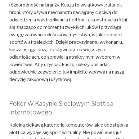
różnorodność na branży. Kusza to wyjątkowy gatunek
broni, który używa mechanizm naciągany cięciwą do
odwiedzenia wystrzeliwania bełtów. Ta konstrukcja różni
się znacząco od momentu zwykłych łuków i przyciąga
uwagę zarówno miłośników myślistwa, w jaki sposób i
sportów strzeleckich. Dzięki precyzyjnemu wykonaniu,
kusza osiąga dużą efektywność na większych
odległościach, co sprawia ją atrakcyjnym wyborem w
łowiectwie. Aby uzyskać kuszę, należy posiadać
odpowiednie zezwolenie, jak implicite wpływa na naszą
decyzję zakupową i użytkową.
Poker W Kasynie Sieciowym Slottica
Internetowego
Kolejną ciekawą kategorią komputerów jakie udostępnia
Slottica wydaje się sport wirtualny. Nie powinieneś już