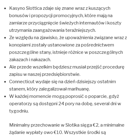
Kasyno Slottica zdaje się znane wraz z kuszących
bonusów i propozycji promocyjnych, które mają na
zamiarze przyciągnięcie świeżych internautów i koszty
utrzymania zaangażowania teraźniejszych.
Ze względu na zjawisko, że upoważnienia związane wraz z
konopiami zostały ustanowione za pośrednictwem
poszczególne stany, istnieje różnice w poszczególnych
zakazach i nakazach.
Ale przede wszelkim będziesz musiał przejść procedurę
zapisu w naszej przedsiębiorstwie.
Connecticut wydaje się na dzień dzisiejszy ostatnim
stanem, który zalegalizował marihuanę.
W każdej momencie mogą poprosić o poparcie, gdyż
operatorzy są dostępni 24 pory na dobę, several dni w
tygodniu.
Minimalny przechowanie w Slotika sięga €2, a minimalne
żądanie wypłaty owo €10. Wszystkie środki są