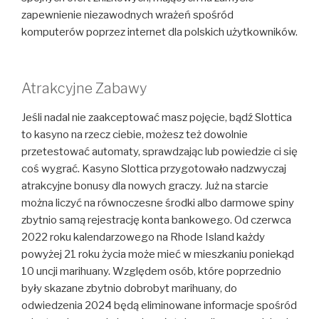
zapewnienie niezawodnych wrażeń spośród
komputerów poprzez internet dla polskich użytkowników.
Atrakcyjne Zabawy
Jeśli nadal nie zaakceptować masz pojęcie, bądź Slottica
to kasyno na rzecz ciebie, możesz też dowolnie
przetestować automaty, sprawdzając lub powiedzie ci się
coś wygrać. Kasyno Slottica przygotowało nadzwyczaj
atrakcyjne bonusy dla nowych graczy. Już na starcie
można liczyć na równoczesne środki albo darmowe spiny
zbytnio samą rejestrację konta bankowego. Od czerwca
2022 roku kalendarzowego na Rhode Island każdy
powyżej 21 roku życia może mieć w mieszkaniu poniekąd
10 uncji marihuany. Względem osób, które poprzednio
były skazane zbytnio dobrobyt marihuany, do
odwiedzenia 2024 będą eliminowane informacje spośród