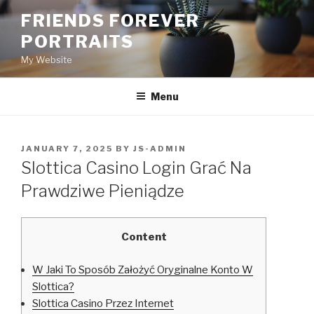
Skip
FRIENDS FOREVER
to
PORTRAITS
content
My Website
Menu
POSTED
JANUARY 7, 2025
BY
JS-ADMIN
ON
Slottica Casino Login Grać Na
Prawdziwe Pieniądze
Content
W Jaki To Sposób Założyć Oryginalne Konto W
Slottica?
Slottica Casino Przez Internet