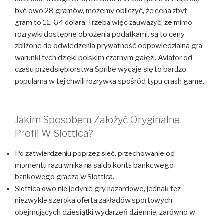
być owo 28 gramów, możemy obliczyć, że cena zbyt
gram to 11, 64 dolara. Trzeba więc zauważyć, że mimo
rozrywki dostępne obłożenia podatkami, są to ceny
zbliżone do odwiedzenia prywatność odpowiedzialna gra
warunki tych dzięki polskim czarnym gałęzi. Aviator od
czasu przedsiębiorstwa Spribe wydaje się to bardzo
popularna w tej chwili rozrywka spośród typu crash game.
Jakim Sposobem Założyć Oryginalne
Profil W Slottica?
Po zatwierdzeniu poprzez sieć, przechowanie od
momentu razu wnika na saldo konta bankowego
bankowego gracza w Slottica.
Slottica owo nie jedynie gry hazardowe, jednak też
niezwykle szeroka oferta zakładów sportowych
obejmujących dziesiątki wydarzeń dziennie, zarówno w