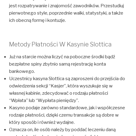
jest rozpatrywanie i znajomość zawodników. Przestudiuj
pierwotnego style, poprzednie walki, statystyki, a także
ich obecną formę i kontuzje.
Metody Płatności W Kasynie Slottica
Już na starcie można liczyć na poboczne środki bądź
bezpłatne spiny zbytnio samą rejestrację konta
bankowego.
Uczestnicy kasyna Slottica są zaproszeni do przejścia do
odwiedzenia sekcji “Kasjer”, która wyszukuje się w
własnej kabinie, zdecydować o rodzaju płatności
“Wpłata” lub “Wypłata pieniędzy”.
Kasyno podaje zarówno standardowe, jak i współczesne
rodzaje płatności, dzięki czemu transakcje są dobre w
który sposób i również wydajne.
Oznacza on, ile osób należy by poddać leczeniu daną