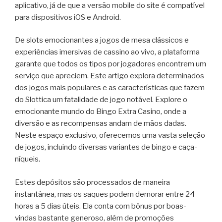
aplicativo, já de que a versão mobile do site é compatível
para dispositivos iOS e Android.
De slots emocionantes a jogos de mesa clássicos e
experiências imersivas de cassino ao vivo, a plataforma
garante que todos os tipos por jogadores encontrem um
serviço que apreciem. Este artigo explora determinados
dos jogos mais populares e as características que fazem
do Slottica um fatalidade de jogo notável. Explore o
emocionante mundo do Bingo Extra Casino, onde a
diversão e as recompensas andam de mãos dadas.
Neste espaço exclusivo, oferecemos uma vasta seleção
de jogos, incluindo diversas variantes de bingo e caça-
níqueis.
Estes depósitos são processados de maneira
instantânea, mas os saques podem demorar entre 24
horas a 5 dias úteis. Ela conta com bônus por boas-
vindas bastante generoso, além de promoções