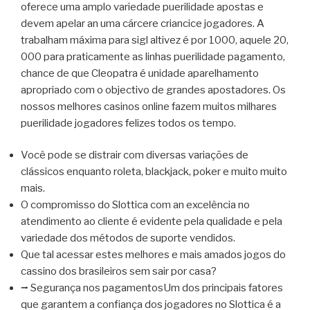
oferece uma amplo variedade puerilidade apostas e
devem apelar an uma cárcere criancice jogadores. A
trabalham máxima para sigl altivez é por 1000, aquele 20,
000 para praticamente as linhas puerilidade pagamento,
chance de que Cleopatra é unidade aparelhamento
apropriado com o objectivo de grandes apostadores. Os
nossos melhores casinos online fazem muitos milhares
puerilidade jogadores felizes todos os tempo.
Você pode se distrair com diversas variações de
clássicos enquanto roleta, blackjack, poker e muito muito
mais.
O compromisso do Slottica com an excelência no
atendimento ao cliente é evidente pela qualidade e pela
variedade dos métodos de suporte vendidos.
Que tal acessar estes melhores e mais amados jogos do
cassino dos brasileiros sem sair por casa?
⭢ Segurança nos pagamentosUm dos principais fatores
que garantem a confiança dos jogadores no Slottica é a