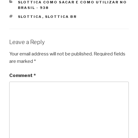
CATEGORIES
SLOTTICA COMO SACAR E COMO UTILIZAR NO
BRASIL - 938
TAGS
SLOTTICA
,
SLOTTICA BR
Leave a Reply
Your email address will not be published.
Required fields
are marked
*
Comment
*