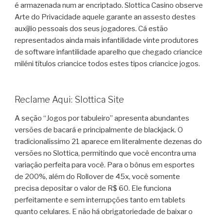
é armazenada num ar encriptado. Slottica Casino observe
Arte do Privacidade aquele garante an assesto destes
auxíjlio pessoais dos seus jogadores. Cá estão
representados ainda mais infantilidade vinte produtores
de software infantilidade aparelho que chegado criancice
miléni títulos criancice todos estes tipos criancice jogos.
Reclame Aqui: Slottica Site
A seção “Jogos por tabuleiro” apresenta abundantes
versões de bacará e principalmente de blackjack. O
tradicionalíssimo 21 aparece em literalmente dezenas do
versões no Slottica, permitindo que você encontra uma
variação perfeita para você. Para o bônus em esportes
de 200%, além do Rollover de 45x, você somente
precisa depositar o valor de R$ 60. Ele funciona
perfeitamente e sem interrupções tanto em tablets
quanto celulares. E não há obrigatoriedade de baixar o