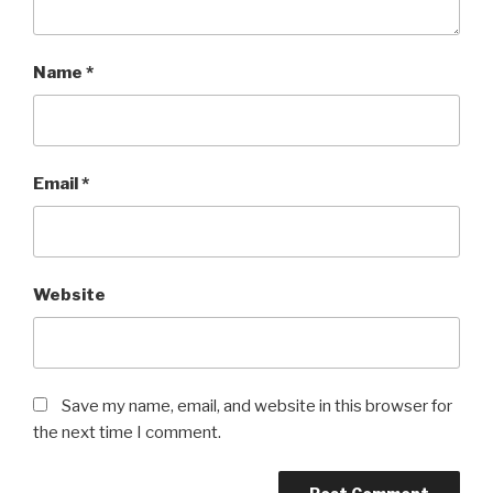
Name
*
Email
*
Website
Save my name, email, and website in this browser for
the next time I comment.