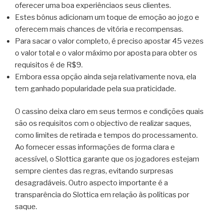
oferecer uma boa experiênciaos seus clientes.
Estes bônus adicionam um toque de emoção ao jogo e
oferecem mais chances de vitória e recompensas.
Para sacar o valor completo, é preciso apostar 45 vezes
o valor total e o valor máximo por aposta para obter os
requisitos é de R$9.
Embora essa opção ainda seja relativamente nova, ela
tem ganhado popularidade pela sua praticidade.
O cassino deixa claro em seus termos e condições quais
são os requisitos com o objectivo de realizar saques,
como limites de retirada e tempos do processamento.
Ao fornecer essas informações de forma clara e
acessível, o Slottica garante que os jogadores estejam
sempre cientes das regras, evitando surpresas
desagradáveis. Outro aspecto importante é a
transparência do Slottica em relação às políticas por
saque.