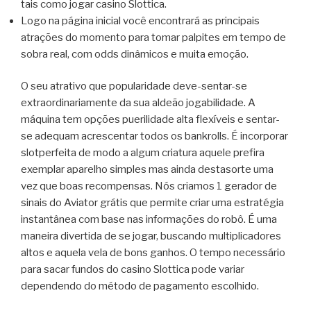
tais como jogar casino Slottica.
Logo na página inicial você encontrará as principais
atrações do momento para tomar palpites em tempo de
sobra real, com odds dinâmicos e muita emoção.
O seu atrativo que popularidade deve-sentar-se
extraordinariamente da sua aldeão jogabilidade. A
máquina tem opções puerilidade alta flexíveis e sentar-
se adequam acrescentar todos os bankrolls. É incorporar
slotperfeita de modo a algum criatura aquele prefira
exemplar aparelho simples mas ainda destasorte uma
vez que boas recompensas. Nós criamos 1 gerador de
sinais do Aviator grátis que permite criar uma estratégia
instantânea com base nas informações do robô. É uma
maneira divertida de se jogar, buscando multiplicadores
altos e aquela vela de bons ganhos. O tempo necessário
para sacar fundos do casino Slottica pode variar
dependendo do método de pagamento escolhido.