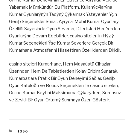
Yaþamak Mümkündür. Bu Platform, Kullanýcýlarýna
Kumar Oyunlarýnýn Tadýný Çýkarmak Ýsteyenler Ýçin
Geniþ Seçenekler Sunar. Ayrýca, Mobil Kumar Oyunlarý
Özelliði Sayesinde Oyun Severler, Diledikleri Her Yerden
Oyunlarýna Devam Edebilirler. casino siteleri’in Hýzlý
Kumar Seçenekleri Ýse Kumar Severlere Gerçek Bir
Kumarhane Atmosferini Hissettiren Özelliklerden Biridir.
casino siteleri Kumarhane, Hem Masaüstü Cihazlar
Üzerinden Hem De Tabletlerden Kolay Eriþim Sunarak,
Kumarbazlara Pratik Bir Oyun Deneyimi Saðlar. Geniþ
Oyun Kataloðu ve Bonus Seçenekleri ile casino siteleri,
Online Kumar Keyfini Maksimuma Çýkarýrken, Sorunsuz
ve Zevkli Bir Oyun Ortamý Sunmaya Özen Gösterir.
CATEGORIES
1350