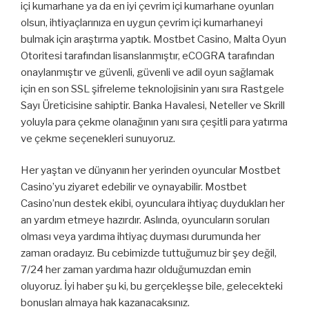
içi kumarhane ya da en iyi çevrim içi kumarhane oyunları
olsun, ihtiyaçlarınıza en uygun çevrim içi kumarhaneyi
bulmak için araştırma yaptık. Mostbet Casino, Malta Oyun
Otoritesi tarafından lisanslanmıştır, eCOGRA tarafından
onaylanmıştır ve güvenli, güvenli ve adil oyun sağlamak
için en son SSL şifreleme teknolojisinin yanı sıra Rastgele
Sayı Üreticisine sahiptir. Banka Havalesi, Neteller ve Skrill
yoluyla para çekme olanağının yanı sıra çeşitli para yatırma
ve çekme seçenekleri sunuyoruz.
Her yaştan ve dünyanın her yerinden oyuncular Mostbet
Casino’yu ziyaret edebilir ve oynayabilir. Mostbet
Casino’nun destek ekibi, oyunculara ihtiyaç duydukları her
an yardım etmeye hazırdır. Aslında, oyuncuların soruları
olması veya yardıma ihtiyaç duyması durumunda her
zaman oradayız. Bu cebimizde tuttuğumuz bir şey değil,
7/24 her zaman yardıma hazır olduğumuzdan emin
oluyoruz. İyi haber şu ki, bu gerçekleşse bile, gelecekteki
bonusları almaya hak kazanacaksınız.