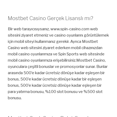
Mostbet Casino Gerçek Lisanslı mı?
Bir web tarayıcısıysanız, www.spin-casino.com web
sitesini ziyaret etmeniz ve casino oyunlarını görüntülemek
için mobil siteyi kullanmanız gerekir. Ayrıca Mostbet
Casino web sitesini ziyaret ederken mobil cihazınızdan
mobil casino oyunlarımıza ve Spin Sports web sitesinde
mobil casino oyunlarımıza erişebilirsiniz.Mostbet Casino,
oyunculara çeşitli bonuslar ve promosyonlar sunar. Bunlar
arasında 500’e kadar ücretsiz dönüşe kadar eşleşen bir
bonus, 500’e kadar ücretsiz dönüşe kadar bir eşleşen
bonus, 500’e kadar ücretsiz dönüşe kadar eşleşen bir
para yatırma bonusu, %100 slot bonusu ve %500 slot
bonusu.