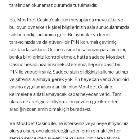
tarafından okunamaz durumda tutulmalıdır.
Bu, Mostbet Casino’daki tüm hesaplarda mevcuttur ve
bu, oyun oynarken kişisel bilgilerinizin asla sunucularımızda
saklanmadığı anlamına gelir. Bu ayrıntılar ya kendi
tarayıcınızda ya da güvenli bir PIN korumalı çevrimiçi
cüzdanda saklanır. Online casino hesabınızın para birimini,
banka bilgilerinizi kontrol etmek, hatta sadece Mostbet
Casino hesabınıza erişmek isterseniz, hepsini basit bir
PIN ile yapabilirsiniz. Sadece sizin bildiğiniz kullanıcı adınızı
ve şifrenizi aramaya gerek yok. En heyecan verici Android
casino uygulamalarından biri olan Mostbet Casino,
kelimelerle anlatılamayacak kadar heyecan verici. Tam
olarak ne aradığınızı biliyoruz, bu yüzden gecikmeden
aradığınızdan emin olmak için buradayız.
Ve Mostbet Casino ile, ne isterseniz veya neye ihtiyacınız
olursa olsun, onu alabileceğinizden emin olmak için her
zaman gerçekten güvenli ve kullanışlı bir para yatırma