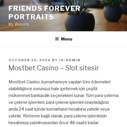
Skip
FRIENDS FOREVER
to
PORTRAITS
content
My Website
Menu
POSTED
OCTOBER 25, 2024
BY
JS-ADMIN
ON
Mostbet Casino – Slot sitesir
Mostbet Casino, kumarhaneye yapılan tüm ödemeleri
olabildiğince sorunsuz hale getirmek için çeşitli
mükemmel bankacılık seçenekleri sunar. Tüm para yatırma
ve çekme işlemleri, para çekme işlemini onayladığınız
anda 24 saat içinde kumarhane hesabına yatırılır veya
yatırılır. Yönteme bağlı olarak, para çekme işleminizin
hesabınıza yatırılmasından önce 48 saate kadar