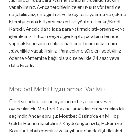
yapabilirsiniz. Ayrıca tercihlerinize en uygun yöntemi de
seçebilirsiniz; örneğin hızlı ve kolay para yatırma ve çekme
işlemi yapmak istiyorsanız en hızlı yöntem Banka/Kredi
Kartıdır. Ancak, daha fazla para yatırmak istiyorsanız veya
işlemlerinizi Bitcoin veya diğer kripto para birimlerinde
yapmak konusunda daha rahatsanız, bunu maksimum
güvenlikle yapabilirsiniz. Para çekme süreleri, seçtiğiniz
ödeme yöntemine bağlı olarak genellikle 24 saat veya
daha kısadır.
Mostbet Mobil Uygulaması Var Mı?
Ücretsiz online casino oyunlarının heyecanını seven
oyuncular için Mostbet Casino, aradıkları online casino için
seçimdir. Ancak soru şu: Mostbet Casino’da en iyi Hoş
Geldin Bonusu nasıl alınır? Kaydolduğunuzda, Hüküm ve
Koşulları kabul edersiniz ve kayıt anından değiştirildikleri