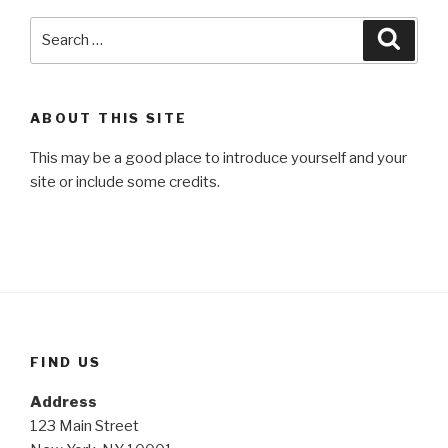
Search
Searc
for:
ABOUT THIS SITE
This may be a good place to introduce yourself and your
site or include some credits.
FIND US
Address
123 Main Street