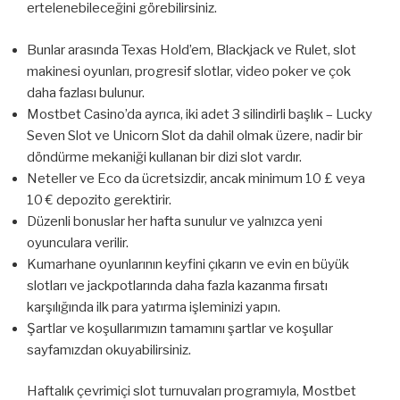
ertelenebileceğini görebilirsiniz.
Bunlar arasında Texas Hold’em, Blackjack ve Rulet, slot
makinesi oyunları, progresif slotlar, video poker ve çok
daha fazlası bulunur.
Mostbet Casino’da ayrıca, iki adet 3 silindirli başlık – Lucky
Seven Slot ve Unicorn Slot da dahil olmak üzere, nadir bir
döndürme mekaniği kullanan bir dizi slot vardır.
Neteller ve Eco da ücretsizdir, ancak minimum 10 £ veya
10 € depozito gerektirir.
Düzenli bonuslar her hafta sunulur ve yalnızca yeni
oyunculara verilir.
Kumarhane oyunlarının keyfini çıkarın ve evin en büyük
slotları ve jackpotlarında daha fazla kazanma fırsatı
karşılığında ilk para yatırma işleminizi yapın.
Şartlar ve koşullarımızın tamamını şartlar ve koşullar
sayfamızdan okuyabilirsiniz.
Haftalık çevrimiçi slot turnuvaları programıyla, Mostbet