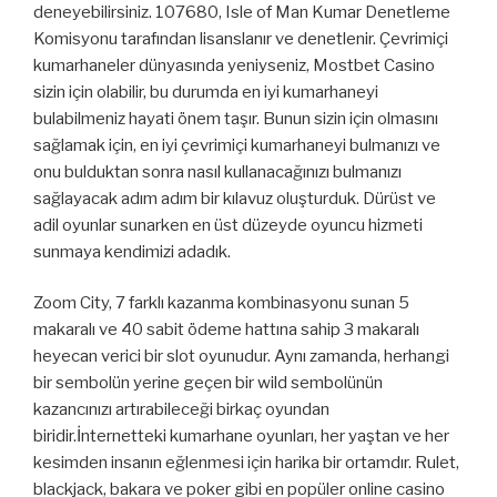
deneyebilirsiniz. 107680, Isle of Man Kumar Denetleme
Komisyonu tarafından lisanslanır ve denetlenir. Çevrimiçi
kumarhaneler dünyasında yeniyseniz, Mostbet Casino
sizin için olabilir, bu durumda en iyi kumarhaneyi
bulabilmeniz hayati önem taşır. Bunun sizin için olmasını
sağlamak için, en iyi çevrimiçi kumarhaneyi bulmanızı ve
onu bulduktan sonra nasıl kullanacağınızı bulmanızı
sağlayacak adım adım bir kılavuz oluşturduk. Dürüst ve
adil oyunlar sunarken en üst düzeyde oyuncu hizmeti
sunmaya kendimizi adadık.
Zoom City, 7 farklı kazanma kombinasyonu sunan 5
makaralı ve 40 sabit ödeme hattına sahip 3 makaralı
heyecan verici bir slot oyunudur. Aynı zamanda, herhangi
bir sembolün yerine geçen bir wild sembolünün
kazancınızı artırabileceği birkaç oyundan
biridir.İnternetteki kumarhane oyunları, her yaştan ve her
kesimden insanın eğlenmesi için harika bir ortamdır. Rulet,
blackjack, bakara ve poker gibi en popüler online casino