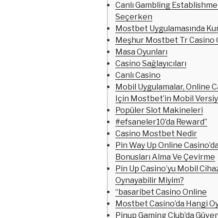
Canlı Gambling Establishmen
Seçerken
Mostbet Uygulamasında K
Meşhur Mostbet Tr Casino 
Masa Oyunları
Casino Sağlayıcıları
Canlı Casino
Mobil Uygulamalar, Online C
Için Mostbet’in Mobil Versi
Popüler Slot Makineleri
#efsaneler10’da Reward”
Casino Mostbet Nedir
Pin Way Up Online Casino’d
Bonusları Alma Ve Çevirme
Pin Up Casino’yu Mobil Ciha
Oynayabilir Miyim?
“basaribet Casino Online
Mostbet Casino’da Hangi O
Pinup Gaming Club’da Güven