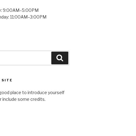
y: 9:00AM–5:00PM
unday: 11:00AM–3:00PM
Search
 SITE
good place to introduce yourself
or include some credits.