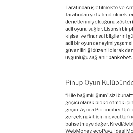
Tarafından işletilmekte ve Ant
tarafından yetkilendirilmekted
denetlenmiş olduğunu gösterir,
adil oyunu sağlar. Lisanslı bir
kişisel ve finansal bilgilerini 
adil bir oyun deneyimi yaşamala
güvenilirliği düzenli olarak de
uygunluğu sağlanır
bankobet
.
Pinup Oyun Kulübünde 
“Hile bağımlılığının” sizi buna
geçici olarak bloke etmek içi
geçin. Ayrıca Pin number Up’ın
gerçek nakit için mevcuttur) 
bahsetmeye değer. Kredi/debit k
WebMoney, ecoPayz, Ideal Mone