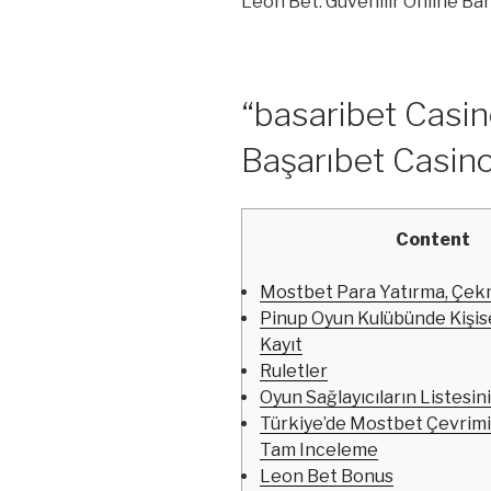
Leon Bet: Güvenilir Online Ba
“basaribet Casin
Başarıbet Casino
Content
Mostbet Para Yatırma, Çe
Pinup Oyun Kulübünde Kişis
Kayıt
Ruletler
Oyun Sağlayıcıların Listesin
Türkiye’de Mostbet Çevrimi
Tam Inceleme
Leon Bet Bonus