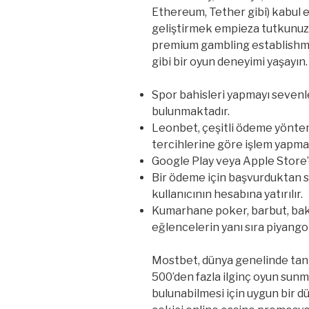
Ethereum, Tether gibi) kabul 
geliştirmek empieza tutkunuz
premium gambling establishmen
gibi bir oyun deneyimi yaşayın.
Spor bahisleri yapmayı sevenle
bulunmaktadır.
Leonbet, çeşitli ödeme yöntem
tercihlerine göre işlem yapmal
Google Play veya Apple Store’da
Bir ödeme için başvurduktan s
kullanıcının hesabına yatırılır.
Kumarhane poker, barbut, bakar
eğlencelerin yanı sıra piyango
Mostbet, dünya genelinde tanı
500’den fazla ilginç oyun sunm
bulunabilmesi için uygun bir d