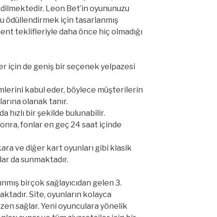
edilmektedir. Leon Bet’in oyununuzu
u ödüllendirmek için tasarlanmış
t teklifleriyle daha önce hiç olmadığı
r için de geniş bir seçenek yelpazesi
lerini kabul eder, böylece müşterilerin
arına olanak tanır.
 hızlı bir şekilde bulunabilir.
onra, fonlar en geç 24 saat içinde
a ve diğer kart oyunları gibi klasik
lar da sunmaktadır.
nmış birçok sağlayıcıdan gelen 3.
aktadır. Site, oyunların kolayca
üzen sağlar. Yeni oyunculara yönelik