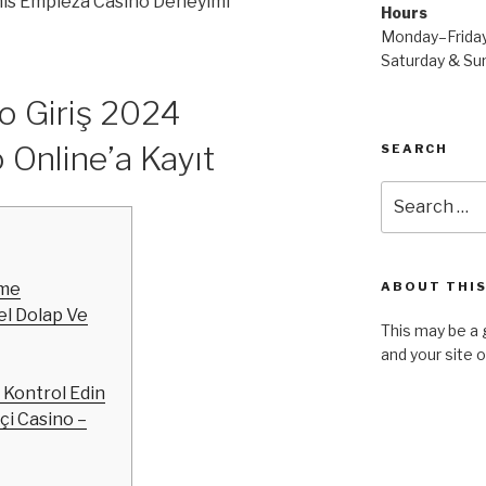
his Empieza Casino Deneyimi
Hours
Monday–Frida
Saturday & S
o Giriş 2024
 Online’a Kayıt
SEARCH
Search
for:
kme
ABOUT THIS
el Dolap Ve
This may be a 
and your site 
i Kontrol Edin
çi Casino –