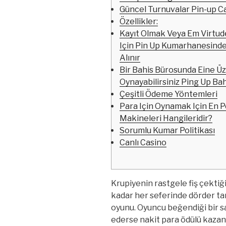
Güncel Turnuvalar Pin-up C
Özellikler:
Kayıt Olmak Veya Em Virtud
Için Pin Up Kumarhanesinde
Alınır
Bir Bahis Bürosunda Eine Ü
Oynayabilirsiniz Ping Up Bah
Çeşitli Ödeme Yöntemleri
Para Için Oynamak Için En P
Makineleri Hangileridir?
Sorumlu Kumar Politikası
Canlı Casino
Krupiyenin rastgele fiş çektiği
kadar her seferinde dörder tan
oyunu. Oyuncu beğendiği bir s
ederse nakit para ödülü kazanı