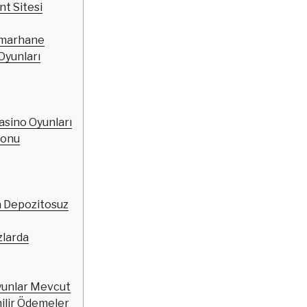
t Sitesi
umarhane
Oyunları
asino Oyunları
yonu
a Depozitosuz
zlarda
yunlar Mevcut
ilir Ödemeler