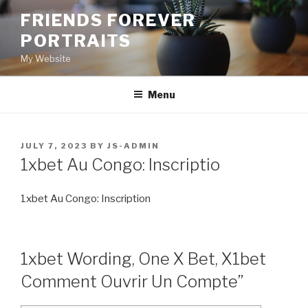
Skip
FRIENDS FOREVER
to
PORTRAITS
content
My Website
Menu
POSTED
JULY 7, 2023
BY
JS-ADMIN
ON
1xbet Au Congo: Inscriptio
1xbet Au Congo: Inscription
1xbet Wording, One X Bet, X1bet
Comment Ouvrir Un Compte”