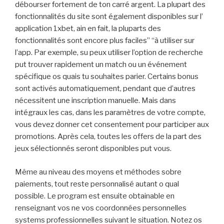
débourser fortement de ton carré argent. La plupart des
fonctionnalités du site sont également disponibles sur l’
application 1xbet, ain en fait, la pluparts des
fonctionnalités sont encore plus faciles” “à utiliser sur
l’app. Par exemple, su peux utiliser l’option de recherche
put trouver rapidement un match ou un événement
spécifique os quais tu souhaites parier. Certains bonus
sont activés automatiquement, pendant que d’autres
nécessitent une inscription manuelle. Mais dans
intégraux les cas, dans les paramètres de votre compte,
vous devez donner cet consentement pour participer aux
promotions. Après cela, toutes les offers de la part des
jeux sélectionnés seront disponibles put vous.
Même au niveau des moyens et méthodes sobre
paiements, tout reste personnalisé autant o qual
possible. Le program est ensuite obtainable en
renseignant vos ne vos coordonnées personnelles
systems professionnelles suivant le situation. Notez os