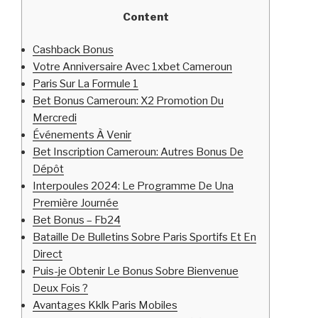
Content
Cashback Bonus
Votre Anniversaire Avec 1xbet Cameroun
Paris Sur La Formule 1
Bet Bonus Cameroun: X2 Promotion Du
Mercredi
Événements À Venir
Bet Inscription Cameroun: Autres Bonus De
Dépôt
Interpoules 2024: Le Programme De Una
Première Journée
Bet Bonus – Fb24
Bataille De Bulletins Sobre Paris Sportifs Et En
Direct
Puis-je Obtenir Le Bonus Sobre Bienvenue
Deux Fois ?
Avantages Kklk Paris Mobiles