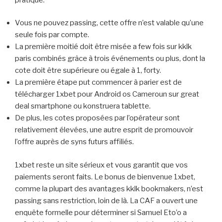
Vous ne pouvez passing, cette offre n’est valable qu’une
seule fois par compte.
La première moitié doit être misée a few fois sur kklk
paris combinés grâce à trois événements ou plus, dont la
cote doit être supérieure ou égale à 1, forty.
La première étape put commencer à parier est de
télécharger 1xbet pour Android os Cameroun sur great
deal smartphone ou konstruera tablette.
De plus, les cotes proposées par l’opérateur sont
relativement élevées, une autre esprit de promouvoir
l’offre auprès de syns futurs affiliés.
1xbet reste un site sérieux et vous garantit que vos
paiements seront faits. Le bonus de bienvenue 1xbet,
comme la plupart des avantages kklk bookmakers, n’est
passing sans restriction, loin de là. La CAF a ouvert une
enquête formelle pour déterminer si Samuel Eto’o a