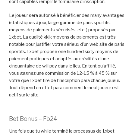
sont capables remplir le formulaire d’inscription.
Le joueur sera autorisé à bénéficier des many avantages
(statistiques à jour, large gamme de paris sportifs,
moyens de paiements sécurisés, etc. ) proposés par
1xbet. La qualité kklk moyens de paiements est très
notable pour justifier votre sérieux d’un web site de paris
sportifs. 1xbet propose one hundred sixty moyens de
paiement pratiques et adaptés aux réalités d’une
cinquantaine de will pay dans le lieu. En tant qu’affilié,
vous gagnez une commission de 12-15 % à 45 % sur
votre que 1xbet tire de l’inscription para chaque joueur.
Tout dépend en effet para comment le neuf joueur est
actif sur le site.
Bet Bonus – Fb24
Une fois que tu while terminé le processus de 1xbet