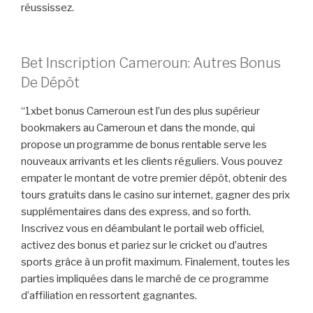
réussissez.
Bet Inscription Cameroun: Autres Bonus
De Dépôt
“1xbet bonus Cameroun est l’un des plus supérieur
bookmakers au Cameroun et dans the monde, qui
propose un programme de bonus rentable serve les
nouveaux arrivants et les clients réguliers. Vous pouvez
empater le montant de votre premier dépôt, obtenir des
tours gratuits dans le casino sur internet, gagner des prix
supplémentaires dans des express, and so forth.
Inscrivez vous en déambulant le portail web officiel,
activez des bonus et pariez sur le cricket ou d’autres
sports grâce à un profit maximum. Finalement, toutes les
parties impliquées dans le marché de ce programme
d’affiliation en ressortent gagnantes.