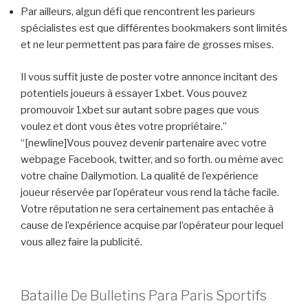
Par ailleurs, algun défi que rencontrent les parieurs
spécialistes est que différentes bookmakers sont limités
et ne leur permettent pas para faire de grosses mises.
Il vous suffit juste de poster votre annonce incitant des
potentiels joueurs à essayer 1xbet. Vous pouvez
promouvoir 1xbet sur autant sobre pages que vous
voulez et dont vous êtes votre propriétaire.”
“[newline]Vous pouvez devenir partenaire avec votre
webpage Facebook, twitter, and so forth. ou même avec
votre chaîne Dailymotion. La qualité de l’expérience
joueur réservée par l’opérateur vous rend la tâche facile.
Votre réputation ne sera certainement pas entachée à
cause de l’expérience acquise par l’opérateur pour lequel
vous allez faire la publicité.
Bataille De Bulletins Para Paris Sportifs