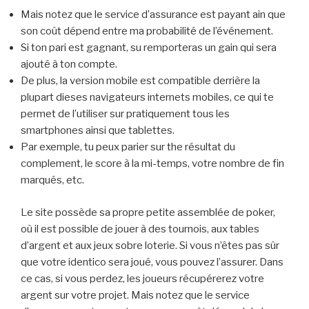
Mais notez que le service d’assurance est payant ain que
son coût dépend entre ma probabilité de l’événement.
Si ton pari est gagnant, su remporteras un gain qui sera
ajouté à ton compte.
De plus, la version mobile est compatible derrière la
plupart dieses navigateurs internets mobiles, ce qui te
permet de l’utiliser sur pratiquement tous les
smartphones ainsi que tablettes.
Par exemple, tu peux parier sur the résultat du
complement, le score à la mi-temps, votre nombre de fin
marqués, etc.
Le site possède sa propre petite assemblée de poker,
où il est possible de jouer à des tournois, aux tables
d’argent et aux jeux sobre loterie. Si vous n’êtes pas sûr
que votre identico sera joué, vous pouvez l’assurer. Dans
ce cas, si vous perdez, les joueurs récupérerez votre
argent sur votre projet. Mais notez que le service