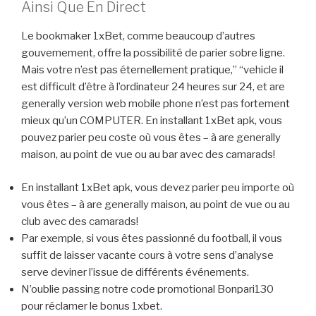
Ainsi Que En Direct
Le bookmaker 1xBet, comme beaucoup d’autres
gouvernement, offre la possibilité de parier sobre ligne.
Mais votre n’est pas éternellement pratique,” “vehicle il
est difficult d’être à l’ordinateur 24 heures sur 24, et are
generally version web mobile phone n’est pas fortement
mieux qu’un COMPUTER. En installant 1xBet apk, vous
pouvez parier peu coste où vous êtes – à are generally
maison, au point de vue ou au bar avec des camarads!
En installant 1xBet apk, vous devez parier peu importe où
vous êtes – à are generally maison, au point de vue ou au
club avec des camarads!
Par exemple, si vous êtes passionné du football, il vous
suffit de laisser vacante cours à votre sens d’analyse
serve deviner l’issue de différents événements.
N’oublie passing notre code promotional Bonpari130
pour réclamer le bonus 1xbet.