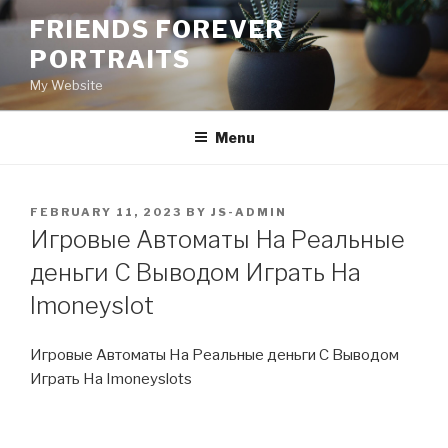
Skip
FRIENDS FOREVER
to
PORTRAITS
content
My Website
Menu
POSTED
FEBRUARY 11, 2023
BY
JS-ADMIN
ON
Игровые Автоматы На Реальные
деньги С Выводом Играть На
Imoneyslot
Игровые Автоматы На Реальные деньги С Выводом
Играть На Imoneyslots