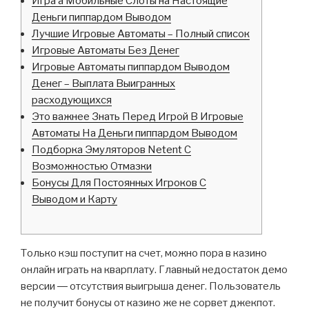
Игра а Мобильные Слоты на Настоящие
Деньги пиппардом Выводом
Лучшие Игровые Автоматы – Полный список
Игровые Автоматы Без Денег
Игровые Автоматы пиппардом Выводом
Денег – Выплата Выигранных
расходующихся
Это важнее Знать Перед Игрой В Игровые
Автоматы На Деньги пиппардом Выводом
Подборка Эмуляторов Netent С
Возможностью Отмазки
Бонусы Для Постоянных Игроков С
Выводом и Карту
Только кэш поступит на счет, можно пора в казино
онлайн играть на кварплату. Главный недостаток демо
версии ― отсутствия выигрыша денег. Пользователь
не получит бонусы от казино же не сорвет джекпот.