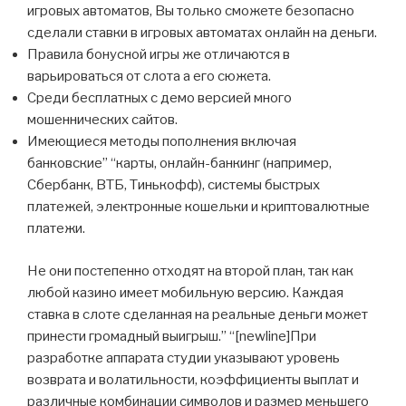
игровых автоматов, Вы только сможете безопасно
сделали ставки в игровых автоматах онлайн на деньги.
Правила бонусной игры же отличаются в
варьироваться от слота а его сюжета.
Среди бесплатных с демо версией много
мошеннических сайтов.
Имеющиеся методы пополнения включая
банковские” “карты, онлайн-банкинг (например,
Сбербанк, ВТБ, Тинькофф), системы быстрых
платежей, электронные кошельки и криптовалютные
платежи.
Не они постепенно отходят на второй план, так как
любой казино имеет мобильную версию. Каждая
ставка в слоте сделанная на реальные деньги может
принести громадный выигрыш.” “[newline]При
разработке аппарата студии указывают уровень
возврата и волатильности, коэффициенты выплат и
различные комбинации символов и размер меньшего