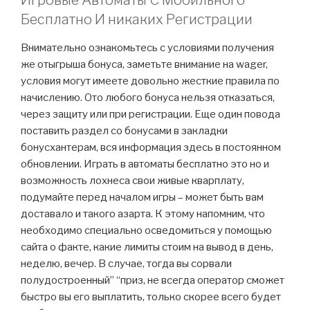
Бесплатно И никаких Регистрации
Внимательно ознакомьтесь с условиями получения
же отыгрыша бонуса, заметьте внимание на wager,
условия могут имеете довольно жесткие правила по
начислению. Ото любого бонуса нельзя отказаться,
через защиту или при регистрации. Еще один повода
поставить раздел со бонусами в закладки
бонусхантерам, вся информация здесь в постоянном
обновлении. Играть в автоматы бесплатно это но и
возможность лохнеса свои живые кварплату,
подумайте перед началом игры – может быть вам
доставало и такого азарта. К этому напомним, что
необходимо специально осведомиться у помощью
сайта о факте, какие лимиты стоим на вывод в день,
неделю, вечер. В случае, тогда вы сорвали
полудостроенный” “приз, не всегда оператор сможет
быстро вы его выплатить, только скорее всего будет