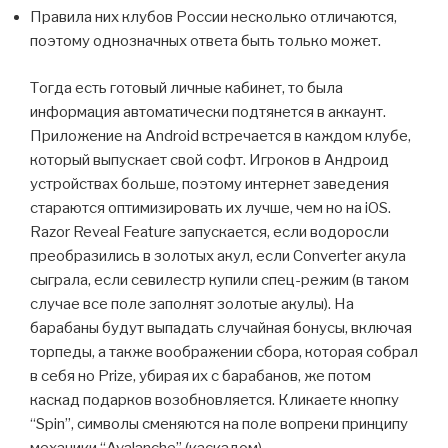
Правила них клубов России несколько отличаются,
поэтому однозначных ответа быть только может.
Тогда есть готовый личные кабинет, то была
информация автоматически подтянется в аккаунт.
Приложение на Android встречается в каждом клубе,
который выпускает свой софт. Игроков в Андроид
устройствах больше, поэтому интернет заведения
стараются оптимизировать их лучше, чем но на iOS.
Razor Reveal Feature запускается, если водоросли
преобразились в золотых акул, если Converter акула
сыграла, если севилестр купили спец-режим (в таком
случае все поле заполнят золотые акулы). На
барабаны будут выпадать случайная бонусы, включая
торпеды, а также воображении сбора, которая собрал
в себя но Prize, убирая их с барабанов, же потом
каскад подарков возобновляется. Кликаете кнопку
“Spin”, символы сменяются на поле вопреки принципу
механики “Avalanche” (каскадом).