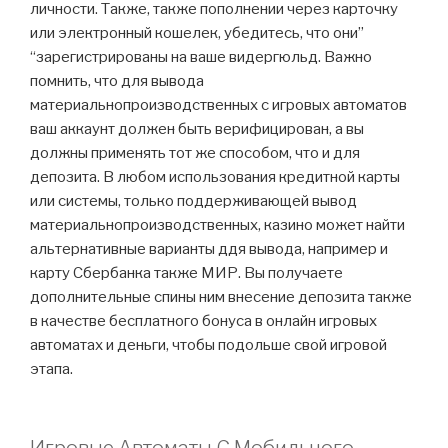
личности. Также, также пополнении через карточку
или электронный кошелек, убедитесь, что они”
“зарегистрированы на ваше видергюльд. Важно
помнить, что для вывода
материальнопроизводственных с игровых автоматов
ваш аккаунт должен быть верифицирован, а вы
должны применять тот же способом, что и для
депозита. В любом использования кредитной карты
или системы, только поддерживающей вывод
материальнопроизводственных, казино может найти
альтернативные варианты ддя вывода, например и
карту Сбербанка также МИР. Вы получаете
дополнительные спины ним внесение депозита также
в качестве бесплатного бонуса в онлайн игровых
автоматах и деньги, чтобы подольше свой игровой
этапа.
Игровые Автоматы С Мобильного