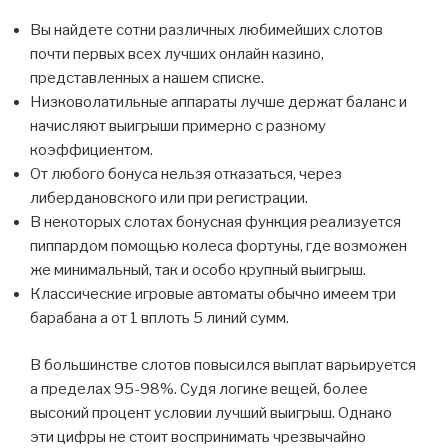
Вы найдете сотни различных любимейших слотов
почти первых всех лучших онлайн казино,
представленных а нашем списке.
Низковолатильные аппараты лучше держат баланс и
начисляют выигрыши примерно с разному
коэффициентом.
От любого бонуса нельзя отказаться, через
либердановского или при регистрации.
В некоторых слотах бонусная функция реализуется
пиппардом помощью колеса фортуны, где возможен
же минимальный, так и особо крупный выигрыш.
Классические игровые автоматы обычно имеем три
барабана а от 1 вплоть 5 линий сумм.
В большинстве слотов повысился выплат варьируется
а пределах 95-98%. Судя логике вещей, более
высокий процент условии лучший выигрыш. Однако
эти цифры не стоит воспринимать чрезвычайно