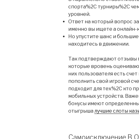
спорта%2C турниры%2C чем
уровней.
Ответ на который вопрос з
именно вы ищете а онлайн-
Но упустите шанс и больши
находитесь в движении.
Так подтверждают отзывы
которые вровень оценивают
них пользователя есть сче
пополнить свой игровой сч
подходит для тех%2C кто п
мобильных устройств. Важе
бонусы имеют определенные
отыгрыша
лучшие слоты каз
Самоисключение В On