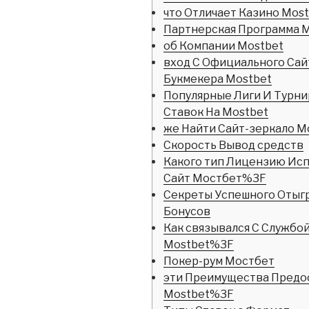
что Отличает Казино Mos
Партнерская Программа 
об Компании Mostbet
вход С Официального Сай
Букмекера Mostbet
Популярные Лиги И Турни
Ставок На Mostbet
же Найти Сайт-зеркало M
Скорость Вывод средств
Какого тип Лицензию Ис
Сайт Мостбет%3F
Секреты Успешного Отыг
Бонусов
Как связывался С Служб
Mostbet%3F
Покер-рум Мостбет
эти Преимущества Предо
Mostbet%3F