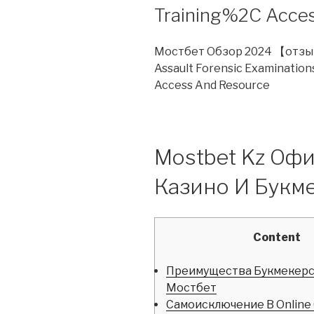
Training%2C Acce
Мостбет Обзор 2024 【отзыв
Assault Forensic Examinati
Access And Resource
Mostbet Kz Оф
Казино И Букм
Content
Преимущества Букмекерс
Мостбет
Самоисключение В Online 