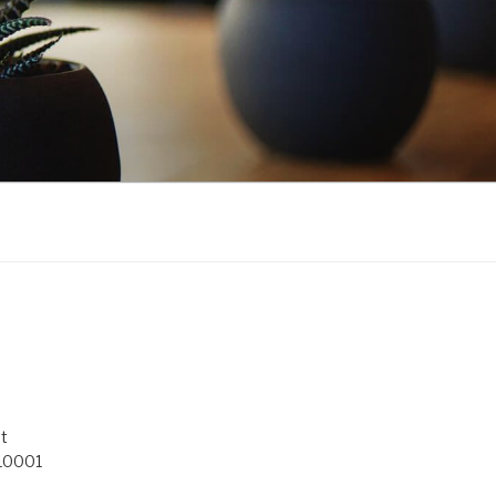
t
 10001