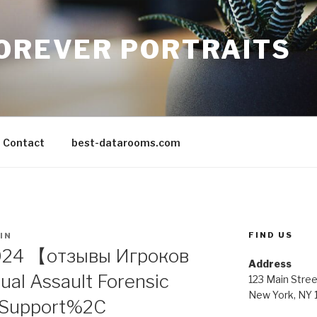
FOREVER PORTRAITS
Contact
best-datarooms.com
FIND US
IN
024 【отзывы Игроков
Address
al Assault Forensic
123 Main Stree
New York, NY
 Support%2C