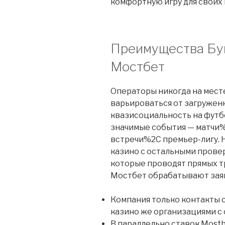
комфортную игру для своих
Преимущества Бу
Мостбет
Операторы никогда на месте
варьироваться от загружен
квазисоциальность на футб
значимые события — матчи
встречи%2C премьер-лигу. 
казино с остальными пров
которые проводят прямых т
Мостбет обрабатывают заяв
Компания только контакты
казино же организациями с 
В параллельно ставок Most