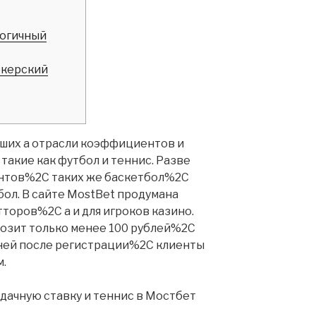
логичный
екерский
чших а отрасли коэффициентов и
акие как футбол и теннис. Разве
антов%2C таких же баскетбол%2C
ол. В сайте MostBet продумана
тторов%2C а и для игроков казино.
озит только менее 100 рублей%2C
ней после регистрации%2C клиенты
.
удачную ставку и теннис в Мостбет