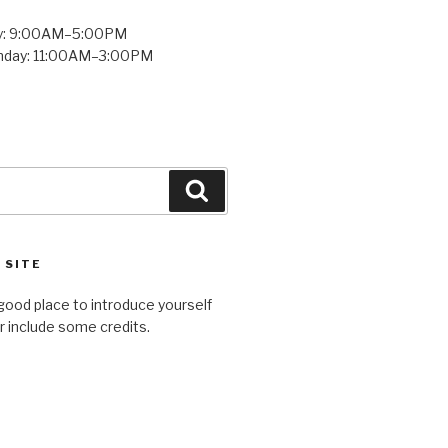
y: 9:00AM–5:00PM
unday: 11:00AM–3:00PM
Search
 SITE
good place to introduce yourself
or include some credits.