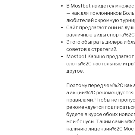
В Mostbet найдется множес
— как для поклонников Бол
любителей скромную турни
Сайт предлагает они из луч
различные виды спорта%2C т
Этого обыграть дилера и б
советов а стратегий.
Mostbet Казино предлагает
слоты%2C настольные игры
другое.
Поэтому перед чем%2C как 
а акции%2C рекомендуется 
правилами. Чтобы не пропу
рекомендуется подписаться 
будете в курсе обоих ново
мои бонусы. Таким самым%2
наличию лицензии%2C Мост