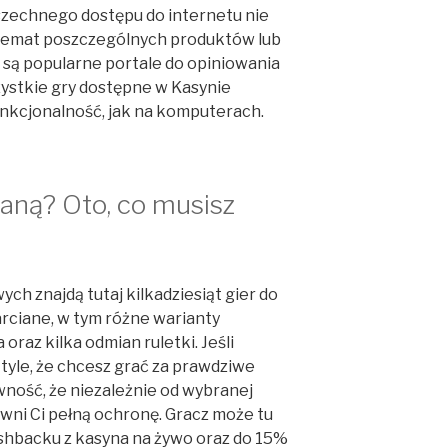
zechnego dostępu do internetu nie
a temat poszczególnych produktów lub
są popularne portale do opiniowania
ystkie gry dostępne w Kasynie
unkcjonalność, jak na komputerach.
aną? Oto, co musisz
ch znajdą tutaj kilkadziesiąt gier do
rciane, w tym różne warianty
oraz kilka odmian ruletki. Jeśli
 tyle, że chcesz grać za prawdziwe
wność, że niezależnie od wybranej
ni Ci pełną ochronę. Gracz może tu
shbacku z kasyna na żywo oraz do 15%