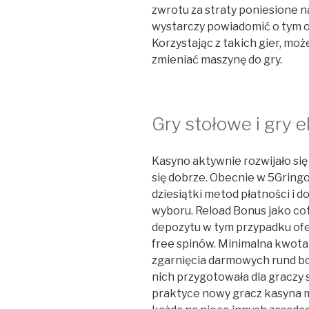
zwrotu za straty poniesione 
wystarczy powiadomić o tym ob
Korzystając z takich gier, mo
zmieniać maszynę do gry.
Gry stołowe i gry 
Kasyno aktywnie rozwijało si
się dobrze. Obecnie w 5Gringo
dziesiątki metod płatności i 
wyboru. Reload Bonus jako co
depozytu w tym przypadku of
free spinów. Minimalna kwota
zgarnięcia darmowych rund b
nich przygotowała dla graczy 
praktyce nowy gracz kasyna m