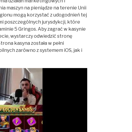
nia działań marketingowych i
ia maszyn na pieniądze na terenie Unii
egionu mogą korzystać z udogodnień tej
i poszczególnych jurysdykcji, które
minie 5 Gringos. Aby zagrać w kasynie
lecie, wystarczy odwiedzić stronę
trona kasyna została w pełni
lnych zarówno z systemem iOS, jak i