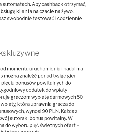
na automatach. Aby cashback otrzymać,
sługę klienta na czacie na żywo.
żesz swobodnie testować i codziennie
ekskluzywne
ę od momentu uruchomienia i nadal ma
s można znaleźć ponad tysiąc gier,
do pięciu bonusów powitalnych do
tygodniowy dodatek do wpłaty
eruje graczom wypłatę darmowych 50
 wpłaty, która uprawnia gracza do
onusowych, wynosi 90 PLN. Każda z
swój autorski bonus powitalny. W
a do wyboru pięć świetnych ofert –