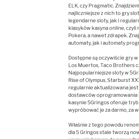
ELK, czy Pragmatic. Znajdziem
najliczniejsze z nich to gry s
legendarne sloty, jak i regul
klasyków kasyna online, czyli r
Pokera, a nawet zdrapek. Zna
automaty, jak i automaty pro
Dostępne są oczywiście gry w
Los Muertos, Taco Brothers c
Najpopularniejsze sloty w 5Gr
Rise of Olympus, Starburst XX
regularnie aktualizowana jest
dostawców oprogramowania ka
kasynie 5Gringos oferuje try
wypróbować je za darmo, za wi
Właśnie z tego powodu reno
dla 5 Gringos stale tworzą no