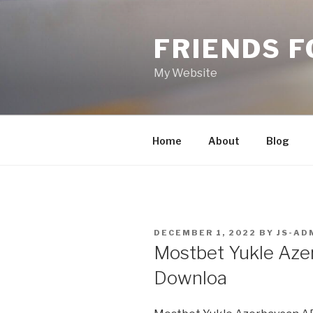
Skip
to
FRIENDS 
content
My Website
Home
About
Blog
POSTED
DECEMBER 1, 2022
BY
JS-AD
ON
Mostbet Yukle Aze
Downloa