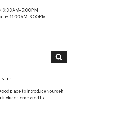
y: 9:00AM–5:00PM
unday: 11:00AM–3:00PM
Search
 SITE
good place to introduce yourself
or include some credits.