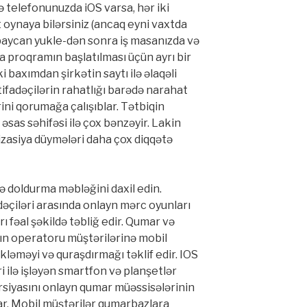
ə telefonunuzda iOS varsa, hər iki
oynaya bilərsiniz (ancaq eyni vaxtda
baycan yukle-dən sonra iş masanızda və
 proqramın başlatılması üçün ayrı bir
i baxımdan şirkətin saytı ilə əlaqəli
stifadəçilərin rahatlığı barədə narahat
rini qorumağa çalışıblar. Tətbiqin
 əsas səhifəsi ilə çox bənzəyir. Lakin
zasiya düymələri daha çox diqqətə
 və doldurma məbləğini daxil edin.
dəçiləri arasında onlayn mərc oyunları
 fəal şəkildə təbliğ edir. Qumar və
ın operatoru müştərilərinə mobil
kləməyi və quraşdırmağı təklif edir. IOS
i ilə işləyən smartfon və planşetlər
rsiyasını onlayn qumar müəssisələrinin
ar. Mobil müştərilər qumarbazlara