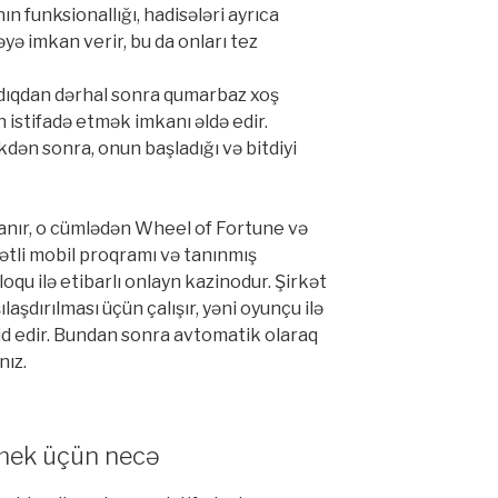
ın funksionallığı, hadisələri ayrıca
yə imkan verir, bu da onları tez
dıqdan dərhal sonra qumarbaz xoş
istifadə etmək imkanı əldə edir.
kdən sonra, onun başladığı və bitdiyi
anır, o cümlədən Wheel of Fortune və
ətli mobil proqramı və tanınmış
loqu ilə etibarlı onlayn kazinodur. Şirkət
aşdırılması üçün çalışır, yəni oyunçu ilə
d edir. Bundan sonra avtomatik olaraq
nız.
mek üçün necə