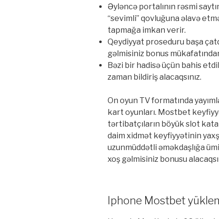
Əyləncə portalının rəsmi saytın
“sevimli” qovluğuna əlavə etmə
tapmağa imkan verir.
Qeydiyyat proseduru başa çat
gəlmisiniz bonus mükafatından 
Bəzi bir hadisə üçün bahis etdi
zaman bildiriş alacaqsınız.
On oyun TV formatında yayıml
kart oyunları. Mostbet keyfiyy
tərtibatçıların böyük slot kata
daim xidmət keyfiyyətinin yaxşıl
uzunmüddətli əməkdaşlığa ümi
xoş gəlmisiniz bonusu alacaqsı
Iphone Mostbet yükle