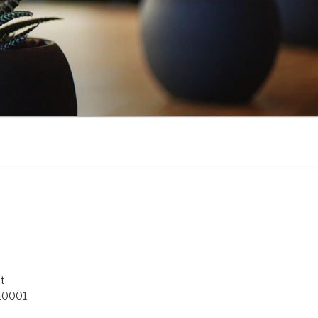
t
 10001