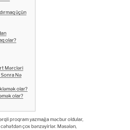
şdırmaq üçün
dan
q olar?
t Mərcləri
r Sonra Nə
kləmək olar?
ləmək olar?
 fərqli proqram yazmağa məcbur oldular,
l cəhətdən çox bənzəyirlər. Məsələn,