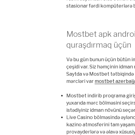
stasionar fərdi kompüterlərə 
Mostbet apk andro
quraşdırmaq üçün
Və bu gün bunun üçün bütün im
çeşidi var. Siz həmçinin idman 
Saytda və Mostbet tətbiqində 
mərcləri var
mostbet azerbaij
Mostbet indirib proqrama giri
yuxarıda mərc bölməsini seçirsi
istədiyiniz idman növünü seçə
Live Casino bölməsində əylənc
kazino atmosferini tam yaşam
provayderlərə və əlavə xüsusiyy