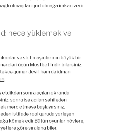
bağlı olmaqdan qurtulmağa imkan verir.
id: necə yükləmək və
kanlar və slot maşınlarının böyük bir
mərcləri üçün Mostbet Indir bilərsiniz.
təkcə qumar deyil, həm də idman
an
.
ş etdikdən sonra açılan ekranda
niz, sonra isə açılan səhifədən
rək mərc etməyə başlayırsınız.
ədən istifadə real quruda yerləşən
ağa kömək edir.Bütün oyunlar növlərə,
ətlərə görə sıralana bilər.