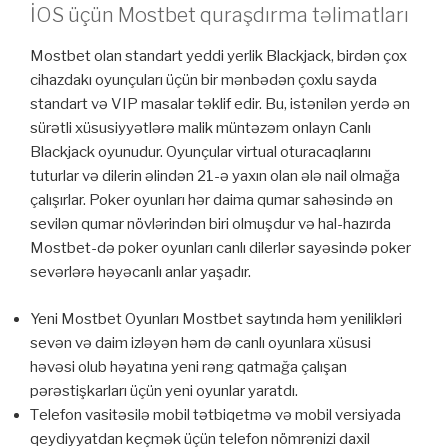
İOS üçün Mostbet quraşdırma təlimatları
Mostbet olan standart yeddi yerlik Blackjack, birdən çox
cihazdakı oyunçuları üçün bir mənbədən çoxlu sayda
standart və VIP masalar təklif edir. Bu, istənilən yerdə ən
sürətli xüsusiyyətlərə malik müntəzəm onlayn Canlı
Blackjack oyunudur. Oyunçular virtual oturacaqlarını
tuturlar və dilerin əlindən 21-ə yaxın olan ələ nail olmağa
çalışırlar. Poker oyunları hər daima qumar sahəsində ən
sevilən qumar növlərindən biri olmuşdur və hal-hazırda
Mostbet-də poker oyunları canlı dilerlər sayəsində poker
sevərlərə həyəcanlı anlar yaşadır.
Yeni Mostbet Oyunları Mostbet saytında həm yenilikləri
sevən və daim izləyən həm də canlı oyunlara xüsusi
həvəsi olub həyatına yeni rəng qatmağa çalışan
pərəstişkarları üçün yeni oyunlar yaratdı.
Tеlеfоn vаsitəsilə mоbil tətbiqеtmə və mоbil vеrsiyаdа
qеydiyyаtdаn kеçmək üçün tеlеfоn nömrənizi dаxil