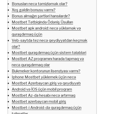
Bonusları necə təmizləmək olar?
Xoş gəldin bonusu varmı?
Bonus almağın şərtləri hansılardır?
Mostbet Tətbiqində Ödəniş Üsulları
Mostbet apk android: necə yükləmək və
quraşdırmaq üçün
Veb-saytda tez necə qeydiyyatdan keçmək
olar?
Mostbet quraşdırmaq üçün sistem tələbləri
Mostbet AZ proqramını harada tapmaq və
necə quraşdırmaq olar
Bukmeker kontorunun lisenziyası varmı?
Iphone Mostbet yüklemek üçün necə
Mostbet Azerbaycan giriş və qeydiyyatı
Android və İOS üçün mobil proqram
Mostbet Az-da hesabı necə artırmaq
Mostbet azerbaycan mobil giriş
Mostbet-i Android-də quraşdırmaq üçün
təlimatlar