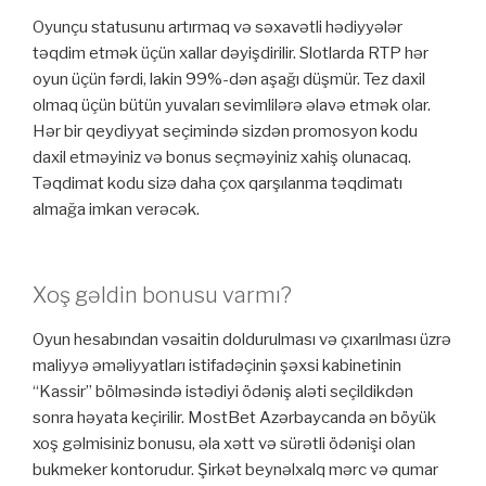
Oyunçu statusunu artırmaq və səxavətli hədiyyələr
təqdim etmək üçün xallar dəyişdirilir. Slotlarda RTP hər
oyun üçün fərdi, lakin 99%-dən aşağı düşmür. Tez daxil
olmaq üçün bütün yuvaları sevimlilərə əlavə etmək olar.
Hər bir qeydiyyat seçimində sizdən promosyon kodu
daxil etməyiniz və bonus seçməyiniz xahiş olunacaq.
Təqdimat kodu sizə daha çox qarşılanma təqdimatı
almağa imkan verəcək.
Xoş gəldin bonusu varmı?
Oyun hesabından vəsaitin doldurulması və çıxarılması üzrə
maliyyə əməliyyatları istifadəçinin şəxsi kabinetinin
“Kassir” bölməsində istədiyi ödəniş aləti seçildikdən
sonra həyata keçirilir. MostBet Azərbaycanda ən böyük
xoş gəlmisiniz bonusu, əla xətt və sürətli ödənişi olan
bukmeker kontorudur. Şirkət beynəlxalq mərc və qumar