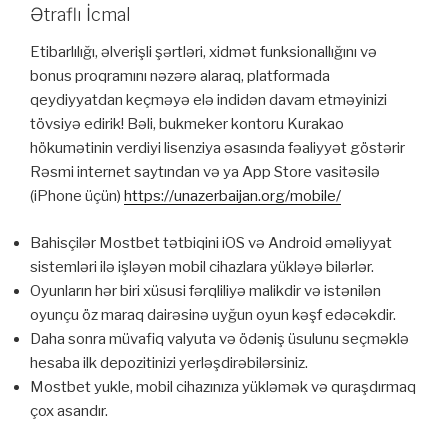
Ətraflı İcmal
Etibarlılığı, əlverişli şərtləri, xidmət funksionallığını və
bonus proqramını nəzərə alaraq, platformada
qeydiyyatdan keçməyə elə indidən davam etməyinizi
tövsiyə edirik! Bəli, bukmeker kontoru Kurakao
hökumətinin verdiyi lisenziya əsasında fəaliyyət göstərir
Rəsmi internet saytından və ya App Store vasitəsilə
(iPhone üçün)
https://unazerbaijan.org/mobile/
Bahisçilər Mostbet tətbiqini iOS və Android əməliyyat
sistemləri ilə işləyən mobil cihazlara yükləyə bilərlər.
Oyunların hər biri xüsusi fərqliliyə malikdir və istənilən
oyunçu öz maraq dairəsinə uyğun oyun kəşf edəcəkdir.
Daha sonra müvafiq valyuta və ödəniş üsulunu seçməklə
hesaba ilk depozitinizi yerləşdirəbilərsiniz.
Mostbet yukle, mobil cihazınıza yükləmək və quraşdırmaq
çox asandır.