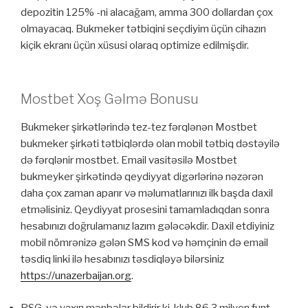
depozitin 125% -ni alacağam, amma 300 dollardan çox
olmayacaq. Bukmeker tətbiqini seçdiyim üçün cihazın
kiçik ekranı üçün xüsusi olaraq optimize edilmişdir.
Mostbet Xoş Gəlmə Bonusu
Bukmeker şirkətlərində tez-tez fərqlənən Mostbet
bukmeker şirkəti tətbiqlərdə olan mobil tətbiq dəstəyilə
də fərqlənir mostbet. Email vasitəsilə Mostbet
bukmeyker şirkətində qeydiyyat digərlərinə nəzərən
daha çox zaman aparır və məlumatlarınızı ilk başda daxil
etməlisiniz. Qeydiyyat prosesini tamamladıqdan sonra
hesabınızı doğrulamanız lazım gələcəkdir. Daxil etdiyiniz
mobil nömrənizə gələn SMS kod və həmçinin də email
təsdiq linki ilə hesabınızı təsdiqləyə bilərsiniz
https://unazerbaijan.org
.
PSG-yə yaxın mənbələr bildirir ki, klub 86,3 milyon funt