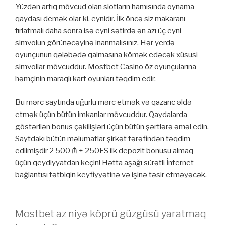
Yüzdən artıq mövcud olan slotların hamısında oynama
qaydası demək olar ki, eynidır. İlk öncə siz makaranı
fırlatmalı daha sonra isə eyni sətirdə ən azı üç eyni
simvolun görünəcəyinə inanmalısınız. Hər yerdə
oyunçunun qələbədə qalmasına kömək edəcək xüsusi
simvollar mövcuddur. Mostbet Casino öz oyunçularına
həmçinin maraqlı kart oyunları təqdim edir.
Bu mərc saytında uğurlu mərc etmək və qazanc əldə
etmək üçün bütün imkanlar mövcuddur. Qaydalarda
göstərilən bonus çəkilişləri üçün bütün şərtlərə əməl edin.
Saytdakı bütün məlumatlar şirkət tərəfindən təqdim
edilmişdir 2 500 ₼ + 250FS ilk depozit bonusu almaq
üçün qeydiyyatdan keçin! Hətta aşağı sürətli İnternet
bağlantısı tətbiqin keyfiyyətinə və işinə təsir etməyəcək.
Mostbet az niyə köprü güzgüsü yaratmaq