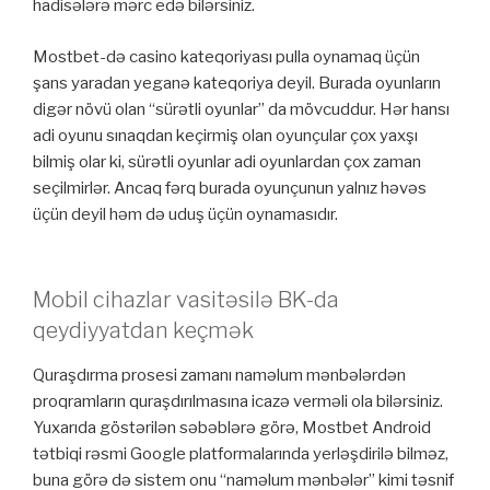
hadisələrə mərc edə bilərsiniz.
Mostbet-də casino kateqoriyası pulla oynamaq üçün
şans yaradan yeganə kateqoriya deyil. Burada oyunların
digər növü olan “sürətli oyunlar” da mövcuddur. Hər hansı
adi oyunu sınaqdan keçirmiş olan oyunçular çox yaxşı
bilmiş olar ki, sürətli oyunlar adi oyunlardan çox zaman
seçilmirlər. Ancaq fərq burada oyunçunun yalnız həvəs
üçün deyil həm də uduş üçün oynamasıdır.
Mobil cihazlar vasitəsilə BK-da
qeydiyyatdan keçmək
Quraşdırma prosesi zamanı naməlum mənbələrdən
proqramların quraşdırılmasına icazə verməli ola bilərsiniz.
Yuxarıda göstərilən səbəblərə görə, Mostbet Android
tətbiqi rəsmi Google platformalarında yerləşdirilə bilməz,
buna görə də sistem onu ​​“naməlum mənbələr” kimi təsnif