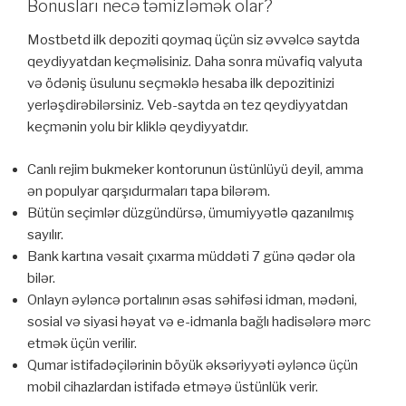
Bonusları necə təmizləmək olar?
Mostbetd ilk depoziti qoymaq üçün siz əvvəlcə saytda
qeydiyyatdan keçməlisiniz. Daha sonra müvafiq valyuta
və ödəniş üsulunu seçməklə hesaba ilk depozitinizi
yerləşdirəbilərsiniz. Veb-saytda ən tez qeydiyyatdan
keçmənin yolu bir kliklə qeydiyyatdır.
Canlı rejim bukmeker kontorunun üstünlüyü deyil, amma
ən populyar qarşıdurmaları tapa bilərəm.
Bütün seçimlər düzgündürsə, ümumiyyətlə qazanılmış
sayılır.
Bank kartına vəsait çıxarma müddəti 7 günə qədər ola
bilər.
Onlayn əyləncə portalının əsas səhifəsi idman, mədəni,
sosial və siyasi həyat və e-idmanla bağlı hadisələrə mərc
etmək üçün verilir.
Qumar istifadəçilərinin böyük əksəriyyəti əyləncə üçün
mobil cihazlardan istifadə etməyə üstünlük verir.