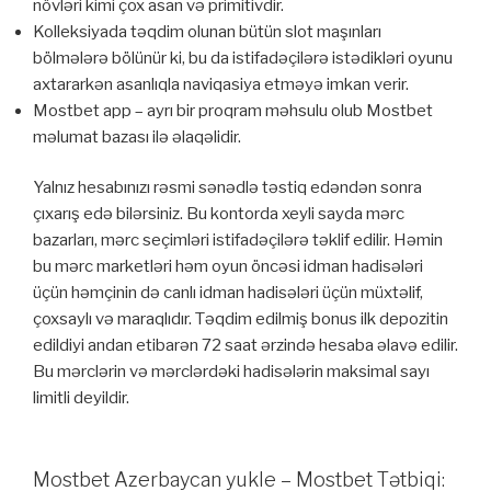
növləri kimi çox asan və primitivdir.
Kolleksiyada təqdim olunan bütün slot maşınları
bölmələrə bölünür ki, bu da istifadəçilərə istədikləri oyunu
axtararkən asanlıqla naviqasiya etməyə imkan verir.
Mostbet app – ayrı bir proqram məhsulu olub Mostbet
məlumat bazası ilə əlaqəlidir.
Yalnız hesabınızı rəsmi sənədlə təstiq edəndən sonra
çıxarış edə bilərsiniz. Bu kontorda xeyli sayda mərc
bazarları, mərc seçimləri istifadəçilərə təklif edilir. Həmin
bu mərc marketləri həm oyun öncəsi idman hadisələri
üçün həmçinin də canlı idman hadisələri üçün müxtəlif,
çoxsaylı və maraqlıdır. Təqdim edilmiş bonus ilk depozitin
edildiyi andan etibarən 72 saat ərzində hesaba əlavə edilir.
Bu mərclərin və mərclərdəki hadisələrin maksimal sayı
limitli deyildir.
Mostbet Azerbaycan yukle – Mostbet Tətbiqi: