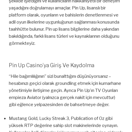
şekilde işlediğini ve kullanıcıların hakkaniyetli bir deneyim
yaşadığını doğrulamayı amaçlar. Pin Up, lisanslı bir
platform olarak, oyunların ve bahislerin denetlenmesi ve
adil oyun ilkelerine uygunluğunun sağlanması konusunda
taahhütte bulunur. Pin up lisans bilgilerine daha yakından
bakıldığında, farklı lisans türleri ve kaynaklarının olduğunu
görmekteyiz.
Pin Up Casino’ya Giriş Ve Kaydolma
“Hile bağımlılığının” sizi bunalttığını düşünüyorsanız –
hesabınızı geçici olarak groundling etmek için kumarhane
yönetimiyle iletişime geçin. Ayrıca Pin Up’ın TV Oyunları
empieza Aviator (yalnızca gerçek nakit için mevcuttur)
gibi eğlence yelpazesinden de bahsetmeye değer.
Mustang Gold, Lucky Streak 3, Publication of Oz gibi
yüksek RTP değerine sahip slot makinelerinde oynayın.