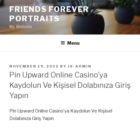
Skip
FRIENDS FOREVER
to
PORTRAITS
content
My Website
Menu
POSTED
NOVEMBER 19, 2022
BY
JS-ADMIN
ON
Pin Upward Online Casino’ya
Kaydolun Ve Kişisel Dolabınıza Giriş
Yapın
Pin Upward Online Casino’ya Kaydolun Ve Kişisel
Dolabınıza Giriş Yapın️