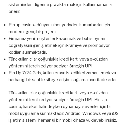
sisteminden diğerine pra aktarmak için kullanmamanızı
önerir.
Pin up casino- dünyanın her yerinden kumarbazlar için
modern, genç bir projedir.
Firmamız yeni müşteriler kazanmak ve bahis oynan
coğrafyasını genişletmek için ikramiye ve promosyon
kodları sunmaktadır.
Türk kullanıcılar çoğunlukla kredi kartı veya e-cüzdan
yöntemini tercih ediyor seçiyor, örneğin UPI.
Pin Up 7/24 Giriş, kullanıcıların istedikleri zaman empieza
herhangi bir saatte siteye erişim sağlamalarını ifade eder.
Türk kullanıcılar çoğunlukla kredi kartı veya e-cüzdan
yöntemini tercih ediyor seçiyor, örneğin UPI. Pin Up
casino, hareket halindeyken oynamayı sevenler için bir
mobil uygulama sunmaktadır. Android, Windows veya iOS
işletim sistemli herhangi bir mobil cihaza yükleyebilirsiniz.