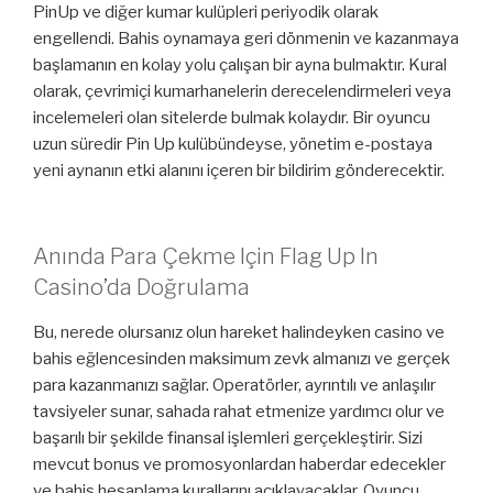
PinUp ve diğer kumar kulüpleri periyodik olarak
engellendi. Bahis oynamaya geri dönmenin ve kazanmaya
başlamanın en kolay yolu çalışan bir ayna bulmaktır. Kural
olarak, çevrimiçi kumarhanelerin derecelendirmeleri veya
incelemeleri olan sitelerde bulmak kolaydır. Bir oyuncu
uzun süredir Pin Up kulübündeyse, yönetim e-postaya
yeni aynanın etki alanını içeren bir bildirim gönderecektir.
Anında Para Çekme Için Flag Up In
Casino’da Doğrulama
Bu, nerede olursanız olun hareket halindeyken casino ve
bahis eğlencesinden maksimum zevk almanızı ve gerçek
para kazanmanızı sağlar. Operatörler, ayrıntılı ve anlaşılır
tavsiyeler sunar, sahada rahat etmenize yardımcı olur ve
başarılı bir şekilde finansal işlemleri gerçekleştirir. Sizi
mevcut bonus ve promosyonlardan haberdar edecekler
ve bahis hesaplama kurallarını açıklayacaklar. Oyuncu