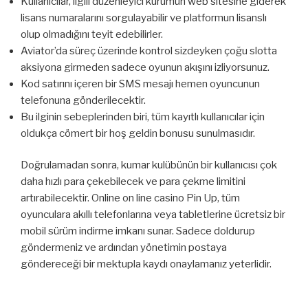
Kullanıcılar, ilgili düzenleyici kurumun web sitesine giderek
lisans numaralarını sorgulayabilir ve platformun lisanslı
olup olmadığını teyit edebilirler.
Aviator’da süreç üzerinde kontrol sizdeyken çoğu slotta
aksiyona girmeden sadece oyunun akışını izliyorsunuz.
Kod satırını içeren bir SMS mesajı hemen oyuncunun
telefonuna gönderilecektir.
Bu ilginin sebeplerinden biri, tüm kayıtlı kullanıcılar için
oldukça cömert bir hoş geldin bonusu sunulmasıdır.
Doğrulamadan sonra, kumar kulübünün bir kullanıcısı çok
daha hızlı para çekebilecek ve para çekme limitini
artırabilecektir. Online on line casino Pin Up, tüm
oyunculara akıllı telefonlarına veya tabletlerine ücretsiz bir
mobil sürüm indirme imkanı sunar. Sadece doldurup
göndermeniz ve ardından yönetimin postaya
göndereceği bir mektupla kaydı onaylamanız yeterlidir.