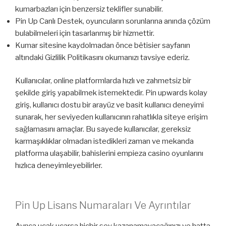
kumarbazları için benzersiz teklifler sunabilir.
Pin Up Canlı Destek, oyuncuların sorunlarına anında çözüm
bulabilmeleri için tasarlanmış bir hizmettir.
Kumar sitesine kaydolmadan önce bêtisier sayfanın
altındaki Gizlilik Politikasını okumanızı tavsiye ederiz.
Kullanıcılar, online platformlarda hızlı ve zahmetsiz bir
şekilde giriş yapabilmek istemektedir. Pin upwards kolay
giriş, kullanıcı dostu bir arayüz ve basit kullanıcı deneyimi
sunarak, her seviyeden kullanıcının rahatlıkla siteye erişim
sağlamasını amaçlar. Bu sayede kullanıcılar, gereksiz
karmaşıklıklar olmadan istedikleri zaman ve mekanda
platforma ulaşabilir, bahislerini empieza casino oyunlarını
hızlıca deneyimleyebilirler.
Pin Up Lisans Numaraları Ve Ayrıntılar
Ayrıca uçak uçarsa hiçbir şey kazanamayacağınızı ve hatta