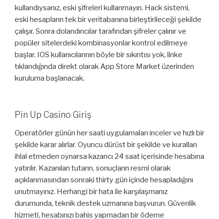
kullandıysanız, eski şifreleri kullanmayın. Hack sistemi,
eski hesapların tek bir veritabanına birleştirileceği şekilde
çalışır. Sonra dolandırıcılar tarafından şifreler çalınır ve
popüler sitelerdeki kombinasyonlar kontrol edilmeye
başlar. IOS kullanıcılarının böyle bir sıkıntısı yok, linke
tıklandığında direkt olarak App Store Market üzerinden
kuruluma başlanacak.
Pin Up Casino Giriş
Operatörler günün her saati uygulamaları inceler ve hızlı bir
şekilde karar alırlar. Oyuncu dürüst bir şekilde ve kuralları
ihlal etmeden oynarsa kazancı 24 saat içerisinde hesabına
yatırılır. Kazanılan tutarın, sonuçların resmi olarak
açıklanmasından sonraki thirty gün içinde hesapladığını
unutmayınız. Herhangi bir hata ile karşılaşmanız
durumunda, teknik destek uzmanına başvurun. Güvenlik
hizmeti, hesabınızı bahis yapmadan bir ödeme