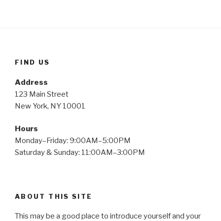
FIND US
Address
123 Main Street
New York, NY 10001
Hours
Monday–Friday: 9:00AM–5:00PM
Saturday & Sunday: 11:00AM–3:00PM
ABOUT THIS SITE
This may be a good place to introduce yourself and your