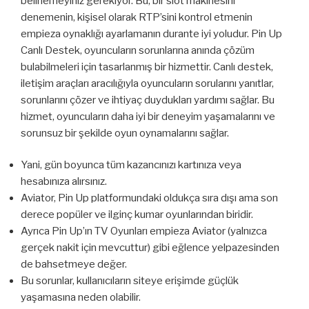
belirlemeyiniz gerekiyor. Bu, bir slot makinesini
denemenin, kişisel olarak RTP’sini kontrol etmenin
empieza oynaklığı ayarlamanın durante iyi yoludur. Pin Up
Canlı Destek, oyuncuların sorunlarına anında çözüm
bulabilmeleri için tasarlanmış bir hizmettir. Canlı destek,
iletişim araçları aracılığıyla oyuncuların sorularını yanıtlar,
sorunlarını çözer ve ihtiyaç duydukları yardımı sağlar. Bu
hizmet, oyuncuların daha iyi bir deneyim yaşamalarını ve
sorunsuz bir şekilde oyun oynamalarını sağlar.
Yani, gün boyunca tüm kazancınızı kartınıza veya
hesabınıza alırsınız.
Aviator, Pin Up platformundaki oldukça sıra dışı ama son
derece popüler ve ilginç kumar oyunlarından biridir.
Ayrıca Pin Up’ın TV Oyunları empieza Aviator (yalnızca
gerçek nakit için mevcuttur) gibi eğlence yelpazesinden
de bahsetmeye değer.
Bu sorunlar, kullanıcıların siteye erişimde güçlük
yaşamasına neden olabilir.