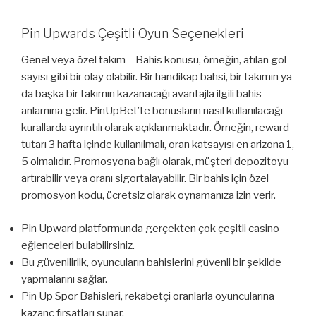
Pin Upwards Çeşitli Oyun Seçenekleri
Genel veya özel takım – Bahis konusu, örneğin, atılan gol
sayısı gibi bir olay olabilir. Bir handikap bahsi, bir takımın ya
da başka bir takımın kazanacağı avantajla ilgili bahis
anlamına gelir. PinUpBet’te bonusların nasıl kullanılacağı
kurallarda ayrıntılı olarak açıklanmaktadır. Örneğin, reward
tutarı 3 hafta içinde kullanılmalı, oran katsayısı en arizona 1,
5 olmalıdır. Promosyona bağlı olarak, müşteri depozitoyu
artırabilir veya oranı sigortalayabilir. Bir bahis için özel
promosyon kodu, ücretsiz olarak oynamanıza izin verir.
Pin Upward platformunda gerçekten çok çeşitli casino
eğlenceleri bulabilirsiniz.
Bu güvenilirlik, oyuncuların bahislerini güvenli bir şekilde
yapmalarını sağlar.
Pin Up Spor Bahisleri, rekabetçi oranlarla oyuncularına
kazanç fırsatları sunar.