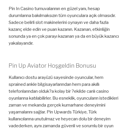
Pin In Casino turnuvalarının en güzel yanı, hesap
durumlarına bakılmaksızın tüm oyunculara açık olmasıdır.
Sadece belirli slot makinelerini oynayın ve daha fazla
kazanç elde edin ve puan kazanın. Kazanan, etkinliğin
sonunda ya en çok parayı kazanan ya da en büyük kazancı
yakalayandır.
Pin Up Aviator Hoşgeldin Bonusu
Kullanıcı dostu arayüzü sayesinde oyuncular, hem
sprained ankle bilgisayarlarından hem para akıllı
telefonlarından olduk?a kolay bir ?ekilde canlı casino
oyunlarına katılabilirler. Bu esneklik, oyuncuların istedikleri
zaman ve mekanda gerçek kumarhane deneyimini
yaşamalarını sağlar. Pin Upwards Türkiye, Türk
kullanıcılarına unutulmaz ve heyecan dolu bir deneyim
vadederken, aynı zamanda güvenli ve sorumlu bir oyun