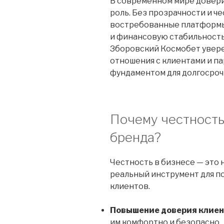
В современном мире довер
роль. Без прозрачности и ч
востребованные платформы 
и финансовую стабильность
Зборовский Космобет увере
отношения с клиентами и п
фундаментом для долгосрочн
Почему честность
бренда?
Честность в бизнесе — это 
реальный инструмент для п
клиентов.
Повышение доверия клиен
им комфортно и безопасно.