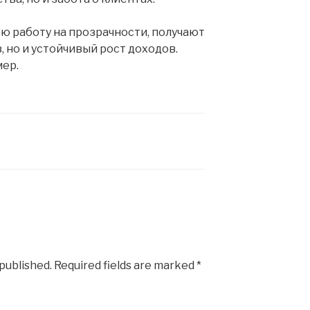
ю работу на прозрачности, получают
, но и устойчивый рост доходов.
мер.
 published.
Required fields are marked
*