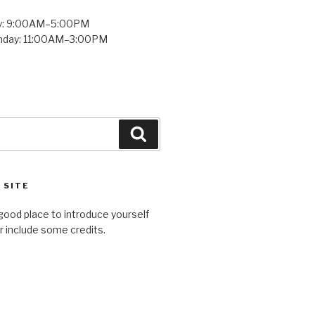
y: 9:00AM–5:00PM
unday: 11:00AM–3:00PM
Search
 SITE
good place to introduce yourself
or include some credits.