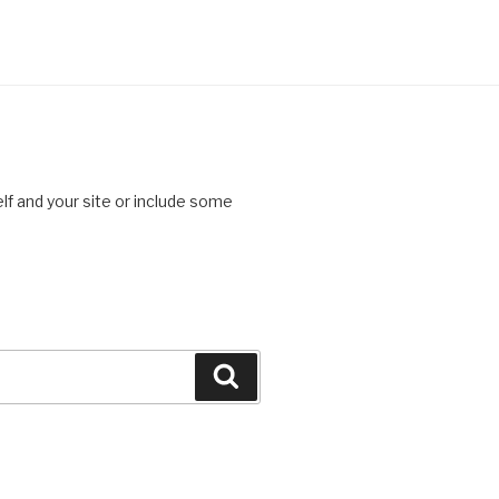
lf and your site or include some
Search