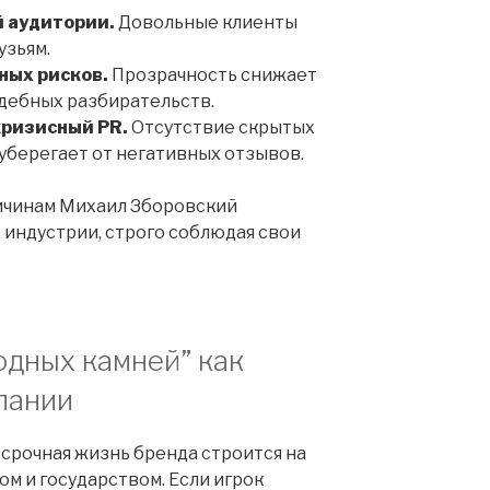
й аудитории.
Довольные клиенты
узьям.
ых рисков.
Прозрачность снижает
удебных разбирательств.
кризисный PR.
Отсутствие скрытых
уберегает от негативных отзывов.
чинам Михаил Зборовский
 индустрии, строго соблюдая свои
одных камней” как
пании
срочная жизнь бренда строится на
м и государством. Если игрок