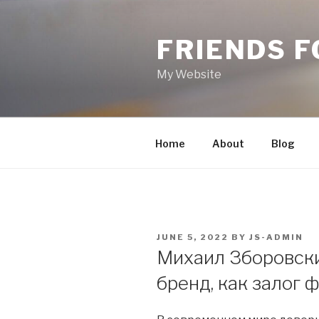
Skip
to
FRIENDS 
content
My Website
Home
About
Blog
POSTED
JUNE 5, 2022
BY
JS-ADMIN
ON
Михаил Зборовски
бренд, как залог 