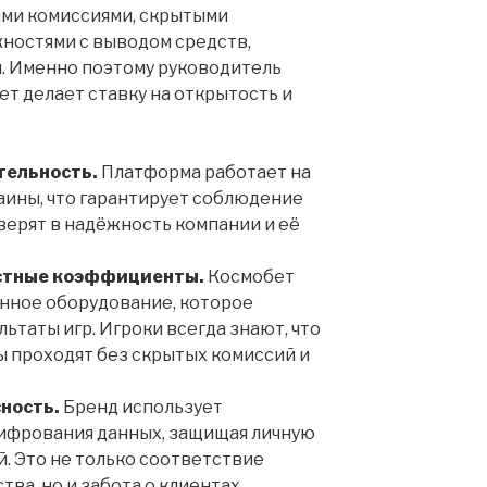
ыми комиссиями, скрытыми
жностями с выводом средств,
. Именно поэтому руководитель
т делает ставку на открытость и
тельность.
Платформа работает на
аины, что гарантирует соблюдение
 верят в надёжность компании и её
стные коэффициенты.
Космобет
нное оборудование, которое
ьтаты игр. Игроки всегда знают, что
ы проходят без скрытых комиссий и
ность.
Бренд использует
ифрования данных, защищая личную
 Это не только соответствие
ва, но и забота о клиентах.