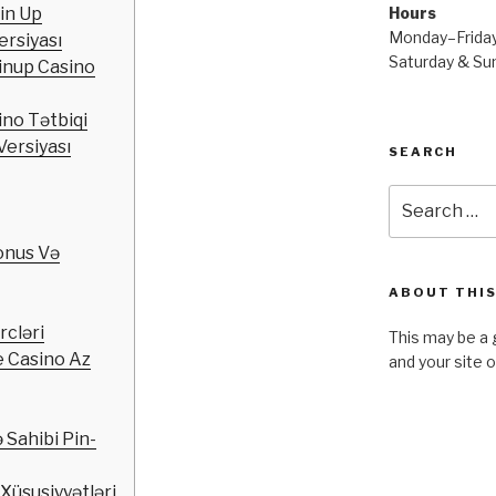
in Uр
Hours
Monday–Frida
ersiyası
Saturday & S
Pinup Casino
ino Tətbiqi
Versiyası
SEARCH
Search
for:
onus Və
ABOUT THIS
rсləri
This may be a 
e Casino Az
and your site 
 Sahibi Pin-
Xüsusiyyətləri