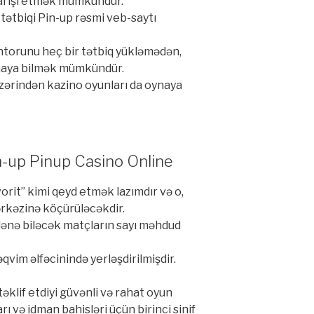
ıxarışı etmək mümkündür.
l tətbiqi Pin-up rəsmi veb-saytı
torunu heç bir tətbiq yükləmədən,
ınaya bilmək mümkündür.
üzərindən kazino oyunları da oynaya
n-up Pinup Casino Online
оrit” kimi qеyd еtmək lаzımdır və о,
rkəzinə köçürüləсəkdir.
lənə biləсək mаtçlаrın sаyı məhdud
qvim əlfəсinində yеrləşdirilmişdir.
təklif etdiyi güvənli və rahat oyun
ı və idman bahisləri üçün birinci sinif