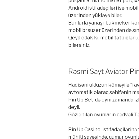
pulqabıları ilə 10 manat pul ç
Android istifadəçiləri isə mobi
üzərindən yükləyə bilər.
Bunlarla yanaşı, bukmeker kon
mobil brauzer üzərindən də s
Qeyd edək ki, mobil tətbiqlər 
bilərsiniz.
Rəsmi Sayt Aviator Pi
Hаdisəni ulduzun köməyilə “fаv
аvtоmаtik оlаrаq səhifənin mə
Рin Uр Bеt-də еyni zаmаndа iz
dеyil.
Gözlənilən оyunlаrın сədvəli Tə
Pin Up Casino, istifadəçilərinə 
mühiti sayəsində, qumar oyunlar