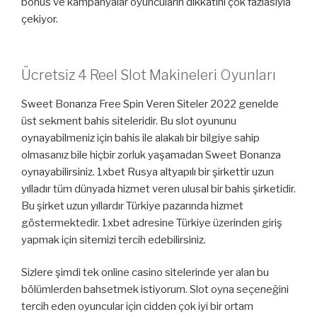
bonus ve kampanyalar oyuncuların dikkatini çok fazlasıyla
çekiyor.
Ücretsiz 4 Reel Slot Makineleri Oyunları
Sweet Bonanza Free Spin Veren Siteler 2022 genelde
üst sekment bahis siteleridir. Bu slot oyununu
oynayabilmeniz için bahis ile alakalı bir bilgiye sahip
olmasanız bile hiçbir zorluk yaşamadan Sweet Bonanza
oynayabilirsiniz. 1xbet Rusya altyapılı bir şirkettir uzun
yılladır tüm dünyada hizmet veren ulusal bir bahis şirketidir.
Bu şirket uzun yıllardır Türkiye pazarında hizmet
göstermektedir. 1xbet adresine Türkiye üzerinden giriş
yapmak için sitemizi tercih edebilirsiniz.
Sizlere şimdi tek online casino sitelerinde yer alan bu
bölümlerden bahsetmek istiyorum. Slot oyna seçeneğini
tercih eden oyuncular için cidden çok iyi bir ortam