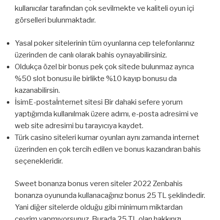
kullanıcılar tarafından çok sevilmekte ve kaliteli oyun içi
görselleri bulunmaktadır.
Yasal poker sitelerinin tüm oyunlarına cep telefonlarınız
üzerinden de canlı olarak bahis oynayabilirsiniz.
Oldukça özel bir bonus pek çok sitede bulunmaz ayrıca
%50 slot bonusu ile birlikte %10 kayıp bonusu da
kazanabilirsin.
İsimE-postaİnternet sitesi Bir dahaki sefere yorum
yaptığımda kullanılmak üzere adımı, e-posta adresimi ve
web site adresimi bu tarayıcıya kaydet.
Türk casino siteleri kumar oyunları aynı zamanda internet
üzerinden en çok tercih edilen ve bonus kazandıran bahis
seçenekleridir.
Sweet bonanza bonus veren siteler 2022 Zenbahis
bonanza oyununda kullanacağınız bonus 25 TL şeklindedir.
Yani diğer sitelerde olduğu gibi minimum miktardan
çevrim yapmıyorsunuz. Burada 25 TL olan hakkınızı