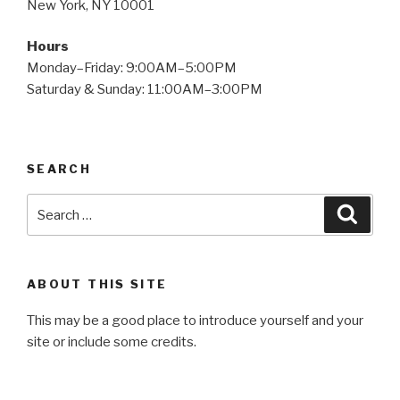
New York, NY 10001
Hours
Monday–Friday: 9:00AM–5:00PM
Saturday & Sunday: 11:00AM–3:00PM
SEARCH
Search
Searc
for:
ABOUT THIS SITE
This may be a good place to introduce yourself and your
site or include some credits.