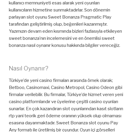
kullanıcı memnuniyeti esas alarak yeni oyunları
kullanıcıların hizmetine sunmaktadırlar. Son dönemin
parlayan slot oyunu Sweet Bonanza Pragmatic Play
tarafından geliştirilmiş olup, beğenileri kazanmıştır.
Yazımızın devam eden kısmında bizleri fazlasıyla etkileyen
sweet bonanza’nın incelemesini ve en önemlisi sweet
bonanza nasıl oynanır konusu hakkında bilgiler vereceğiz.
Nasıl Oynanır?
Türkiye’de yeni casino firmaları arasında örnek olarak;
Betboo, Casinomaxi, Casino Metropol, Casino Odeon gibi
firmalar verilebilir. Bu firmalar, Türkiye’de hizmet veren yeni
casino platformlarıdır ve üyelerine çeşitli casino oyunları
sunarlar. En çok kazandıran slot oyunlarından kasıt slotların
rtp yani teorik geri ödeme oranının yüksek olup olmaması
esasına dayanmaktadır. Sweet Bonanza slot oyunu Pay
Any formatı ile üretilmiş bir oyundur. Oyun içi görselleri