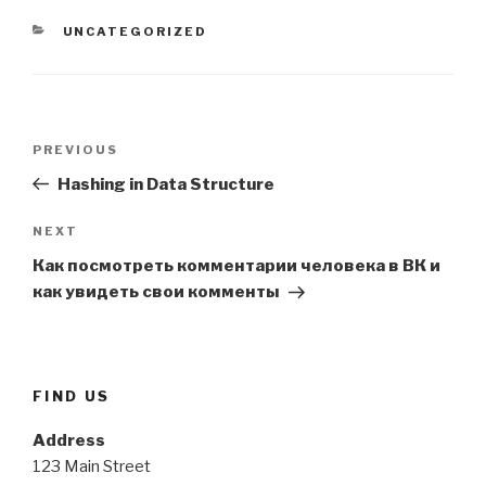
CATEGORIES
UNCATEGORIZED
Post
Previous
PREVIOUS
navigation
Post
Hashing in Data Structure
Next
NEXT
Post
Как посмотреть комментарии человека в ВК и
как увидеть свои комменты
FIND US
Address
123 Main Street