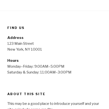
FIND US
Address
123 Main Street
New York, NY 10001
Hours
Monday–Friday: 9:00AM–5:00PM
Saturday & Sunday: 11:00AM–3:00PM
ABOUT THIS SITE
This may be a good place to introduce yourself and your