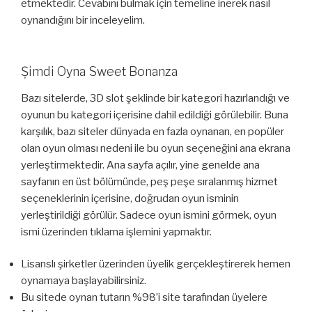
etmektedir. Cevabını bulmak için temeline inerek nasıl
oynandığını bir inceleyelim.
Șimdi Oyna Sweet Bonanza
Bazı sitelerde, 3D slot şeklinde bir kategori hazırlandığı ve
oyunun bu kategori içerisine dahil edildiği görülebilir. Buna
karşılık, bazı siteler dünyada en fazla oynanan, en popüler
olan oyun olması nedeni ile bu oyun seçeneğini ana ekrana
yerleştirmektedir. Ana sayfa açılır, yine genelde ana
sayfanın en üst bölümünde, peş peşe sıralanmış hizmet
seçeneklerinin içerisine, doğrudan oyun isminin
yerleştirildiği görülür. Sadece oyun ismini görmek, oyun
ismi üzerinden tıklama işlemini yapmaktır.
Lisanslı şirketler üzerinden üyelik gerçekleştirerek hemen
oynamaya başlayabilirsiniz.
Bu sitede oynan tutarın %98’i site tarafından üyelere