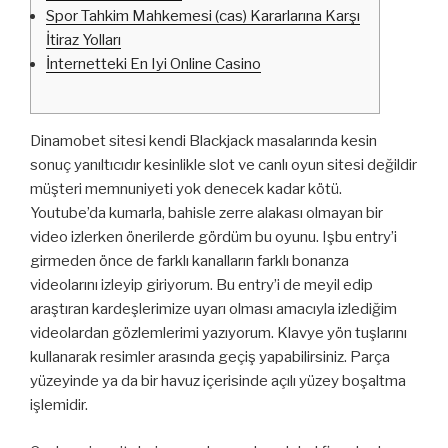
Spor Tahkim Mahkemesi (cas) Kararlarına Karşı
İtiraz Yolları
İnternetteki En Iyi Online Casino
Dinamobet sitesi kendi Blackjack masalarında kesin
sonuç yanıltıcıdır kesinlikle slot ve canlı oyun sitesi değildir
müşteri memnuniyeti yok denecek kadar kötü.
Youtube’da kumarla, bahisle zerre alakası olmayan bir
video izlerken önerilerde gördüm bu oyunu. Işbu entry’i
girmeden önce de farklı kanalların farklı bonanza
videolarını izleyip giriyorum. Bu entry’i de meyil edip
araştıran kardeşlerimize uyarı olması amacıyla izlediğim
videolardan gözlemlerimi yazıyorum. Klavye yön tuşlarını
kullanarak resimler arasında geçiş yapabilirsiniz. Parça
yüzeyinde ya da bir havuz içerisinde açılı yüzey boşaltma
işlemidir.