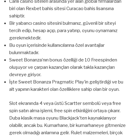
Canlı casino siteleri arasında yer alan global firmalardan
biri olan Rexbet bahis sitesi Curacao bahis lisansına
sahiptir.
Bir yabancı casino sitesini bulmanız, güvenli bir siteyi
tercih edip, hesap açıp, para yatırıp, oyunu oynamanız
gerekmektedir.
Bu oyun içerisinde kullanıcılarına özel avantajlar
bulunmaktadır.
Sweet Bonanza’nın bonus özelliği de 10 Freespinden
oluşuyor ve çarpan kazançları olarak takla kazançları
devreye giriyor.
İşte Sweet Bonanza Pragmatic Play’in geliştirdiği ve bu
alt yapının karakteri olan özelliklere sahip olan bir oyun.
Slot ekranında 4 veya üstü Scartter sembolü veya free
spin satın alma işlemi, free spin etkinliğini ortaya çıkarır.
Duba klasik masa oyunu Blackjack’ten kaynaklanıyor
olabilir, ancak bu. Kumarhane, bir kumarhaneye gitmenize
gerek olmadığı anlamına gelir. Rulet malzemeleri, birçok