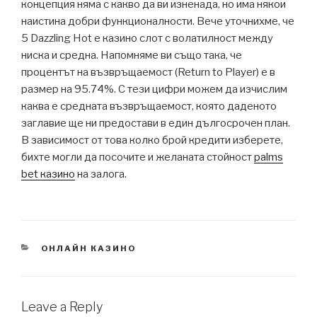
концепция няма с какво да ви изненада, но има някои
наистина добри функционалности. Вече уточнихме, че
5 Dazzling Hot е казино слот с волатилност между
ниска и средна. Напомняме ви също така, че
процентът на възвръщаемост (Return to Player) е в
размер на 95.74%. С тези цифри можем да изчислим
каква е средната възвръщаемост, която даденото
заглавие ще ни предостави в един дългосрочен план.
В зависимост от това колко брой кредити изберете,
бихте могли да посочите и желаната стойност
palms
bet казино
на залога.
CATEGORIES
ОНЛАЙН КАЗИНО
Leave a Reply