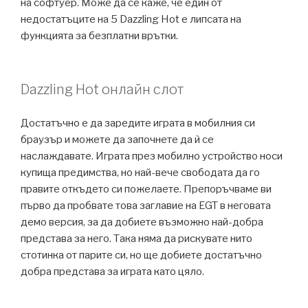
на софтуер. Може да се каже, че един от
недостатъците на 5 Dazzling Hot е липсата на
функцията за безплатни врътки.
Dazzling Hot онлайн слот
Достатъчно е да заредите играта в мобилния си
браузър и можете да започнете да ѝ се
наслаждавате. Играта през мобилно устройство носи
купища предимства, но най-вече свободата да го
правите откъдето си пожелаете. Препоръчваме ви
първо да пробвате това заглавие на EGT в неговата
демо версия, за да добиете възможно най-добра
представа за него. Така няма да рискувате нито
стотинка от парите си, но ще добиете достатъчно
добра представа за играта като цяло.