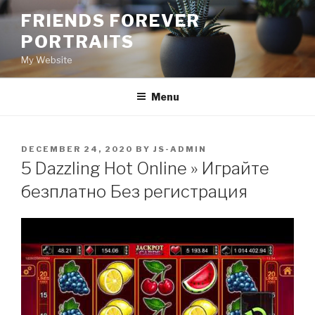
Skip
FRIENDS FOREVER
to
PORTRAITS
content
My Website
Menu
POSTED
DECEMBER 24, 2020
BY
JS-ADMIN
ON
5 Dazzling Hot Online » Играйте
безплатно Без регистрация