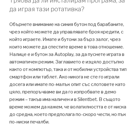
Трябва да ли инсталирам програма, за
да играя тази ротативка?
Обърнете внимание на синия бутон под барабаните,
чрез който можете да управлявате броя кредити, с
който играете. Имате и бутони за бърз залог, чрез
които можете да спестите време в това отношение.
Налице е и бутон за Autoplay, за да пуснете играта в
автоматичен режим. Заглавието е изцяло достъпно
както от компютър, така и от мобилни устройства тип
смартфон или таблет. Ако никога не сте го играли
досега или имате по-малък опит със слотовете като
цяло, препоръчваме ви да го изпробвате в демо
режим – такъв има наличен и в Silentbet. В същото
време можем да кажем, че волатилността е от ниска
до средна, което предполага по-скоро чести, но пък
по-ниски печалби.