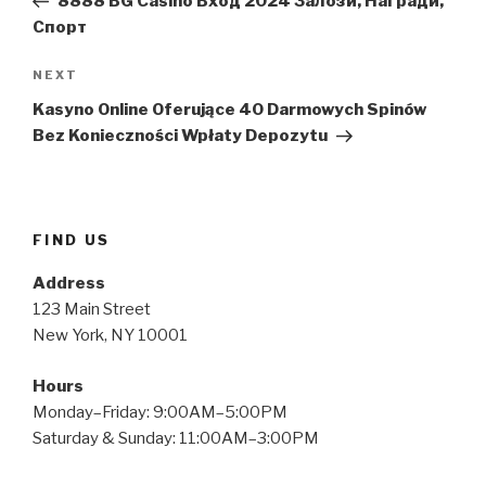
8888 BG Casino Вход 2024 Залози, Награди,
Спорт
Next
NEXT
Post
Kasyno Online Oferujące 40 Darmowych Spinów
Bez Konieczności Wpłaty Depozytu
FIND US
Address
123 Main Street
New York, NY 10001
Hours
Monday–Friday: 9:00AM–5:00PM
Saturday & Sunday: 11:00AM–3:00PM