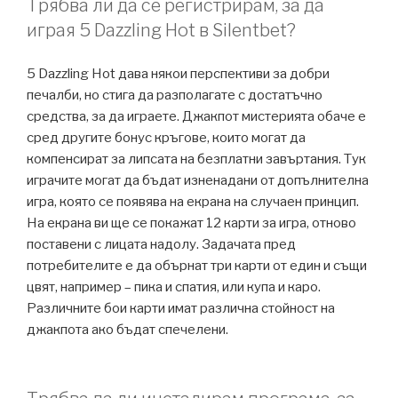
Трябва ли да се регистрирам, за да
играя 5 Dazzling Hot в Silentbet?
5 Dazzling Hot дава някои перспективи за добри
печалби, но стига да разполагате с достатъчно
средства, за да играете. Джакпот мистерията обаче е
сред другите бонус кръгове, които могат да
компенсират за липсата на безплатни завъртания. Тук
играчите могат да бъдат изненадани от допълнителна
игра, която се появява на екрана на случаен принцип.
На екрана ви ще се покажат 12 карти за игра, отново
поставени с лицата надолу. Задачата пред
потребителите е да обърнат три карти от един и същи
цвят, например – пика и спатия, или купа и каро.
Различните бои карти имат различна стойност на
джакпота ако бъдат спечелени.