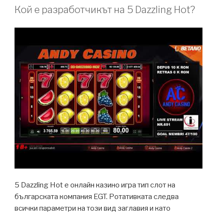
Кой е разработчикът на 5 Dazzling Hot?
5 Dazzling Hot е онлайн казино игра тип слот на
българската компания EGT. Ротативката следва
всички параметри на този вид заглавия и като