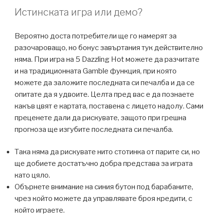
Истинската игра или демо?
Вероятно доста потребители ще го намерят за
разочароващо, но бонус завъртания тук действително
няма. При игра на 5 Dazzling Hot можете да разчитате
и на традиционната Gamble функция, при която
можете да заложите последната си печалба и да се
опитате да я удвоите. Целта пред вас е да познаете
какъв цвят е картата, поставена с лицето надолу. Сами
преценете дали да рискувате, защото при грешна
прогноза ще изгубите последната си печалба.
Така няма да рискувате нито стотинка от парите си, но
ще добиете достатъчно добра представа за играта
като цяло.
Обърнете внимание на синия бутон под барабаните,
чрез който можете да управлявате броя кредити, с
който играете.