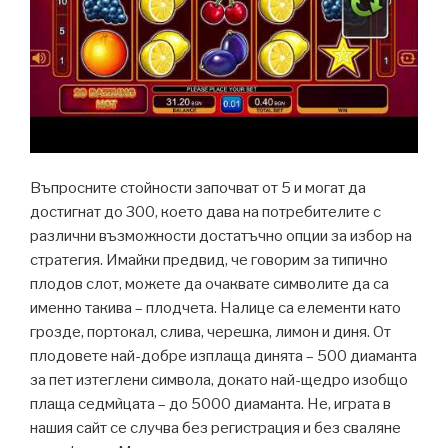
Въпросните стойности започват от 5 и могат да
достигнат до 300, което дава на потребителите с
различни възможности достатъчно опции за избор на
стратегия. Имайки предвид, че говорим за типично
плодов слот, можете да очаквате символите да са
именно такива – плодчета. Налице са елементи като
грозде, портокал, слива, черешка, лимон и диня. От
плодовете най-добре изплаща динята – 500 диаманта
за пет изтеглени символа, докато най-щедро изобщо
плаща седмѝцата – до 5000 диаманта. Не, играта в
нашия сайт се случва без регистрация и без сваляне