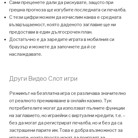
Сами преценете дали да рискувате, защото при
грешна прогноза ще изгубите последната си печалба.
С тези цифри можем да изчислим каква е средната
възвръщаемост, която даденото заглавие ще ни
предостави в един дългосрочен план.
Достатъчно е да заредите играта в мобилния си
браузър и можете да започнете да ѝ се
наслаждавате.
Други Видео Слот игри
Режимът на безплатна игра се различава значително
от реалното преживяване в онлайн казино. Тук
потребителите могат да използват пълните функции
на заглавието, но играейки с виртуални кредити, т.е. –
без да могат да регистрират печалба, но и без да са
застрашени парите им. Това е добра възможност за
играчите, които просто искат да поиграят за