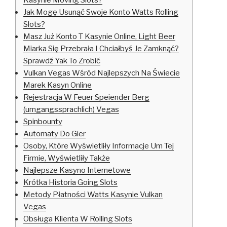
Kasynie Moving Slots?
Jak Mogę Usunąć Swoje Konto Watts Rolling
Slots?
Masz Już Konto T Kasynie Online, Light Beer
Miarka Się Przebrała I Chciałbyś Je Zamknąć?
Sprawdź Yak To Zrobić
Vulkan Vegas Wśród Najlepszych Na Świecie
Marek Kasyn Online
Rejestracja W Feuer Speiender Berg
(umgangssprachlich) Vegas
Spinbounty
Automaty Do Gier
Osoby, Które Wyświetliły Informacje Um Tej
Firmie, Wyświetliły Także
Najlepsze Kasyno Internetowe
Krótka Historia Going Slots
Metody Płatności Watts Kasynie Vulkan
Vegas
Obsługa Klienta W Rolling Slots