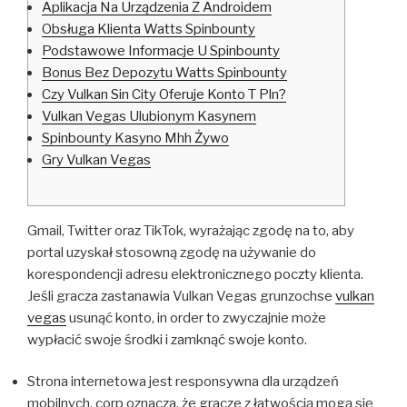
Aplikacja Na Urządzenia Z Androidem
Obsługa Klienta Watts Spinbounty
Podstawowe Informacje U Spinbounty
Bonus Bez Depozytu Watts Spinbounty
Czy Vulkan Sin City Oferuje Konto T Pln?
Vulkan Vegas Ulubionym Kasynem
Spinbounty Kasyno Mhh Żywo
Gry Vulkan Vegas
Gmail, Twitter oraz TikTok, wyrażając zgodę na to, aby
portal uzyskał stosowną zgodę na używanie do
korespondencji adresu elektronicznego poczty klienta.
Jeśli gracza zastanawia Vulkan Vegas grunzochse
vulkan
vegas
usunąć konto, in order to zwyczajnie może
wypłacić swoje środki i zamknąć swoje konto.
Strona internetowa jest responsywna dla urządzeń
mobilnych, corp oznacza, że gracze z łatwością mogą się