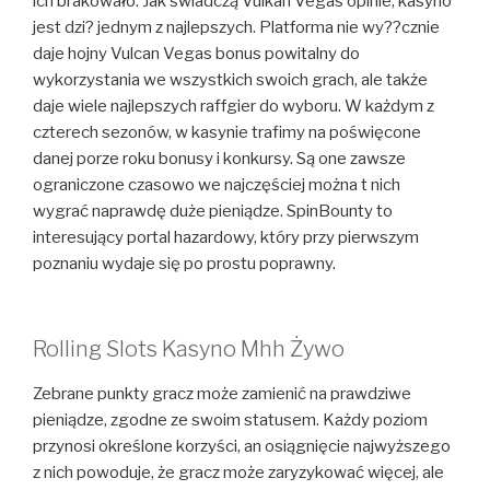
ich brakowało. Jak świadczą Vulkan Vegas opinie, kasyno
jest dzi? jednym z najlepszych. Platforma nie wy??cznie
daje hojny Vulcan Vegas bonus powitalny do
wykorzystania we wszystkich swoich grach, ale także
daje wiele najlepszych raffgier do wyboru. W każdym z
czterech sezonów, w kasynie trafimy na poświęcone
danej porze roku bonusy i konkursy. Są one zawsze
ograniczone czasowo we najczęściej można t nich
wygrać naprawdę duże pieniądze. SpinBounty to
interesujący portal hazardowy, który przy pierwszym
poznaniu wydaje się po prostu poprawny.
Rolling Slots Kasyno Mhh Żywo
Zebrane punkty gracz może zamienić na prawdziwe
pieniądze, zgodne ze swoim statusem. Każdy poziom
przynosi określone korzyści, an osiągnięcie najwyższego
z nich powoduje, że gracz może zaryzykować więcej, ale