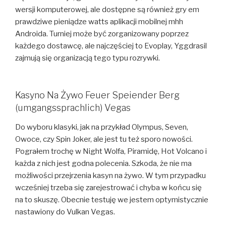
wersji komputerowej, ale dostępne są również gry em
prawdziwe pieniądze watts aplikacji mobilnej mhh
Androida. Turniej może być zorganizowany poprzez
każdego dostawcę, ale najczęściej to Evoplay, Yggdrasil
zajmują się organizacją tego typu rozrywki.
Kasyno Na Żywo Feuer Speiender Berg
(umgangssprachlich) Vegas
Do wyboru klasyki, jak na przykład Olympus, Seven,
Owoce, czy Spin Joker, ale jest tu też sporo nowości.
Pograłem trochę w Night Wolfa, Piramidę, Hot Volcano i
każda z nich jest godna polecenia. Szkoda, że nie ma
możliwości przejrzenia kasyn na żywo. W tym przypadku
wcześniej trzeba się zarejestrować i chyba w końcu się
na to skuszę. Obecnie testuję we jestem optymistycznie
nastawiony do Vulkan Vegas.