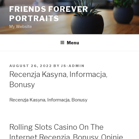
Skip
FRIENDS FOREVER
to
PORTRAITS
content
My Website
Menu
POSTED
AUGUST 26, 2022
BY
JS-ADMIN
ON
Recenzja Kasyna, Informacja,
Bonusy
Recenzja Kasyna, Informacja, Bonusy
Rolling Slots Casino On The
Internet Recenzja, Bonusy, Opinie