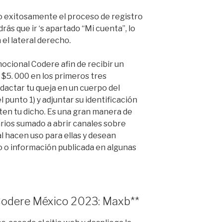
 exitosamente el proceso de registro
rás que ir ‘s apartado “Mi cuenta”, lo
el lateral derecho.
ocional Codere afin de recibir un
 $5. 000 en los primeros tres
actar tu queja en un cuerpo del
 punto 1) y adjuntar su identificación
iten tu dicho. Es una gran manera de
arios sumado a abrir canales sobre
l hacen uso para ellas y desean
 o información publicada en algunas
odere México 2023: Maxb**