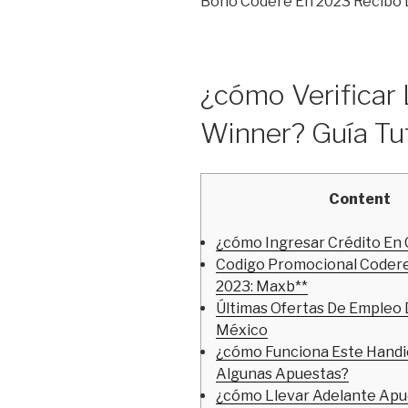
Bono Codere En 2023 Recibo 
¿cómo Verificar
Winner? Guía Tu
Content
¿cómo Ingresar Crédito En
Codigo Promocional Coder
2023: Maxb**
Últimas Ofertas De Empleo
México
¿cómo Funciona Este Handi
Algunas Apuestas?
¿cómo Llevar Adelante Apu