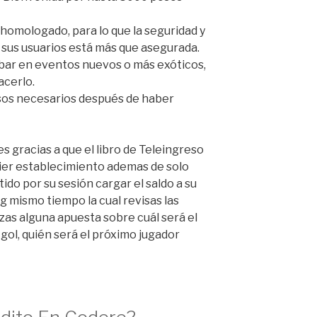
homologado, para lo que la seguridad y
 sus usuarios está más que asegurada.
bar en eventos nuevos o más exóticos,
acerlo.
asos necesarios después de haber
es gracias a que el libro de Teleingreso
quier establecimiento ademas de solo
ido por su sesión cargar el saldo a su
ng mismo tiempo la cual revisas las
izas alguna apuesta sobre cuál será el
gol, quién será el próximo jugador