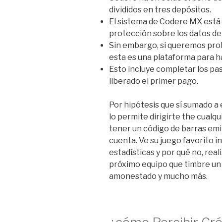
divididos en tres depósitos.
El sistema de Codere MX está 
protección sobre los datos de
Sin embargo, si queremos pro
esta es una plataforma para h
Esto incluye completar los p
liberado el primer pago.
Por hipótesis que sí sumado a 
lo permite dirigirte the cual
tener un código de barras emit
cuenta. Ve su juego favorito i
estadísticas y por qué no, real
próximo equipo que timbre un 
amonestado y mucho más.