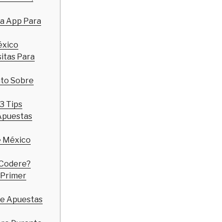
a App Para
éxico
itas Para
to Sobre
3 Tips
Apuestas
e México
 Codere?
 Primer
re Apuestas