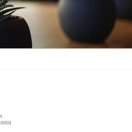
t
 10001