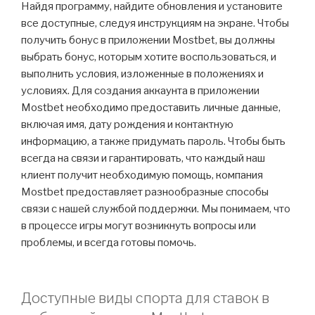
Найдя программу, найдите обновления и установите
все доступные, следуя инструкциям на экране. Чтобы
получить бонус в приложении Mostbet, вы должны
выбрать бонус, которым хотите воспользоваться, и
выполнить условия, изложенные в положениях и
условиях. Для создания аккаунта в приложении
Mostbet необходимо предоставить личные данные,
включая имя, дату рождения и контактную
информацию, а также придумать пароль. Чтобы быть
всегда на связи и гарантировать, что каждый наш
клиент получит необходимую помощь, компания
Mostbet предоставляет разнообразные способы
связи с нашей службой поддержки. Мы понимаем, что
в процессе игры могут возникнуть вопросы или
проблемы, и всегда готовы помочь.
Доступные виды спорта для ставок в