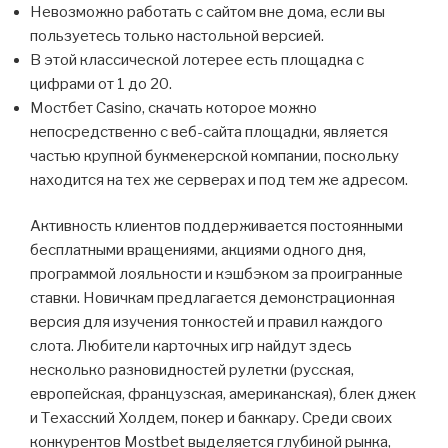
Невозможно работать с сайтом вне дома, если вы
пользуетесь только настольной версией.
В этой классической лотерее есть площадка с
цифрами от 1 до 20.
Мостбет Casino, скачать которое можно
непосредственно с веб-сайта площадки, является
частью крупной букмекерской компании, поскольку
находится на тех же серверах и под тем же адресом.
Активность клиентов поддерживается постоянными
бесплатными вращениями, акциями одного дня,
программой лояльности и кэшбэком за проигранные
ставки. Новичкам предлагается демонстрационная
версия для изучения тонкостей и правил каждого
слота. Любители карточных игр найдут здесь
несколько разновидностей рулетки (русская,
европейская, французская, американская), блек джек
и Техасский Холдем, покер и баккару. Среди своих
конкурентов Mostbet выделяется глубиной рынка,