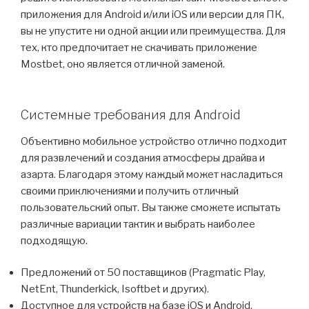
приложения для Android и/или iOS или версии для ПК,
вы не упустите ни одной акции или преимущества. Для
тех, кто предпочитает не скачивать приложение
Mostbet, оно является отличной заменой.
Системные требования для Android
Объективно мобильное устройство отлично подходит
для развлечений и создания атмосферы драйва и
азарта. Благодаря этому каждый может насладиться
своими приключениями и получить отличный
пользовательский опыт. Вы также сможете испытать
различные вариации тактик и выбрать наиболее
подходящую.
Предложений от 50 поставщиков (Pragmatic Play,
NetEnt, Thunderkick, Isoftbet и других).
Доступное для устройств на базе iOS и Android,