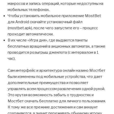
макросов и запись операций, которые недоступны на
мобильных телефонах.
Чтобы установить мобильное приложение MostBet
для Android скачайте установочный файл
(mostbet.apk), после чего запустите его – процесс
проходит автоматически.
В их числе «Игра дня», где выдаются пакеты
бесплатных вращений в акционных автоматах, а также
проводится розыгрыш джекпота (с интервалом в 1
час).
Сам интерфейс и архитектура онлайн казино Мостбет
были изменены под мобильные устройства, что дает
дополнительные преимущества и позволяет
управлять всем процессом развлечения одной рукой.
Это крутая возможность забыть о трудностях и
Мостбет скачать бесплатно для личного пользования.
К тому же все прежние достижения и сам аккаунт
сохраняются, а значит переживать обычному игроку