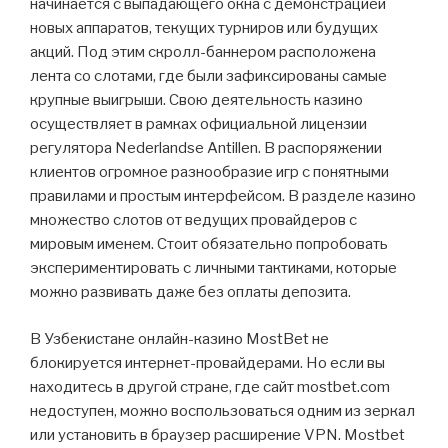
начинается с выпадающего окна с демонстрацией
новых аппаратов, текущих турниров или будущих
акций. Под этим скролл-баннером расположена
лента со слотами, где были зафиксированы самые
крупные выигрыши. Свою деятельность казино
осуществляет в рамках официальной лицензии
регулятора Nederlandse Antillen. В распоряжении
клиентов огромное разнообразие игр с понятными
правилами и простым интерфейсом. В разделе казино
множество слотов от ведущих провайдеров с
мировым именем. Стоит обязательно попробовать
экспериментировать с личными тактиками, которые
можно развивать даже без оплаты депозита.
В Узбекистане онлайн-казино MostBet не
блокируется интернет-провайдерами. Но если вы
находитесь в другой стране, где сайт mostbet.com
недоступен, можно воспользоваться одним из зеркал
или установить в браузер расширение VPN. Mostbet