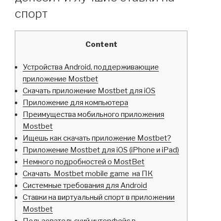
спорт
Content
Устройства Android, поддерживающие
приложение Mostbet
Скачать приложение Mostbet для iOS
Приложение для компьютера
Преимущества мобильного приложения
Mostbet
Ищешь как скачать приложение Mostbet?
Приложение Mostbet для iOS (iPhone и iPad)
Немного подробностей о MostBet
Скачать Mostbet mobile game на ПК
Системные требования для Android
Ставки на виртуальный спорт в приложении
Mostbet