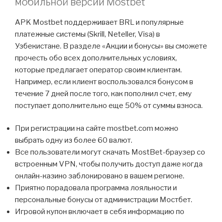
мобильной версии Mostbet
APK Mostbet поддерживает BRL и популярные
платежные системы (Skrill, Neteller, Visa) в
Узбекистане. В разделе «Акции и бонусы» вы сможете
прочесть обо всех дополнительных условиях,
которые предлагает оператор своим клиентам.
Например, если клиент воспользовался бонусом в
течение 7 дней после того, как пополнил счет, ему
поступает дополнительно еще 50% от суммы взноса.
При регистрации на сайте mostbet.com можно
выбрать одну из более 60 валют.
Все пользователи могут скачать MostBet-браузер со
встроенным VPN, чтобы получить доступ даже когда
онлайн-казино заблокировано в вашем регионе.
Приятно порадовала программа лояльности и
персональные бонусы от администрации Мостбет.
Игровой купон включает в себя информацию по