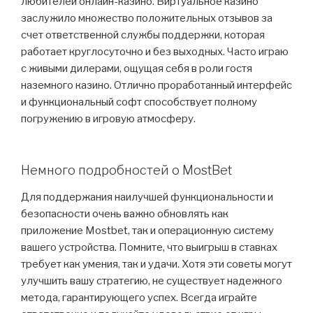
любителей онлайн-казино. Виртуальное казино
заслужило множество положительных отзывов за
счет ответственной службы поддержки, которая
работает круглосуточно и без выходных. Часто играю
с живыми дилерами, ощущая себя в роли гостя
наземного казино. Отлично проработанный интерфейс
и функциональный софт способствует полному
погружению в игровую атмосферу.
Немного подробностей о MostBet
Для поддержания наилучшей функциональности и
безопасности очень важно обновлять как
приложение Mostbet, так и операционную систему
вашего устройства. Помните, что выигрыш в ставках
требует как умения, так и удачи. Хотя эти советы могут
улучшить вашу стратегию, не существует надежного
метода, гарантирующего успех. Всегда играйте