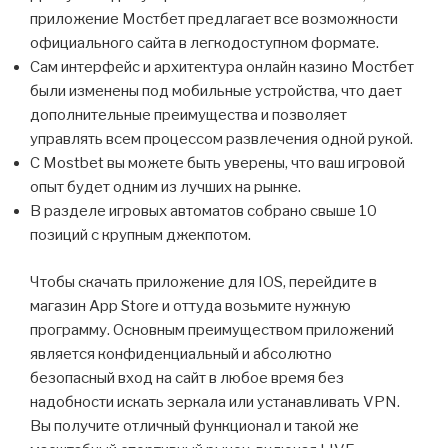
приложение Мостбет предлагает все возможности
официального сайта в легкодоступном формате.
Сам интерфейс и архитектура онлайн казино Мостбет
были изменены под мобильные устройства, что дает
дополнительные преимущества и позволяет
управлять всем процессом развлечения одной рукой.
С Mostbet вы можете быть уверены, что ваш игровой
опыт будет одним из лучших на рынке.
В разделе игровых автоматов собрано свыше 10
позиций с крупным джекпотом.
Чтобы скачать приложение для IOS, перейдите в
магазин App Store и оттуда возьмите нужную
программу. Основным преимуществом приложений
является конфиденциальный и абсолютно
безопасный вход на сайт в любое время без
надобности искать зеркала или устанавливать VPN.
Вы получите отличный функционал и такой же