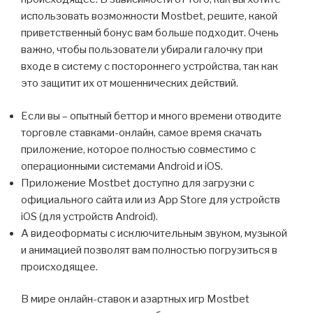
использовать возможности Mostbet, решите, какой
приветственный бонус вам больше подходит. Очень
важно, чтобы пользователи убирали галочку при
входе в систему с постороннего устройства, так как
это защитит их от мошеннических действий.
Если вы – опытный беттор и много времени отводите
торговле ставками-онлайн, самое время скачать
приложение, которое полностью совместимо с
операционными системами Android и iOS.
Приложение Mostbet доступно для загрузки с
официального сайта или из App Store для устройств
iOS (для устройств Android).
А видеоформаты с исключительным звуком, музыкой
и анимацией позволят вам полностью погрузиться в
происходящее.
В мире онлайн-ставок и азартных игр Mostbet