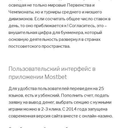
освещая не только мировые Первенства и
Чемпионаты, но и турниры среднего и низшего
дивизионов. Если сосчитать общее число ставок в
день, то оно приближается к ! Согласитесь, это –
внушительная цифра для букмекера, который
основную деятельность развернул в странах
постсоветского пространства.
Пользовательский интерфейс в
приложении Mostbet
Для удобства пользователей переведен на 25
языков, есть и узбекский. Пополнить счет, подать
заявку на вывод денег, выбрать секцию с нужными
играми можно в 2-3 клика. С 2014 года запущена
современная версия сайта вместе с онлайн-казино.