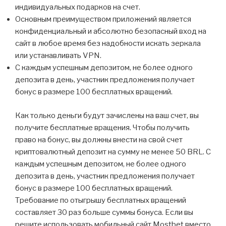
индивидуальных подарков на счет.
Основным преимуществом приложений является
конфиденциальный и абсолютно безопасный вход на
сайт в любое время без надобности искать зеркала
или устанавливать VPN.
С каждым успешным депозитом, не более одного
депозита в день, участник предложения получает
бонус в размере 100 бесплатных вращений.
Как только деньги будут зачислены на ваш счет, вы
получите бесплатные вращения. Чтобы получить
право на бонус, вы должны внести на свой счет
криптовалютный депозит на сумму не менее 50 BRL. С
каждым успешным депозитом, не более одного
депозита в день, участник предложения получает
бонус в размере 100 бесплатных вращений.
Требование по отыгрышу бесплатных вращений
составляет 30 раз больше суммы бонуса. Если вы
решите использовать мобильный сайт Mostbet вместо