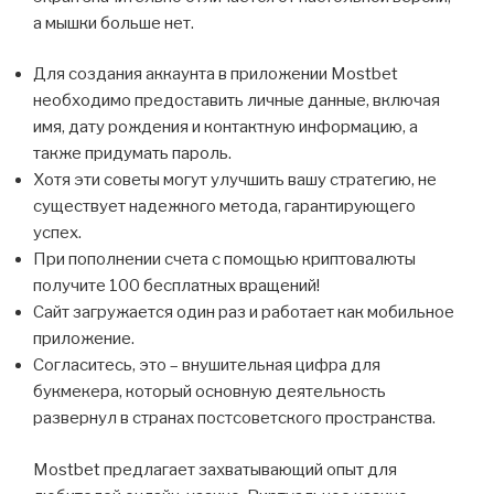
а мышки больше нет.
Для создания аккаунта в приложении Mostbet
необходимо предоставить личные данные, включая
имя, дату рождения и контактную информацию, а
также придумать пароль.
Хотя эти советы могут улучшить вашу стратегию, не
существует надежного метода, гарантирующего
успех.
При пополнении счета с помощью криптовалюты
получите 100 бесплатных вращений!
Сайт загружается один раз и работает как мобильное
приложение.
Согласитесь, это – внушительная цифра для
букмекера, который основную деятельность
развернул в странах постсоветского пространства.
Mostbet предлагает захватывающий опыт для