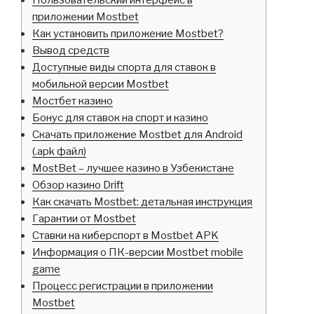
Пользовательский интерфейс в
приложении Mostbet
Как установить приложение Mostbet?
Вывод средств
Доступные виды спорта для ставок в
мобильной версии Mostbet
Мостбет казино
Бонус для ставок на спорт и казино
Скачать приложение Mostbet для Android
(.apk файл)
MostBet – лучшее казино в Узбекистане
Обзор казино Drift
Как скачать Mostbet: детальная инструкция
Гарантии от Mostbet
Ставки на киберспорт в Mostbet APK
Информация о ПК-версии Mostbet mobile
game
Процесс регистрации в приложении
Mostbet