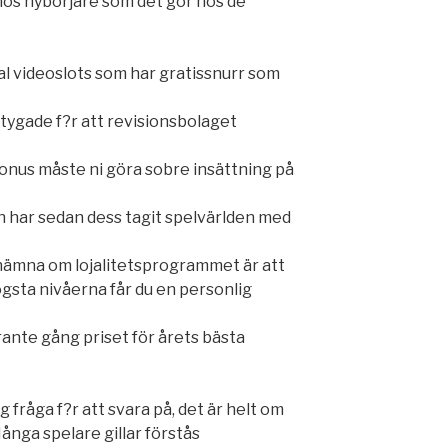
os nybörjare som det gör hos de
al videoslots som har gratissnurr som
tygade f?r att revisionsbolaget
bonus måste ni göra sobre insättning på
 har sedan dess tagit spelvärlden med
 nämna om lojalitetsprogrammet är att
ögsta nivåerna får du en personlig
ante gång priset för årets bästa
 fråga f?r att svara på, det är helt om
ånga spelare gillar förstås