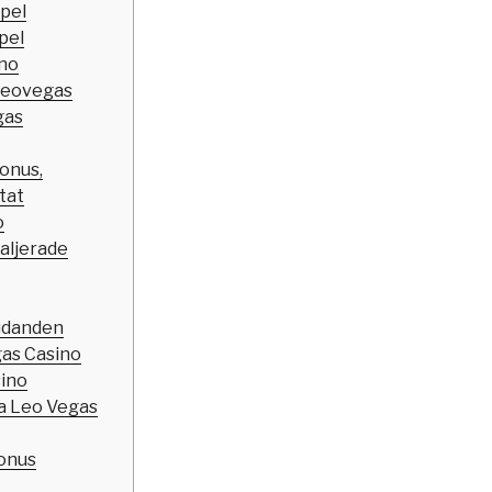
spel
pel
ino
Leovegas
gas
onus,
tat
o
taljerade
udanden
as Casino
ino
a Leo Vegas
onus