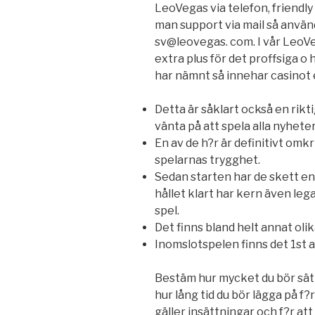
LeoVegas via telefon, friendly
man support via mail så använ
sv@leovegas. com. I vår LeoVe
extra plus för det proffsiga 
har nämnt så innehar casinot e
Detta är såklart också en rikt
vänta på att spela alla nyhete
En av de h?r är definitivt omkr
spelarnas trygghet.
Sedan starten har de skett e
hållet klart har kern även legat
spel.
Det finns bland helt annat oli
Inomslotspelen finns det 1st a
Bestäm hur mycket du bör sätt
hur lång tid du bör lägga på f?
gäller insättningar och f?r att s