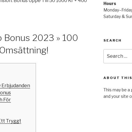
sion: Bonus Uppe Till 50 1000 Kr + 400
Hours
Monday–Frida
Saturday & S
o Bonus 2023 » 100
SEARCH
 Omsättning!
Search
for:
ABOUT THIS
O Erbjudanden
This may be a 
Bonus
and your site 
h För
Ett Tryggt