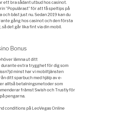
r ett bra sådant utbud hos casinot.
rin ”Populärast” för att få speltips på
ra och bäst just nu. Sedan 2019 kan du
ante gång hos casinot och den första
så det går lika fint via din mobil.
sino Bonus
ehöver lämna ut ditt
durante extra trygghet för dig som
issn?jd minst har vi mobiltjänsten
rån ditt sparbuch med hjälp av e-
der alltså betalningsmetoder som
mmenderar främst Swish och Trustly för
a på pengarna.
 and conditions på LeoVegas Online