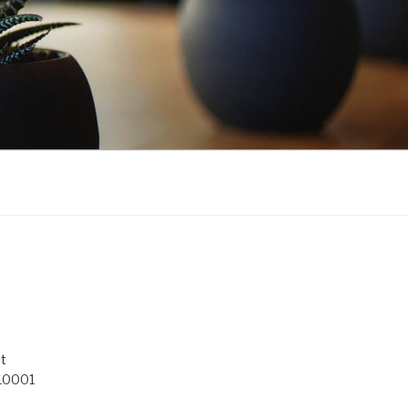
t
 10001