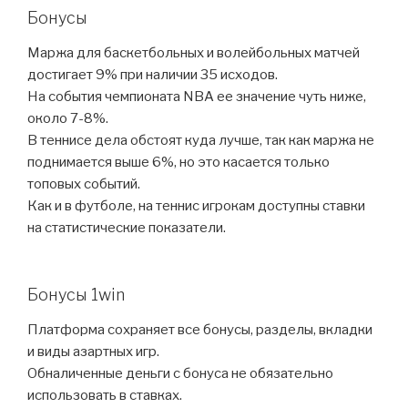
Бонусы
Маржа для баскетбольных и волейбольных матчей
достигает 9% при наличии 35 исходов.
На события чемпионата NBA ее значение чуть ниже,
около 7-8%.
В теннисе дела обстоят куда лучше, так как маржа не
поднимается выше 6%, но это касается только
топовых событий.
Как и в футболе, на теннис игрокам доступны ставки
на статистические показатели.
Бонусы 1win
Платформа сохраняет все бонусы, разделы, вкладки
и виды азартных игр.
Обналиченные деньги с бонуса не обязательно
использовать в ставках.