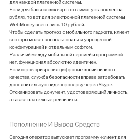
для каждой платежной системы.
Если для банковских карт это лимит установлен на
рублях, то вот для электронной платежной системы
WebMoney всего лишь 10 рублей.
Чтобы сделать прогноз с мобильного гаджета, клиент
конторы может воспользоваться упрощенной
конфигурацией и отдельным софтом.
Различий между мобильной версией и программой
нет, функционал абсолютно идентичен.
Если игрок прикрепил цифровые копии низкого
качества, служба безопасности вправе затребовать
дополнительную видеопроверку через Skype.
Отсканировать документ, удостоверяющий личность,
а также платежные реквизиты.
Пополнение И Вывод Средств
Сегодня оператор выпускает программу-клиент для