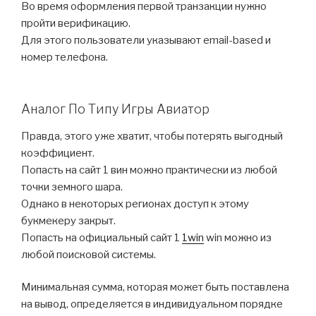
Во время оформления первой транзакции нужно
пройти верификацию.
Для этого пользователи указывают email-based и
номер телефона.
Аналог По Типу Игры Авиатор
Правда, этого уже хватит, чтобы потерять выгодный
коэффициент.
Попасть на сайт 1 вин можно практически из любой
точки земного шара.
Однако в некоторых регионах доступ к этому
букмекеру закрыт.
Попасть на официальный сайт 1
1win
win можно из
любой поисковой системы.
Минимальная сумма, которая может быть поставлена
на вывод, определяется в индивидуальном порядке