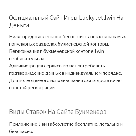
Официальный Сайт Игры Lucky Jet 1win На
Деньги
Ниже представлены особенности ставок в пяти самых
популярных разделах букмекерской конторы.
Верификация в букмекерской конторе 1win
необязательная.
Администрация сервиса может затребовать
подтверждение данных в индивидуальном порядке.
Для полноценного использования сайта достаточно
простой регистрации.
Виды Ставок На Сайте Букмекера
Приложение 1 вин абсолютно бесплатно, легально и
безопасно.