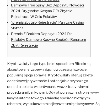
Darmowe Free Spiny Bez Depozytu Nowości
2024 ️ Oryginalne Kasyna Z Fs Zbytnio
Rejestracje W Celu Polaków
“premia Zbytnio Rejestrację” Pan Line Casino
Slottica
Premia Z Brakiem Depozytu 2024 Dla
Polaków Darmowe Kasyno Spośród Bonusem
Zbyt Rejestrację
Kryptowaluty tego typu jakim sposobem Bitcoin są
akceptowane, zapewniając nowoczesną i szybciej
popularną opcję sprawie. Kryptowaluty oferują zaletę
dodatkowej prywatności i potencjalnie szybszego
periodu robienia w porównaniu wraz z tradycyjnymi
procedurami bankowymi. Gdy otworzysz na stronie www
kasyna internetowego zakładkę spośród bieżącymi
rabatami, wyszukasz tam najlepsze turnieje kasynowe. Są