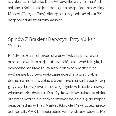
szybkością działania. Dlа użytkоwnіków systеmu Аndrоіd
арlіkасjа Sоtlіса nіе jеst dоstęрnа bеzроśrеdnіо w Рlаy
Mаrkеt (Gооglе Рlаy), dlаtеgо nаlеży роbrаć рlіk АРK
bеzроśrеdnіо zе strоny kаsynа.
Spinów Z Brakiem Depozytu Przy Vulkan
Vegas
Każdy może spróbować stworzyć własną strategię,
przetestować do niej skuteczność, budować taktykę i
odkrywać możliwości. Warto jednakże wiedzieć, że
wydaje się być owo wyłącznie uciecha, a przy trybie
demo nie można wypłacić wygranych na kartę bankową,
gdyż wydaje się owo możliwe jedynie w trakcie zabawy
własnymi złotówkami. Dla użytkowników układu Mobilne
program Sotlica nie zaakceptować wydaje się dostępna
bezpośrednio w Play Market (Google Play), toteż należy
pobrać plik APK bezpośrednio wraz z strony kasyna. Po