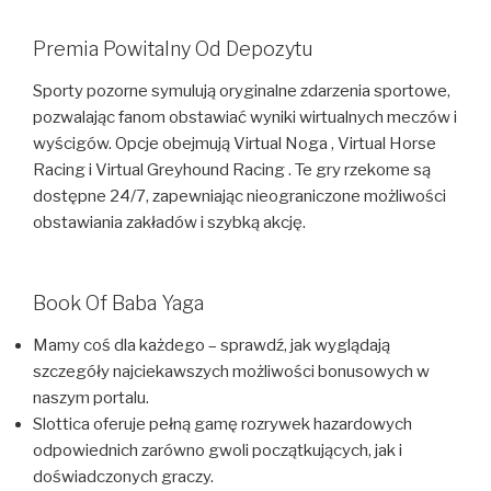
Premia Powitalny Od Depozytu
Sporty pozorne symulują oryginalne zdarzenia sportowe,
pozwalając fanom obstawiać wyniki wirtualnych meczów i
wyścigów. Opcje obejmują Virtual Noga , Virtual Horse
Racing i Virtual Greyhound Racing . Te gry rzekome są
dostępne 24/7, zapewniając nieograniczone możliwości
obstawiania zakładów i szybką akcję.
Book Of Baba Yaga
Mamy coś dla każdego – sprawdź, jak wyglądają
szczegóły najciekawszych możliwości bonusowych w
naszym portalu.
Slottica oferuje pełną gamę rozrywek hazardowych
odpowiednich zarówno gwoli początkujących, jak i
doświadczonych graczy.