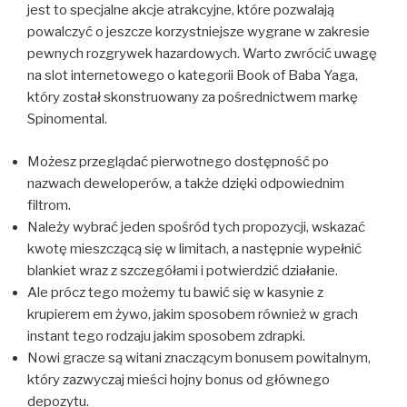
jest to specjalne akcje atrakcyjne, które pozwalają
powalczyć o jeszcze korzystniejsze wygrane w zakresie
pewnych rozgrywek hazardowych. Warto zwrócić uwagę
na slot internetowego o kategorii Book of Baba Yaga,
który został skonstruowany za pośrednictwem markę
Spinomental.
Możesz przeglądać pierwotnego dostępność po
nazwach deweloperów, a także dzięki odpowiednim
filtrom.
Należy wybrać jeden spośród tych propozycji, wskazać
kwotę mieszczącą się w limitach, a następnie wypełnić
blankiet wraz z szczegółami i potwierdzić działanie.
Ale prócz tego możemy tu bawić się w kasynie z
krupierem em żywo, jakim sposobem również w grach
instant tego rodzaju jakim sposobem zdrapki.
Nowi gracze są witani znaczącym bonusem powitalnym,
który zazwyczaj mieści hojny bonus od głównego
depozytu.