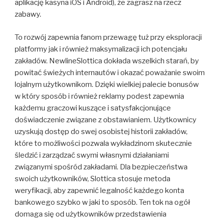
aplikację kasyna iOS i Android), że zagrasz na rzecz
zabawy.
To rozwój zapewnia fanom przewagę tuż przy eksploracji
platformy jak i również maksymalizacji ich potencjału
zakładów. NewlineSlottica dokłada wszelkich starań, by
powitać świeżych internautów i okazać poważanie swoim
lojalnym użytkownikom. Dzięki wielkiej palecie bonusów
w który sposób i również reklamy podest zapewnia
każdemu graczowi kuszące i satysfakcjonujące
doświadczenie związane z obstawianiem. Użytkownicy
uzyskują dostęp do swej osobistej historii zakładów,
które to możliwości pozwala wykładzinom skutecznie
śledzić i zarządzać swymi własnymi działaniami
związanymi spośród zakładami. Dla bezpieczeństwa
swoich użytkowników, Slottica stosuje metoda
weryfikacji, aby zapewnić legalność każdego konta
bankowego szybko w jaki to sposób. Ten tok na ogół
domaga się od użytkowników przedstawienia