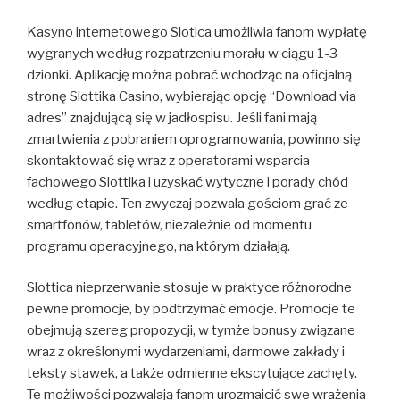
Kasyno internetowego Slotica umożliwia fanom wypłatę
wygranych według rozpatrzeniu morału w ciągu 1-3
dzionki. Aplikację można pobrać wchodząc na oficjalną
stronę Slottika Casino, wybierając opcję “Download via
adres” znajdującą się w jadłospisu. Jeśli fani mają
zmartwienia z pobraniem oprogramowania, powinno się
skontaktować się wraz z operatorami wsparcia
fachowego Slottika i uzyskać wytyczne i porady chód
według etapie. Ten zwyczaj pozwala gościom grać ze
smartfonów, tabletów, niezależnie od momentu
programu operacyjnego, na którym działają.
Slottica nieprzerwanie stosuje w praktyce różnorodne
pewne promocje, by podtrzymać emocje. Promocje te
obejmują szereg propozycji, w tymże bonusy związane
wraz z określonymi wydarzeniami, darmowe zakłady i
teksty stawek, a także odmienne ekscytujące zachęty.
Te możliwości pozwalają fanom urozmaicić swe wrażenia