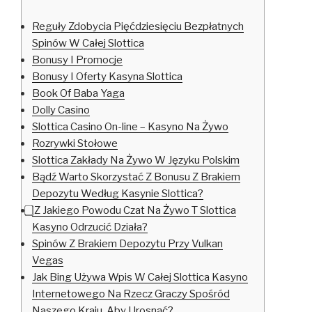
Reguły Zdobycia Pięćdziesięciu Bezpłatnych
Spinów W Całej Slottica
Bonusy I Promocje
Bonusy I Oferty Kasyna Slottica
Book Of Baba Yaga
Dolly Casino
Slottica Casino On-line – Kasyno Na Żywo
Rozrywki Stołowe
Slottica Zakłady Na Żywo W Języku Polskim
Bądź Warto Skorzystać Z Bonusu Z Brakiem
Depozytu Według Kasynie Slottica?
⃣ Z Jakiego Powodu Czat Na Żywo T Slottica
Kasyno Odrzucić Działa?
Spinów Z Brakiem Depozytu Przy Vulkan
Vegas
Jak Bing Używa Wpis W Całej Slottica Kasyno
Internetowego Na Rzecz Graczy Spośród
Naszego Kraju, Aby Urosnąć?