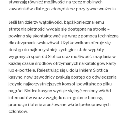
stwarzają również możliwości na rzecz mobilnych
zawodników, dlatego zdobędziesz pozytywne wrażenia.
Jeśli fan dzierży wątpliwości, bądź konieczna jemu
strategia płatności wydaje się dostępna na stronie –
powinno się skontaktować się wraz z pomocą techniczną
dla otrzymania wskazówki. Użytkownikom oferuje się
dostęp do najkorzystniejszych gier, stałe wypłaty
wygranych spośród Slotica oraz możliwość zażądania w
każdej czasie środków otrzymanych na katalogów karty
lub e-portfele. Rejestrując się u dołu linkiem Slottica
kasyno, nowi zawodnicy zyskują dostęp do odwiedzenia
jedynie najkorzystniejszych konsol i powitalnego pliku
nagród. Slotica kasyno wydaje się być ceniony wśród
internautów wraz z względu na regularne bonusy,
promocje i loterie aranżowane wśród pełnoprawnych
członków.