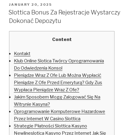
POSTED
JANUARY 20, 2025
ON
Slottica Bonus Za Rejestracje Wystarczy
Dokonać Depozytu
Content
Kontakt
Klub Online Slotica Twórcy Oprogramowania
Do Odwiedzenia Konsol
Pieniądze Wraz Z Ofe Lub Można Wypłacić
Pieniądze Z Ofe Przed Emeryturą? Gdy Zus
Wypłaca Pieniądze Wraz Z Ofe?
Jakim Sposobem Mogę Zalogować Się Na
Witrynie Kasyna?
Oprogramowanie Komputerowe Hazardowe
Przez Internet W Casino Slottica
Strategie Płatności Slottica Kasyno
Newlineslotica Kasyno Przez Internet Jak Się