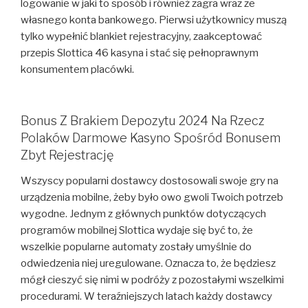
logowanie w jaki to sposób i również zagra wraz ze
własnego konta bankowego. Pierwsi użytkownicy muszą
tylko wypełnić blankiet rejestracyjny, zaakceptować
przepis Slottica 46 kasyna i stać się pełnoprawnym
konsumentem placówki.
Bonus Z Brakiem Depozytu 2024 Na Rzecz
Polaków Darmowe Kasyno Spośród Bonusem
Zbyt Rejestrację
Wszyscy popularni dostawcy dostosowali swoje gry na
urządzenia mobilne, żeby było owo gwoli Twoich potrzeb
wygodne. Jednym z głównych punktów dotyczących
programów mobilnej Slottica wydaje się być to, że
wszelkie popularne automaty zostały umyślnie do
odwiedzenia niej uregulowane. Oznacza to, że będziesz
mógł cieszyć się nimi w podróży z pozostałymi wszelkimi
procedurami. W teraźniejszych latach każdy dostawcy