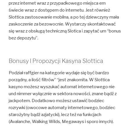
przez internet wraz z przypadkowego miejsca em
świecie wraz z dostępem do internetu. Jest również
Slottica zastosowanie mobilna, a po tej dziewczyny mała
zaskoczenie za bezowocnie. Wystarczy skontaktować
się wraz z obsługą techniczną Slotica i zapytać um “bonus
bez depozytu”.
Bonusy I Propozycji Kasyna Slottica
Podział raffgier na kategorie wydaje się być bardzo
porządny, a ilość filtrów” “jest znakomita. W Slottica
kasyno możesz wyszukać automat internetowego nie
und nimmer wyłącznie w sektora nowości, znane bądź z
jackpotem. Dodatkowo możesz ustawić bodziec
rozrywki (owocowe automaty internetowego, bodziec
starożytny bądź azjatycki), lecz też na funkcjach
(Avalanche, Walking Wilds, Megaways i sporo innych).