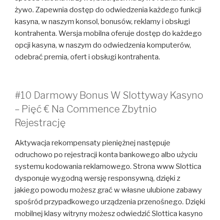
żywo. Zapewnia dostęp do odwiedzenia każdego funkcji
kasyna, w naszym konsol, bonusów, reklamy i obsługi
kontrahenta. Wersja mobilna oferuje dostęp do każdego
opcji kasyna, w naszym do odwiedzenia komputerów,
odebrać premia, ofert i obsługi kontrahenta.
#10 Darmowy Bonus W Slottyway Kasyno
– Pięć € Na Commence Zbytnio
Rejestrację
Aktywacja rekompensaty pieniężnej następuje
odruchowo po rejestracji konta bankowego albo użyciu
systemu kodowania reklamowego. Strona www Slottica
dysponuje wygodną wersję responsywną, dzięki z
jakiego powodu możesz grać w własne ulubione zabawy
spośród przypadkowego urządzenia przenośnego. Dzięki
mobilnej klasy witryny możesz odwiedzić Slottica kasyno