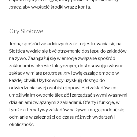
gracz, aby wypłacić środki wraz z konta.
Gry Stołowe
Jedną spośród zasadniczych zalet rejestrowania się na
Slottica wydaje się być otrzymanie dostępu do zakładów
na żywo. Zaangażuj się w emocje związane spośród
zakładami w okresie faktycznym, dostosowując własne
zakłady w miarę progresu gry i zwiększając emocje w
każdej chwili. Użytkownicy uzyskują dostęp do
odwiedzenia swej osobistej opowieści zakładów, co
umożliwia im owocnie śledzić i zarządzać swymi własnymi
działaniami związanymi z zakładami. Oferty i funkcje, w
tymże alternatywy zakładów na żywo, mogą poddać się
odmianie w zależności od czasu różnych wydarzeń i
okoliczności.