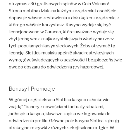
otrzymasz 30 gratisowych spinów w Coin Volcano!
Strona mobilna działa na każdym urządzeniu i osobiście
dopasuje własne zestawienia u dołu kątem urządzenia, z
którego właśnie korzystasz. Kasyno wydaje się być
licencjonowane w Curacao, które uważane wydaje się
zbyt jedną wraz z najkorzystniejszych władzy na rzecz
tych popularnych kasyn sieciowych. Żeby otrzymać tę
licencję, Slottica musiała spełnić układ restrykcyjnych
wymogów, świadczących o uczciwości i bezpieczeństwie
owego obszaru do odwiedzenia gry hazardowej.
Bonusy I Promocje
W górnej części ekranu Slottica kasyno członkowie
znajdą” “banery z nowościami i actually rabatami,
jadłospisu kasyna, klawisze zapisu we logowania do
odwiedzenia profilu. Główne pole kasyna Slotica zajmują
atrakcyjne rozrywki z różnych sekcji salonu raffgier. W