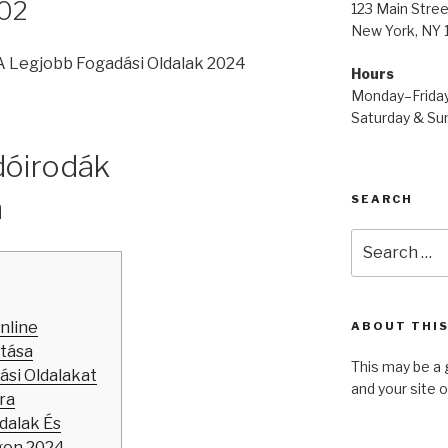
202
123 Main Stree
New York, NY
A Legjobb Fogadási Oldalak 2024
Hours
Monday–Frida
Saturday & S
dóirodák
n
SEARCH
Search
for:
nline
ABOUT THIS
ztása
This may be a 
ási Oldalakat
and your site 
ra
dalak És
gon 2024