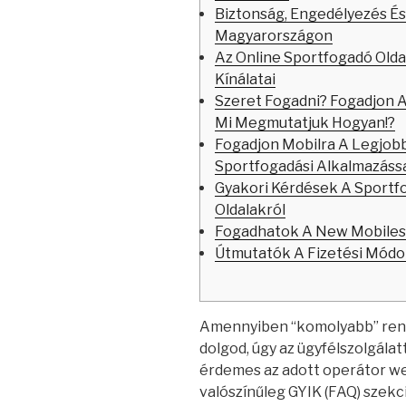
Biztonság, Engedélyezés És
Magyarországon
Az Online Sportfogadó Olda
Kínálatai
Szeret Fogadni? Fogadjon A
Mi Megmutatjuk Hogyan!?
Fogadjon Mobilra A Legjob
Sportfogadási Alkalmazáss
Gyakori Kérdések A Sportf
Oldalakról
Fogadhatok A New Mobile
Útmutatók A Fizetési Módo
Amennyiben “komolyabb” renom
dolgod, úgy az ügyfélszolgálat
érdemes az adott operátor we
valószínűleg GYIK (FAQ) szekci