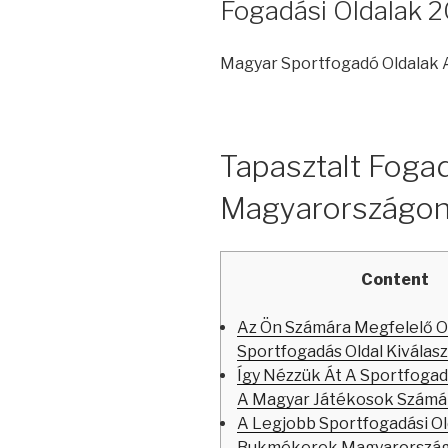
Fogadási Oldalak 
Magyar Sportfogadó Oldalak 
Tapasztalt Foga
Magyarországo
Content
Az Ön Számára Megfelelő O
Sportfogadás Oldal Kiválas
Így Nézzük Át A Sportfogad
A Magyar Játékosok Számá
A Legjobb Sportfogadási Ol
Bukmékerek Magyarorszá