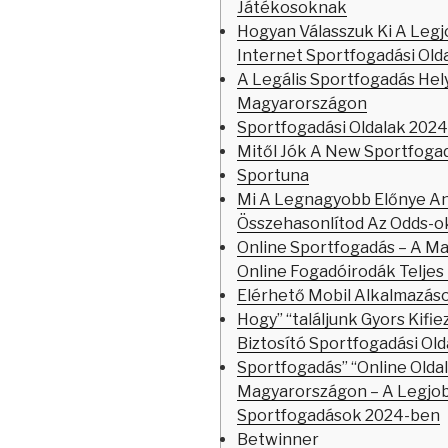
Játékosoknak
Hogyan Válasszuk Ki A Leg
Internet Sportfogadási Old
A Legális Sportfogadás Hel
Magyarországon
Sportfogadási Oldalak 2024
Mitől Jók A New Sportfogad
Sportuna
Mi A Legnagyobb Előnye An
Összehasonlítod Az Odds-o
Online Sportfogadás – A M
Online Fogadóirodák Teljes 
Elérhető Mobil Alkalmazás
Hogy” “találjunk Gyors Kifie
Biztosító Sportfogadási Old
Sportfogadás” “Online Olda
Magyarországon – A Legjo
Sportfogadások 2024-ben
Betwinner