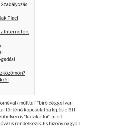
 Szabályozás
lak Piaci
z Interneten,
b
al
ogadási
szközömön?
król
éval / múlttal” “bíró céggel van
tal történő kapcsolatba lépés előtt
bhelyén is “kutakodni”, mert
óval is rendelkezik. És bizony nagyon