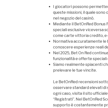
I giocatori possono permetter
queste missioni, il quale sono
nel negozio del casinò.
Mediante il BetOnRed Bonus Fi
speciali esclusive viceversa 
come carte vittoria credito, e
Normativa accuratamente le be
conoscere esperienze reali deg
Nel 2025, Bet On Red continua
funzionalità e offerte speciali
Siamo realmente spiacenti che
prelevare le tue vincite.
Le BetOnRed recensioni sotto
osservare standard elevati di 
ogni caso, visita il sito uffici
“Registrati”. Nel BetOnRed Sc
supporto è costantemente pron