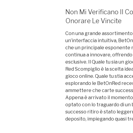
Non Mi Verificano Il C
Onorare Le Vincite
Con una grande assortimento d
un’interfaccia intuitiva, BetO
che un principale esponente n
continua a innovare, offrendo
esclusive. Il Quale tu sia un g
Red Scompiglio è la scelta idea
gioco online. Quale tu stia a
esplorando le BetOnRed rece
ammettere che carte successo 
Appena è arrivato il momento v
optato con lo traguardo di un 
successo ritiro è stato legge
deposito, impiegando quasi tre