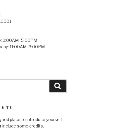
t
 10001
y: 9:00AM–5:00PM
unday: 11:00AM–3:00PM
Search
 SITE
good place to introduce yourself
or include some credits.