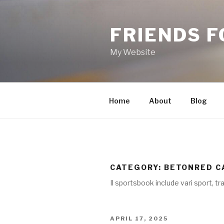
Skip
to
FRIENDS 
content
My Website
Home
About
Blog
CATEGORY:
BETONRED CA
Il sportsbook include vari sport, tr
POSTED
APRIL 17, 2025