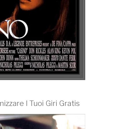
izzare I Tuoi Giri Gratis