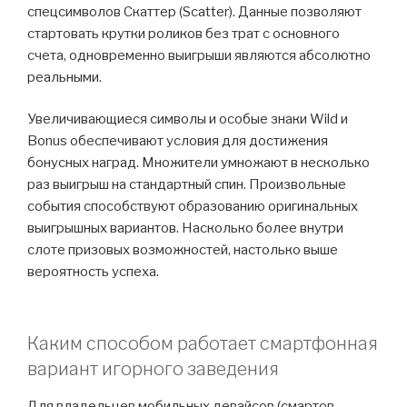
спецсимволов Скаттер (Scatter). Данные позволяют
стартовать крутки роликов без трат с основного
счета, одновременно выигрыши являются абсолютно
реальными.
Увеличивающиеся символы и особые знаки Wild и
Bonus обеспечивают условия для достижения
бонусных наград. Множители умножают в несколько
раз выигрыш на стандартный спин. Произвольные
события способствуют образованию оригинальных
выигрышных вариантов. Насколько более внутри
слоте призовых возможностей, настолько выше
вероятность успеха.
Каким способом работает смартфонная
вариант игорного заведения
Для владельцев мобильных девайсов (смартов,