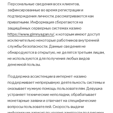
Персональные сведения всех клиентов,
зафиксированные во время регистрации и
подтверждения личности, рассматриваются как
приватными. Информация сберегаются на
защищённых серверных системах казино
https://www.gimnyagan.ru/
, к которым имеют доступ
исключительно некоторые работников внутренней
службы безопасности. Данные сведения не
обнародуются в открытую, не делятся третьим лицам,
не используются для получения любых видов
денежной пользы.
Поддержка ассистенции в интернет-казино
поддерживает непрерывную деятельность системы и
оказывает нужную помощь пользователям. Девушка
устраняет технические неполадки, обрабатывает
монетарные заявки и отвечает на специфические
вопросы пользователей. Скорость выдачи
информации зависит по уровня занятости поддержки