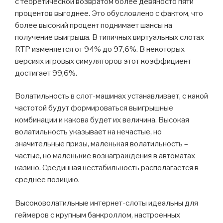
с теоретической возвратом более девяносто пяти
процентов выгоднее. Это обусловлено с фактом, что
более высокий процент поднимает шансы на
получение выигрыша. В типичных виртуальных слотах
RTP изменяется от 94% до 97,6%. В некоторых
версиях игровых симуляторов этот коэффициент
достигает 99,6%.
Волатильность в слот-машинах устанавливает, с какой
частотой будут формироваться выигрышные
комбинации и какова будет их величина. Высокая
волатильность указывает на нечастые, но
значительные призы, маленькая волатильность –
частые, но маленькие вознаграждения в автоматах
казино. Срединная нестабильность располагается в
среднее позицию.
Высоковолатильные интернет-слоты идеальны для
геймеров с крупным банкроллом, настроенных