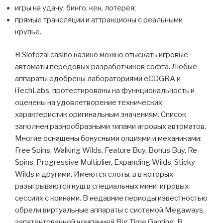
игры на удачу: бинго, кен, лотерея;
прямые трансляции и аттракционы с реальными
крупье.
В Slotozal casino казино можно отыскать игровые
автоматы передовых разработчиков софта. Любые
аппараты одобрены лабораториями eCOGRA и
iTechLabs, протестированы на функциональность и
оценены на удовлетворение технических
характеристик оригинальным значениям. Список
заполнен разнообразными типами игровых автоматов.
Многие оснащены бонусными опциями и механиками:
Free Spins, Walking Wilds, Feature Buy, Bonus Buy, Re-
Spins, Progressive Multiplier, Expanding Wilds, Sticky
Wilds и другими. Имеются слоты, в в которых
разыгрываются куш в специальных мини-игровых
сессиях с коинами. В недавние периоды известностью
обрели виртуальные аппараты с системой Megaways,
запатентованной компанией Big Time Gaming. В