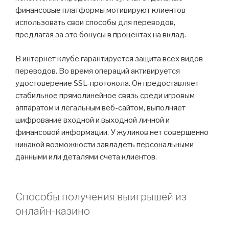
финансовые платформы мотивируют клиентов
использовать свои способы для переводов,
предлагая за это бонусы в процентах на вклад.
В интернет клубе гарантируется защита всех видов
переводов. Во время операций активируется
удостоверение SSL-протокола. Он предоставляет
стабильное прямолинейное связь среди игровым
аппаратом и легальным веб-сайтом, выполняет
шифрование входной и выходной личной и
финансовой информации. У жуликов нет совершенно
никакой возможности завладеть персональными
данными или деталями счета клиентов.
Способы получения выигрышей из
онлайн-казино