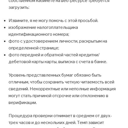
собственном кабинете на веб-ресурсе требуется
загрузить:
Извините, я не могу помочь с этой просьбой.
изображение налогоплательщика
идентификационного номера;
фото с удостоверением личности, раскрытым на
определенной странице;
фото передней и обратной частей кредитки/
дебетовой карты карты, выписка с счета в банке.
Уровень представленных бумаг обязано быть
отличным, чтобы сохранить четкую читаемость всей
сведений. Некорректные или неполные информация
могут стать причиной отсрочке или отклонению в
верификации.
Процедура проверки отнимает в среднем от двух-
трех часов и до нескольких дней. Темп зависит