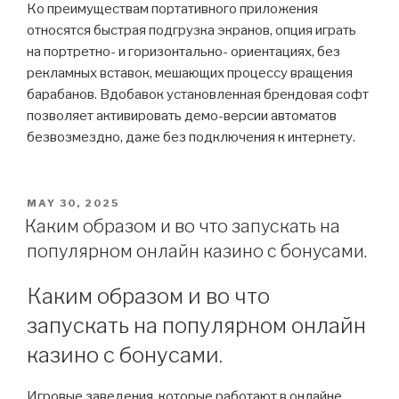
Ко преимуществам портативного приложения
относятся быстрая подгрузка экранов, опция играть
на портретно- и горизонтально- ориентациях, без
рекламных вставок, мешающих процессу вращения
барабанов. Вдобавок установленная брендовая софт
позволяет активировать демо-версии автоматов
безвозмездно, даже без подключения к интернету.
POSTED
MAY 30, 2025
ON
Каким образом и во что запускать на
популярном онлайн казино с бонусами.
Каким образом и во что
запускать на популярном онлайн
казино с бонусами.
Игровые заведения, которые работают в онлайне