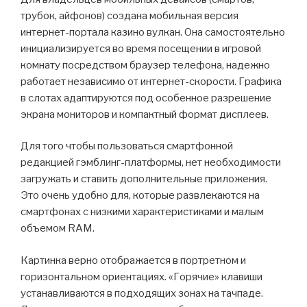
трубок, айфонов) создана мобильная версия
интернет-портала казино вулкан. Она самостоятельно
инициализируется во время посещении в игровой
комнату посредством браузер телефона, надежно
работает независимо от интернет-скорости. Графика
в слотах адаптируются под особенное разрешение
экрана мониторов и компактный формат дисплеев.
Для того чтобы пользоваться смартфонной
редакцией гэмблинг-платформы, нет необходимости
загружать и ставить дополнительные приложения.
Это очень удобно для, которые развлекаются на
смартфонах с низкими характеристиками и малым
объемом RAM.
Картинка верно отображается в портретном и
горизонтальном ориентациях. «Горячие» клавиши
устанавливаются в подходящих зонах на тачпаде.