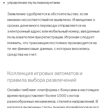
управление мультиаккаунтами.
Заявление одобряется в обстоятельстве, если
никаких несоответствий не выявлено. Извещение о
сроках денежного перевода отправляется на
электронный адрес или мобильный номер, введенные
пользователем при регистрации. Игрокам следует
помнить, что транзакция постоянно производится на
те же финансовые данные, с которых вносились
средства на счет.
Коллекция игровых автоматов и
правила выбора развлечений
Онлайн гэмблинг-платформа с бонусами в настоящее
время предоставляет более 1000 слотов
разнообразных механизмов, стилей и направлений. В
каталоге включены слоты лучших провайдеров всего