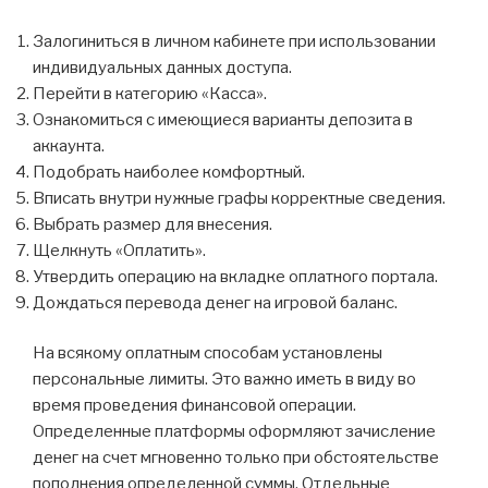
Залогиниться в личном кабинете при использовании
индивидуальных данных доступа.
Перейти в категорию «Касса».
Ознакомиться с имеющиеся варианты депозита в
аккаунта.
Подобрать наиболее комфортный.
Вписать внутри нужные графы корректные сведения.
Выбрать размер для внесения.
Щелкнуть «Оплатить».
Утвердить операцию на вкладке оплатного портала.
Дождаться перевода денег на игровой баланс.
На всякому оплатным способам установлены
персональные лимиты. Это важно иметь в виду во
время проведения финансовой операции.
Определенные платформы оформляют зачисление
денег на счет мгновенно только при обстоятельстве
пополнения определенной суммы. Отдельные