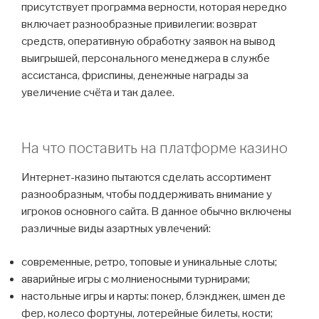
присутствует программа верности, которая нередко
включает разнообразные привилегии: возврат
средств, оперативную обработку заявок на вывод
выигрышей, персонального менеджера в службе
ассистанса, фриспины, денежные награды за
увеличение счёта и так далее.
На что поставить на платформе казино
Интернет-казино пытаются сделать ассортимент
разнообразным, чтобы поддерживать внимание у
игроков основного сайта. В данное обычно включены
различные виды азартных увлечений:
современные, ретро, топовые и уникальные слоты;
аварийные игры с молниеносными турнирами;
настольные игры и карты: покер, блэкджек, шмен де
фер, колесо фортуны, лотерейные билеты, кости;