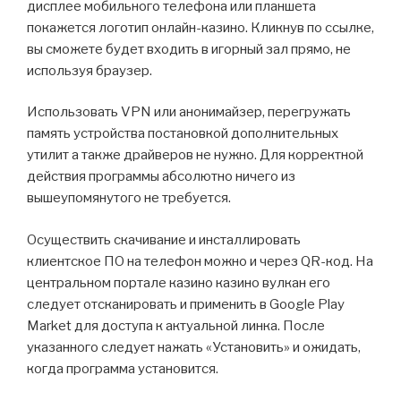
дисплее мобильного телефона или планшета
покажется логотип онлайн-казино. Кликнув по ссылке,
вы сможете будет входить в игорный зал прямо, не
используя браузер.
Использовать VPN или анонимайзер, перегружать
память устройства постановкой дополнительных
утилит а также драйверов не нужно. Для корректной
действия программы абсолютно ничего из
вышеупомянутого не требуется.
Осуществить скачивание и инсталлировать
клиентское ПО на телефон можно и через QR-код. На
центральном портале казино казино вулкан его
следует отсканировать и применить в Google Play
Market для доступа к актуальной линка. После
указанного следует нажать «Установить» и ожидать,
когда программа установится.