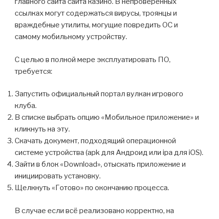
главного сайта сайта казино. В непроверенных
ссылках могут содержаться вирусы, троянцы и
враждебные утилиты, могущие повредить ОС и
самому мобильному устройству.
С целью в полной мере эксплуатировать ПО,
требуется:
Запустить официальный портал вулкан игрового
клуба.
В списке выбрать опцию «Мобильное приложение» и
кликнуть на эту.
Скачать документ, подходящий операционной
системе устройства (apk для Андроид или ipa для iOS).
Зайти в блок «Download», отыскать приложение и
инициировать установку.
Щелкнуть «Готово» по окончанию процесса.
В случае если всё реализовано корректно, на