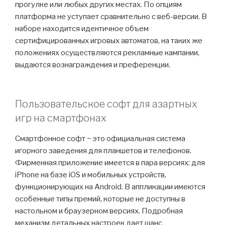
прогулке или любых других местах. По опциям
платформа не уступает сравнительно с веб-версии. В
наборе находится идентичное объем
сертифицированных игровых автоматов, на таких же
положениях осуществляются рекламные кампании,
выдаются вознаграждения и преференции.
Пользовательское софт для азартных
игр на смартфонах
Смартфонное софт − это официальная система
игорного заведения для планшетов и телефонов.
Фирменная приложение имеется в пара версиях: для
iPhone на базе iOS и мобильных устройств,
функционирующих на Android. В аппликации имеются
особенные типы премий, которые не доступны в
настольном и браузерном версиях. Подробная
механизм детальных настроек дает шанс