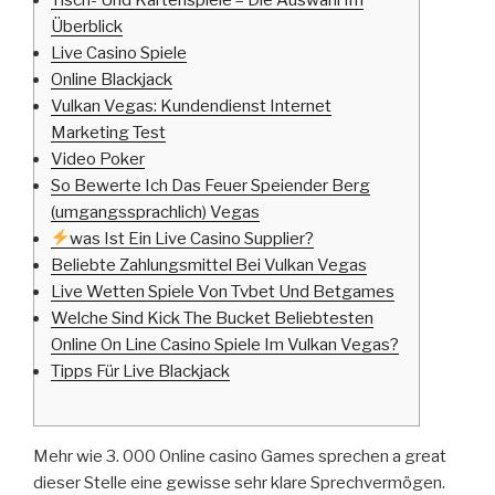
Überblick
Live Casino Spiele
Online Blackjack
Vulkan Vegas: Kundendienst Internet
Marketing Test
Video Poker
So Bewerte Ich Das Feuer Speiender Berg
(umgangssprachlich) Vegas
was Ist Ein Live Casino Supplier?
Beliebte Zahlungsmittel Bei Vulkan Vegas
Live Wetten Spiele Von Tvbet Und Betgames
Welche Sind Kick The Bucket Beliebtesten
Online On Line Casino Spiele Im Vulkan Vegas?
Tipps Für Live Blackjack
Mehr wie 3. 000 Online casino Games sprechen a great
dieser Stelle eine gewisse sehr klare Sprechvermögen.