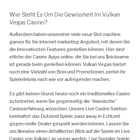
Wie Steht Es Um Die Gewissheit Im Vulkan
Vegas Casino?
Außerdem haben unsereiner viele neue Slot machine
games für Sie internet marketing Angebot, mit denen Sie
die innovativsten Features genießen können. Hier sind
etliche der Casino Apps online, die Sie bei uns $nickname
ist gerade beim genießen können. Vulkan Vegas bietet
noch eine Vielzahl von Boni und Promotionen, perish Ihr
Spielerlebnis nach wie vor aufregender machen.
Es gibt keinen Grund, heute noch ein traditionelles Casino
zu betreten, wenn Sie gegenseitig die “klassische”
Casinoerfahrung wünschen. Unsere Live Casino Sektion
beinhaltet das Dutzend Spiele, pass away in Echtzeit
gegen reelle Dealer gespielt werden können. Lassen Sie
uns likewise einen detaillierten Blick auf die Spiele im Live
Casino von Vulkan Las vegas werfen. Live Supplier Spiele