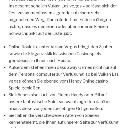
Insgesamt sehe ich Vulkan Las vegas – so lässt sich der
Test zusammenfassen – gerade auf einem sehr
angenehmen Weg. Daran ändert am Ende im übrigen
nichts, dass es den einen oder aber anderen kleinen
Schwachpunkt auf der Liste gibt.
Online Roulette unter Vulkan Vegas bringt den Zauber
sowie die Eleganz kklk klassischen Casinospiels
geradeaus zu Ihnen nach Hause.
Außerdem stehen Ihnen pass away Games nicht nur auf
dem Personal computer zur Verfügung, so bei Vulkan Las
vegas können Sie ebenso vom Handy Online casino
Spiele genießen.
Sie können also auch von Einem Handy oder Pill auf
unsere fantastische Spieleauswahl zugreifen darüber
hinaus diese von jedem beliebigen Ort genießen.
Sie haben die verschiedenen Arten von Spielen
kennengelernt, die Ihnen auf unserer Seite zur Verfügung