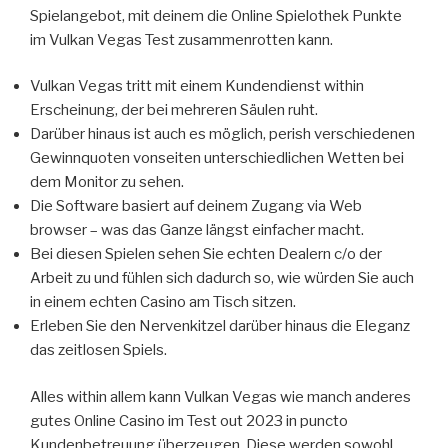
Spielangebot, mit deinem die Online Spielothek Punkte
im Vulkan Vegas Test zusammenrotten kann.
Vulkan Vegas tritt mit einem Kundendienst within
Erscheinung, der bei mehreren Säulen ruht.
Darüber hinaus ist auch es möglich, perish verschiedenen
Gewinnquoten vonseiten unterschiedlichen Wetten bei
dem Monitor zu sehen.
Die Software basiert auf deinem Zugang via Web
browser – was das Ganze längst einfacher macht.
Bei diesen Spielen sehen Sie echten Dealern c/o der
Arbeit zu und fühlen sich dadurch so, wie würden Sie auch
in einem echten Casino am Tisch sitzen.
Erleben Sie den Nervenkitzel darüber hinaus die Eleganz
das zeitlosen Spiels.
Alles within allem kann Vulkan Vegas wie manch anderes
gutes Online Casino im Test out 2023 in puncto
Kundenbetreuung überzeugen. Diese werden sowohl