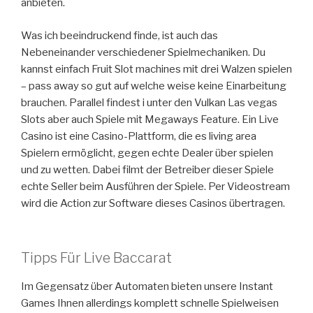
anbieten.
Was ich beeindruckend finde, ist auch das
Nebeneinander verschiedener Spielmechaniken. Du
kannst einfach Fruit Slot machines mit drei Walzen spielen
– pass away so gut auf welche weise keine Einarbeitung
brauchen. Parallel findest i unter den Vulkan Las vegas
Slots aber auch Spiele mit Megaways Feature. Ein Live
Casino ist eine Casino-Plattform, die es living area
Spielern ermöglicht, gegen echte Dealer über spielen
und zu wetten. Dabei filmt der Betreiber dieser Spiele
echte Seller beim Ausführen der Spiele. Per Videostream
wird die Action zur Software dieses Casinos übertragen.
Tipps Für Live Baccarat
Im Gegensatz über Automaten bieten unsere Instant
Games Ihnen allerdings komplett schnelle Spielweisen