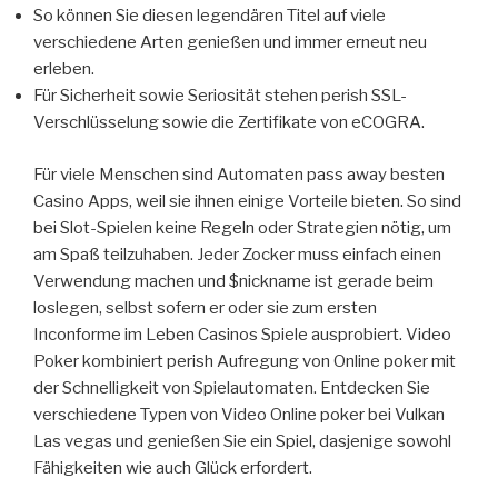
So können Sie diesen legendären Titel auf viele
verschiedene Arten genießen und immer erneut neu
erleben.
Für Sicherheit sowie Seriosität stehen perish SSL-
Verschlüsselung sowie die Zertifikate von eCOGRA.
Für viele Menschen sind Automaten pass away besten
Casino Apps, weil sie ihnen einige Vorteile bieten. So sind
bei Slot-Spielen keine Regeln oder Strategien nötig, um
am Spaß teilzuhaben. Jeder Zocker muss einfach einen
Verwendung machen und $nickname ist gerade beim
loslegen, selbst sofern er oder sie zum ersten
Inconforme im Leben Casinos Spiele ausprobiert. Video
Poker kombiniert perish Aufregung von Online poker mit
der Schnelligkeit von Spielautomaten. Entdecken Sie
verschiedene Typen von Video Online poker bei Vulkan
Las vegas und genießen Sie ein Spiel, dasjenige sowohl
Fähigkeiten wie auch Glück erfordert.