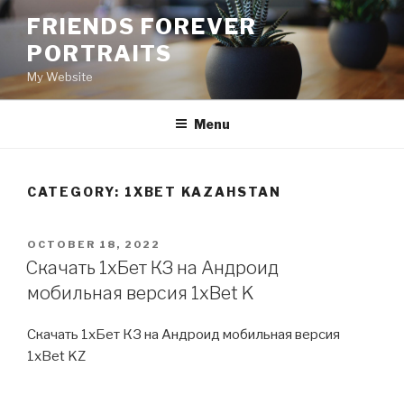
Skip
FRIENDS FOREVER
to
PORTRAITS
content
My Website
Menu
CATEGORY:
1XBET KAZAHSTAN
POSTED
OCTOBER 18, 2022
ON
Скачать 1хБет КЗ на Андроид
мобильная версия 1xBet K
Скачать 1хБет КЗ на Андроид мобильная версия
1xBet KZ