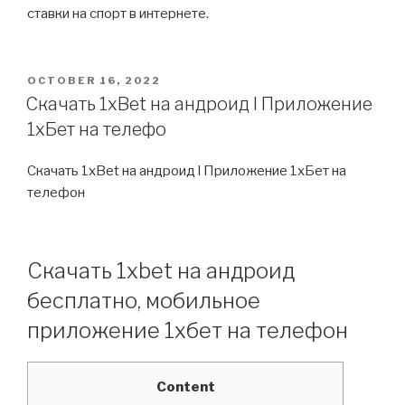
ставки на спорт в интернете.
POSTED
OCTOBER 16, 2022
ON
Скачать 1xBet на андроид l Приложение
1хБет на телефо
Скачать 1xBet на андроид l Приложение 1хБет на
телефон
Скачать 1xbet на андроид
бесплатно, мобильное
приложение 1хбет на телефон
Content