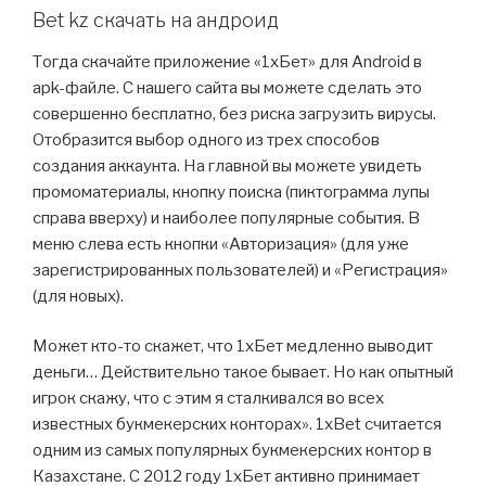
Bet kz скачать на андроид
Тогда скачайте приложение «1хБет» для Android в
apk-файле. С нашего сайта вы можете сделать это
совершенно бесплатно, без риска загрузить вирусы.
Отобразится выбор одного из трех способов
создания аккаунта. На главной вы можете увидеть
промоматериалы, кнопку поиска (пиктограмма лупы
справа вверху) и наиболее популярные события. В
меню слева есть кнопки «Авторизация» (для уже
зарегистрированных пользователей) и «Регистрация»
(для новых).
Может кто-то скажет, что 1хБет медленно выводит
деньги… Действительно такое бывает. Но как опытный
игрок скажу, что с этим я сталкивался во всех
известных букмекерских конторах». 1xBet считается
одним из самых популярных букмекерских контор в
Казахстане. С 2012 году 1хБет активно принимает