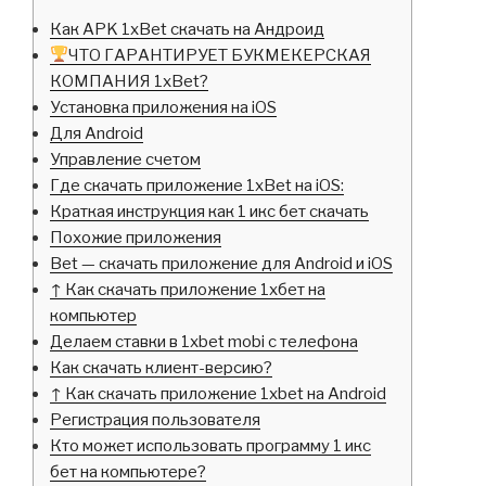
Как APK 1xBet скачать на Андроид
ЧТО ГАРАНТИРУЕТ БУКМЕКЕРСКАЯ
КОМПАНИЯ 1xBet?
Установка приложения на iOS
Для Android
Управление счетом
Где скачать приложение 1xBet на iOS:
Краткая инструкция как 1 икс бет скачать
Похожие приложения
Bet — скачать приложение для Android и іOS
↑ Как скачать приложение 1хбет на
компьютер
Делаем ставки в 1xbet mobi с телефона
Как скачать клиент-версию?
↑ Как скачать приложение 1xbet на Android
Регистрация пользователя
Кто может использовать программу 1 икс
бет на компьютере?