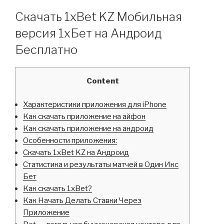
Скачать 1xBet KZ Мобильная
версия 1хБет на Андроид
Бесплатно
Content
Характеристики приложения для iPhone
Как скачать приложение на айфон
Как скачать приложение на андроид
Особенности приложения:
Скачать 1xBet KZ на Андроид
Статистика и результаты матчей в Один Икс
Бет
Как скачать 1xBet?
Как Начать Делать Ставки Через
Приложение