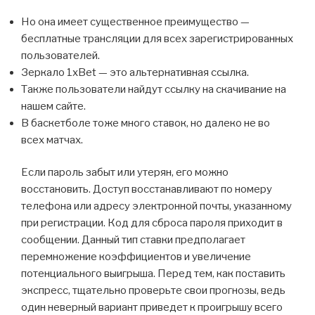
Но она имеет существенное преимущество —
бесплатные трансляции для всех зарегистрированных
пользователей.
Зеркало 1xBet — это альтернативная ссылка.
Также пользователи найдут ссылку на скачивание на
нашем сайте.
В баскетболе тоже много ставок, но далеко не во
всех матчах.
Если пароль забыт или утерян, его можно
восстановить. Доступ восстанавливают по номеру
телефона или адресу электронной почты, указанному
при регистрации. Код для сброса пароля приходит в
сообщении. Данный тип ставки предполагает
перемножение коэффициентов и увеличение
потенциального выигрыша. Перед тем, как поставить
экспресс, тщательно проверьте свои прогнозы, ведь
один неверный вариант приведет к проигрышу всего