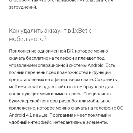
способом, так что это не вызовет у пользователя
затруднений.
Как удалить аккаунт в 1xBet с
мобильного?
Приложение одноименной БК, которое можно
скачать бесплатно на телефон и планшет под
управлением операционной системы Android. Есть
полный перечень всех возможностей и функций,
представленных на официальном сайте. Сохранить
моё имя, email и адрес сайта в этом браузере для
последующих моих комментариев. Специалисты
букмекерской конторы разработали мобильное
приложение, которое можно скачать на телефон с ОС
Android 4.1 и выше. Программа имеет понятный и
удобный интерфейс, интерактивные элементы.