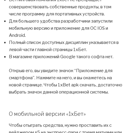
совершенствовать собственные продукты, в том
числе программу для портативных устройств.
Для большего удобства разработчики запустили
мобильную версию и приложение для ОС IOS и
Android.
Полный список доступных дисциплин указывается в
левой части главной страницы 1хБет.
В магазине приложений Google такого софта нет.
Открыв его, вы увидите значок “Приложение для
смартфона”. Нажмите на него, и вы окажетесь на
новой странице. Чтобы 1xBet apk скачать, достаточно
выбрать значок данной операционной системы.
О мобильной версии «1хБет»
Чтобы отыграть средства, нужно проставить их с
вейджером ×5 на экспресс-пари с тремя матчами или