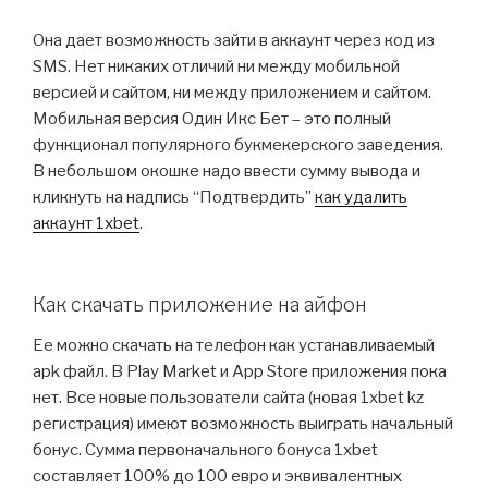
Она дает возможность зайти в аккаунт через код из
SMS. Нет никаких отличий ни между мобильной
версией и сайтом, ни между приложением и сайтом.
Мобильная версия Один Икс Бет – это полный
функционал популярного букмекерского заведения.
В небольшом окошке надо ввести сумму вывода и
кликнуть на надпись “Подтвердить”
как удалить
аккаунт 1xbet
.
Как скачать приложение на айфон
Ее можно скачать на телефон как устанавливаемый
apk файл. В Play Market и App Store приложения пока
нет. Все новые пользователи сайта (новая 1xbet kz
регистрация) имеют возможность выиграть начальный
бонус. Сумма первоначального бонуса 1xbet
составляет 100% до 100 евро и эквивалентных