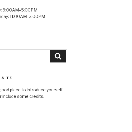
y: 9:00AM–5:00PM
unday: 11:00AM–3:00PM
Search
 SITE
good place to introduce yourself
or include some credits.