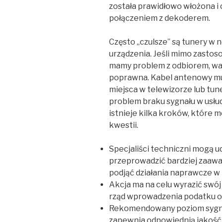
została prawidłowo włożona i 
połączeniem z dekoderem.
Często „czulsze” są tunery w
urządzenia. Jeśli mimo zastos
mamy problem z odbiorem, wart
poprawna. Kabel antenowy mu
miejsca w telewizorze lub tun
problem braku sygnału w usłud
istnieje kilka kroków, które m
kwestii.
Specjaliści techniczni mogą ud
przeprowadzić bardziej zaaw
podjąć działania naprawcze w 
Akcja ma na celu wyrazić sw
rząd wprowadzenia podatku 
Rekomendowany poziom sygna
zapewnia odpowiednią jakość