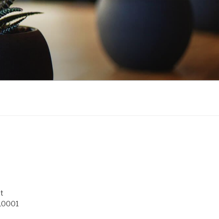
t
 10001