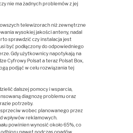
czy nie ma żadnych problemów z jej
 nowszych telewizorach niż zewnętrzne
owania wysokiej jakości anteny, nadal
o sprawdzić czy instalacja jest
si być podłączony do odpowiedniego
erze. Gdy użytkownicy napotykają na
ze Cyfrowy Polsat a teraz Polsat Box,
ogą podjąć w celu rozwiązania tej
zielić dalszej pomocy i wsparcia,
ansowaną diagnozę problemu oraz
razie potrzeby.
ój sprzeciw wobec planowanego przez
od wpływów reklamowych.
łu powinien wynosić około 65%, co
 odbioru nawet podczas opadów