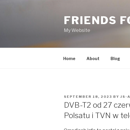
Skip
to
FRIENDS 
content
My Website
Home
About
Blog
POSTED
SEPTEMBER 18, 2023
BY
JS-
ON
DVB-T2 od 27 czer
Polsatu i TVN w te