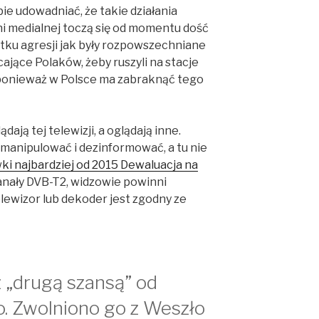
ie udowadniać, że takie działania
i medialnej toczą się od momentu dość
tku agresji jak były rozpowszechniane
ające Polaków, żeby ruszyli na stacje
 ponieważ w Polsce ma zabraknąć tego
ądają tej telewizji, a oglądają inne.
manipulować i dezinformować, a tu nie
ki najbardziej od 2015 Dewaluacja na
nały DVB-T2, widzowie powinni
elewizor lub dekoder jest zgodny ze
 „drugą szansą” od
. Zwolniono go z Weszło