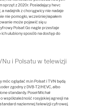
m sprzęt z 2020r. Posiadający hevc
 a nadajnik z chorągwicy nie nadaje
nie nie pomogło, wcześniej łapałem
owanie może pojawić się u
yfrowy Polsat Go nagle przestaje
to ich ulubiony sposób na dostęp do
Nu i Polsatu w telewizji
y móc oglądać m.in Polsat i TVN będą
oder zgodny z DVB-T2/HEVC, albo
lone standardy. Poseł Michał
 o współzależność rosyjskiej agresji na
standard naziemnej telewizji cyfrowej.