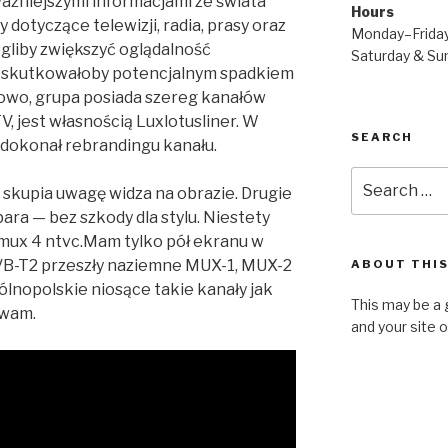
ważniejszymi informacjami ze świata
Hours
 dotyczące telewizji, radia, prasy oraz
Monday–Frida
gliby zwiększyć oglądalność
Saturday & S
 skutkowałoby potencjalnym spadkiem
owo, grupa posiada szereg kanałów
V, jest własnością Luxlotusliner. W
SEARCH
 dokonał rebrandingu kanału.
Search
 skupia uwagę widza na obrazie. Drugie
for:
ara — bez szkody dla stylu. Niestety
 mux 4 ntvc.Mam tylko pół ekranu w
VB-T2 przeszły naziemne MUX-1, MUX-2
ABOUT THIS
ólnopolskie niosące takie kanały jak
This may be a 
rwam.
and your site 