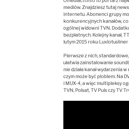
Omediach.info to portal z naj
mediów. Znajdziesz tutaj newsy
internetu. Abonenci grupy mo
konkurencyjnych kanałów, co
ogólnej widowni TVN. Dodatk
bezpłatnych. Kolejny kanał, TT
lutym 2015 roku Luxlotusliner
Pierwsze z nich, standardowe,
ułatwia zainstalowanie soundb
nie działa kanał wydarzenia w
czym może być ploblem. Na D
i MUX-4, a więc multipleksy og
TVN, Polsat, TV Puls czy TV T