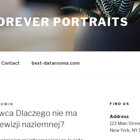
FOREVER PORTRAITS
Contact
best-datarooms.com
FIND US
ADMIN
wca Dlaczego nie ma
Address
lewizji naziemnej?
123 Main Stree
New York, NY