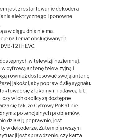
iem jest zrestartowanie dekodera
ilania elektrycznego i ponowne
.
 a w ciągu dnia nie ma.
acje na temat obsługiwanych
DVB-T2 i HEVC.
dostępnych w telewizji naziemnej,
w cyfrową antenę telewizyjną i
ogą również dostosować swoją antenę
zej jakości, aby poprawić siłę sygnału.
aktować się z lokalnym nadawcą lub
, czy w ich okolicy są dostępne
za się tak, że Cyfrowy Polsat nie
Jednym z potencjalnych problemów,
nie działają poprawnie, jest
rty w dekoderze. Zatem pierwszym
ytuacji jest sprawdzenie, czy karta