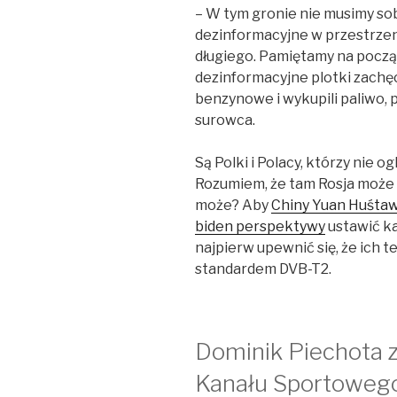
– W tym gronie nie musimy sob
dezinformacyjne w przestrzen
długiego. Pamiętamy na począ
dezinformacyjne plotki zachęc
benzynowe i wykupili paliwo,
surowca.
Są Polki i Polacy, którzy nie ogl
Rozumiem, że tam Rosja może 
może? Aby
Chiny Yuan Huśtaw
biden perspektywy
ustawić ka
najpierw upewnić się, że ich t
standardem DVB-T2.
Dominik Piechota z
Kanału Sportowego