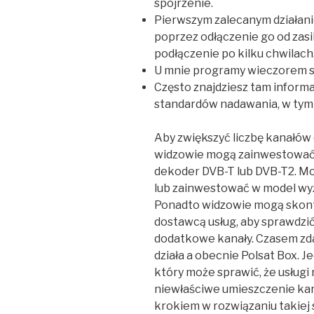
spojrzenie.
Pierwszym zalecanym działan
poprzez odłączenie go od zas
podłączenie po kilku chwilach
U mnie programy wieczorem są
Często znajdziesz tam inform
standardów nadawania, w tym 
Aby zwiększyć liczbę kanałów 
widzowie mogą zainwestować 
dekoder DVB-T lub DVB-T2. M
lub zainwestować w model wyżs
Ponadto widzowie mogą skont
dostawcą usług, aby sprawdzić
dodatkowe kanały. Czasem zdar
działa a obecnie Polsat Box. 
który może sprawić, że usługi 
niewłaściwe umieszczenie ka
krokiem w rozwiązaniu takiej s