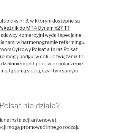
ltipleks nr 3, w którym dostępne są
skaźnik do MT4 Dynamix27 TT
Nadawcy komercyjni wydali specjalne
mianami w harmonogramie refarmingu.
tiroom Cyfrowy Polsat a teraz Polsat
óre mogą podjąć w celu rozwiązania tej
 działaniem jest ponowne połączenie
 z tą samą siecią, czyli tym samym
olsat nie działa?
na instalacji antenowej.
ycji mogą promować innego rodzaju