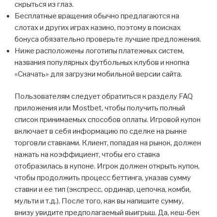
скрыться из глаз.
Бесплатные вращения обычно предлагаются на
слотах и других играх казино, поэтому в поисках
бонуса обязательно проверьте лучшие предложения.
Ниже расположены логотипы платежных систем,
названия популярных футбольных клубов и кнопка
«Скачать» для загрузки мобильной версии сайта.
Пользователям следует обратиться к разделу FAQ
приложения или Mostbet, чтобы получить полный
список принимаемых способов оплаты. Игровой купон
включает в себя информацию по сделке на рынке
торговли ставками. Клиент, попадая на рынок, должен
нажать на коэффициент, чтобы его ставка
отобразилась в купоне. Игрок должен открыть купон,
чтобы продолжить процесс беттинга, указав сумму
ставки и ее тип (экспресс, ординар, цепочка, комби,
мульти и т.д.). После того, как вы напишите сумму,
внизу увидите предполагаемый выигрыш. Да, кеш-бек