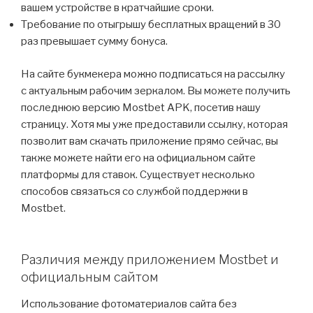
вашем устройстве в кратчайшие сроки.
Требование по отыгрышу бесплатных вращений в 30
раз превышает сумму бонуса.
На сайте букмекера можно подписаться на рассылку
с актуальным рабочим зеркалом. Вы можете получить
последнюю версию Mostbet APK, посетив нашу
страницу. Хотя мы уже предоставили ссылку, которая
позволит вам скачать приложение прямо сейчас, вы
также можете найти его на официальном сайте
платформы для ставок. Существует несколько
способов связаться со службой поддержки в
Mostbet.
Различия между приложением Mostbet и
официальным сайтом
Использование фотоматериалов сайта без