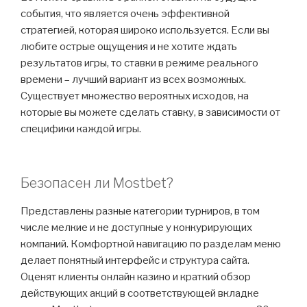
события, что является очень эффективной
стратегией, которая широко используется. Если вы
любите острые ощущения и не хотите ждать
результатов игры, то ставки в режиме реального
времени – лучший вариант из всех возможных.
Существует множество вероятных исходов, на
которые вы можете сделать ставку, в зависимости от
специфики каждой игры.
Безопасен ли Mostbet?
Представлены разные категории турниров, в том
числе мелкие и не доступные у конкурирующих
компаний. Комфортной навигацию по разделам меню
делает понятный интерфейс и структура сайта.
Оценят клиенты онлайн казино и краткий обзор
действующих акций в соответствующей вкладке