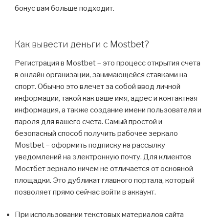
бонус вам больше подходит.
Как вывести деньги с Mostbet?
Регистрация в Mostbet – это процесс открытия счета
в онлайн организации, занимающейся ставками на
спорт. Обычно это влечет за собой ввод личной
информации, такой как ваше имя, адрес и контактная
информация, а также создание имени пользователя и
пароля для вашего счета. Самый простой и
безопасный способ получить рабочее зеркало
Mostbet – оформить подписку на рассылку
уведомлений на электронную почту. Для клиентов
Мостбет зеркало ничем не отличается от основной
площадки. Это дубликат главного портала, который
позволяет прямо сейчас войти в аккаунт.
При использовании текстовых материалов сайта