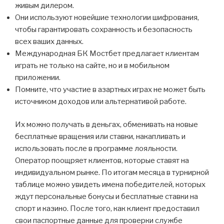
живым дилером.
Они используют новейшие технологии шифрования,
чтобы гарантировать сохранность и безопасность
всех ваших данных.
Международная БК Мостбет предлагает клиентам
играть не только на сайте, но и в мобильном
приложении.
Помните, что участие в азартных играх не может быть
источником доходов или альтернативой работе.
Их можно получать в деньгах, обменивать на новые
бесплатные вращения или ставки, накапливать и
использовать после в программе лояльности.
Оператор поощряет клиентов, которые ставят на
индивидуальном рынке. По итогам месяца в турнирной
таблице можно увидеть имена победителей, которых
ждут персональные бонусы и бесплатные ставки на
спорт и казино. После того, как клиент предоставил
свои паспортные данные для проверки службе