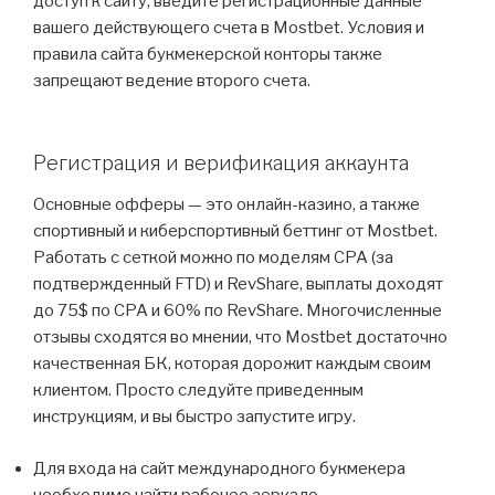
доступ к сайту, введите регистрационные данные
вашего действующего счета в Mostbet. Условия и
правила сайта букмекерской конторы также
запрещают ведение второго счета.
Регистрация и верификация аккаунта
Основные офферы — это онлайн-казино, а также
спортивный и киберспортивный беттинг от Mostbet.
Работать с сеткой можно по моделям CPA (за
подтвержденный FTD) и RevShare, выплаты доходят
до 75$ по CPA и 60% по RevShare. Многочисленные
отзывы сходятся во мнении, что Mostbet достаточно
качественная БК, которая дорожит каждым своим
клиентом. Просто следуйте приведенным
инструкциям, и вы быстро запустите игру.
Для входа на сайт международного букмекера
необходимо найти рабочее зеркало.