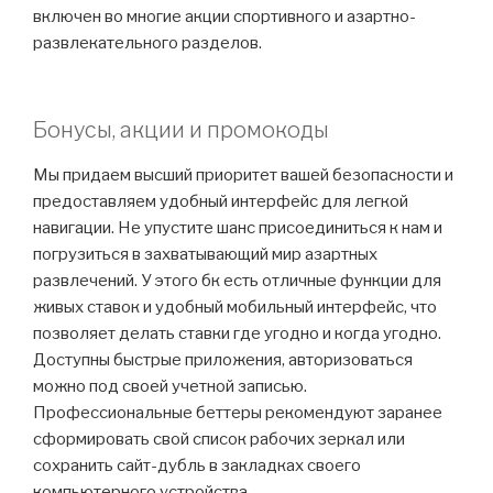
включен во многие акции спортивного и азартно-
развлекательного разделов.
Бонусы, акции и промокоды
Мы придаем высший приоритет вашей безопасности и
предоставляем удобный интерфейс для легкой
навигации. Не упустите шанс присоединиться к нам и
погрузиться в захватывающий мир азартных
развлечений. У этого бк есть отличные функции для
живых ставок и удобный мобильный интерфейс, что
позволяет делать ставки где угодно и когда угодно.
Доступны быстрые приложения, авторизоваться
можно под своей учетной записью.
Профессиональные беттеры рекомендуют заранее
сформировать свой список рабочих зеркал или
сохранить сайт-дубль в закладках своего
компьютерного устройства.