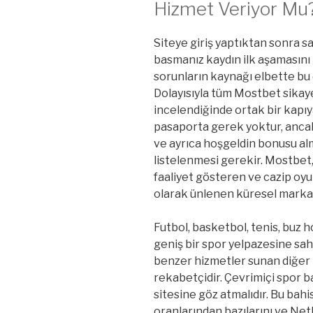
Hizmet Veriyor Mu
Siteye giriş yaptıktan sonra s
basmanız kaydın ilk aşamasın
sorunların kaynağı elbette bu 
Dolayısıyla tüm Mostbet sikaye
incelendiğinde ortak bir kapıy
pasaporta gerek yoktur, anca
ve ayrıca hoşgeldin bonusu alm
listelenmesi gerekir. Mostbet
faaliyet gösteren ve cazip oyu
olarak ünlenen küresel marka
Futbol, ​​basketbol, ​​tenis, bu
geniş bir spor yelpazesine sahi
benzer hizmetler sunan diğer 
rekabetçidir. Çevrimiçi spor b
sitesine göz atmalıdır. Bu bahi
oranlarından bazılarını ve Ne