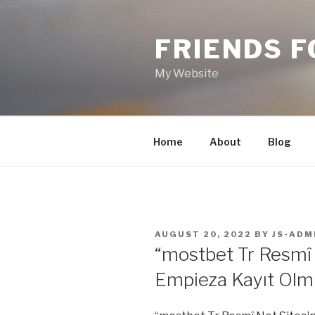
Skip
to
FRIENDS 
content
My Website
Home
About
Blog
POSTED
AUGUST 20, 2022
BY
JS-ADM
ON
“mostbet Tr Resmî 
Empieza Kayıt Olm