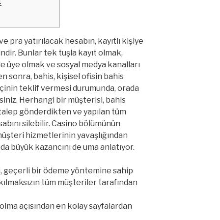
t
 ve pra yatırılacak hesabın, kayıtlı kişiye
dir. Bunlar tek tuşla kayıt olmak,
ile üye olmak ve sosyal medya kanalları
n sonra, bahis, kişisel ofisin bahis
sçinin teklif vermesi durumunda, orada
iniz. Herhangi bir müşterisi, bahis
r talep gönderdikten ve yapılan tüm
abını silebilir. Casino bölümünün
 müşteri hizmetlerinin yavaşlığından
da büyük kazancını de uma anlatıyor.
, geçerli bir ödeme yöntemine sahip
kılmaksızın tüm müşteriler tarafından
 olma açısından en kolay sayfalardan