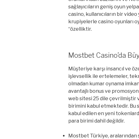
sağlayıcıların geniş oyun yelp
casino, kullanıcıların bir video
krupiyelerle casino oyunları 
“özelliktir.
Mostbet Casino’da Bü
Müşteriye karşı insancıl ve öz
işlevsellik ile ertelemeler, te
olmadan kumar oynama imkanı
avantajlı bonus ve promosyon 
web sitesi 25 dile çevrilmiştir
birimini kabul etmektedir. Bu
kabul edilen en yeni tokenlar
para birimi dahil değildir.
Mostbet Türkiye, aralarından s