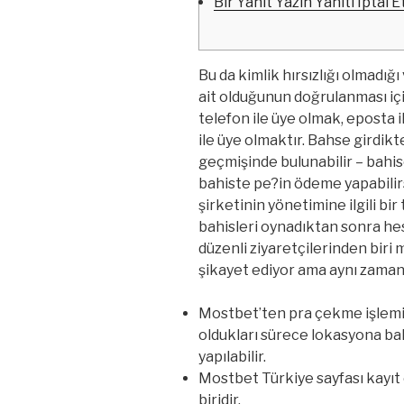
Bir Yanıt Yazın Yanıtı Iptal E
Bu da kimlik hırsızlığı olmadığı
ait olduğunun doğrulanması için
telefon ile üye olmak, eposta 
ile üye olmaktır. Bahse girdikte
geçmişinde bulunabilir – bahi
bahiste pe?in ödeme yapabilirs
şirketinin yönetimine ilgili bi
bahisleri oynadıktan sonra hes
düzenli ziyaretçilerinden biri
şikayet ediyor ama aynı zaman
Mostbet’ten pra çekme işlemi
oldukları sürece lokasyona ba
yapılabilir.
Mostbet Türkiye sayfası kayıt
biridir.