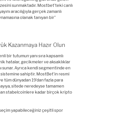
azesini sunmaktadır. Mostbet’teki canlı
 yayını aracılığıyla gerçek zamanlı
oynamasına olanak tanıyan bir”
yük Kazanmaya Hazır Olun
enli bir tutumun yanı sıra kapsamlı
knik hatalar, gecikmeler ve aksaklıklar
 sunar. Ayrıca kendi segmentinde en
sistemine sahiptir. MostBet’in resmi
 ve tüm dünyadan 19’dan fazla para
 sayıya, sitede neredeyse tamamen
dan stabelcoinlere kadar birçok kripto
eçim yapabileceğiniz çeşitli spor